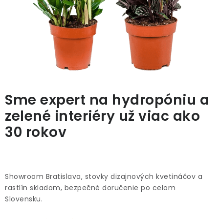
u
PRÍSLUŠENSTVO
a
KVETINÁČE
z
e
KVETINÁČE A OBALY NA RASTLINY
l
ZNAČKY
e
Sme expert na hydropóniu a
n
zelené interiéry už viac ako
Obchodné podmienky
é
30 rokov
Podmienky ochrany osobných údajov
O nás
i
Spôsoby platby
Informácie o doprave
n
Kontakt / Právne údaje
t
Showroom Bratislava, stovky dizajnových kvetináčov a
e
rastlín skladom, bezpečné doručenie po celom
Slovensku.
r