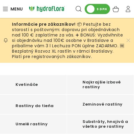
Prejsť
Hľadať
NÁK
na
S DPH
obsah
KOŠ
📦 Pestujte bez
RASTLINY
starostí s poštovným: dopravu pri objednávkach
nad 100 € zaplatíme za vás. ➕ BONUS: Vyzdvihnite
si objednávku nad 100€ osobne v Bratislave a
UMELÉ RASTLINY
pribalíme vám 3 l Lechuza PON úplne ZADARMO. 🆓
Bezplatný Rozvoz XL rastlín v rámci Bratislavy.
KVETINÁČE
Platí pre registrovaných zákazníkov.
SUBSTRÁTY A PRÍSLUŠENSTVO
S
Najkrajšie izbové
Kvetináče
m
rastliny
SERVIS INTERIÉROVEJ ZELENE
e
MACHY
Zeminové rastliny
Rastliny do tieňa
e
x
ŽIVÉ STENY
Substráty, hnojivá a
Umelé rastliny
p
všetko pre rastliny