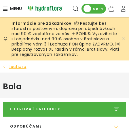
Prejsť
Hľadať
NÁK
na
S DPH
obsah
KOŠ
📦 Pestujte bez
RASTLINY
starostí s poštovným: dopravu pri objednávkach
nad 90 € zaplatíme za vás. ➕ BONUS: Vyzdvihnite
si objednávku nad 90 € osobne v Bratislave a
UMELÉ RASTLINY
pribalíme vám 3 l Lechuza PON úplne ZADARMO. 🆓
Bezplatný rozvoz XL rastlín v rámci Bratislavy. Platí
KVETINÁČE
pre registrovaných zákazníkov.
Lechuza
SUBSTRÁTY A PRÍSLUŠENSTVO
Bola
SERVIS INTERIÉROVEJ ZELENE
MACHY
FILTROVAŤ PRODUKTY
ŽIVÉ STENY
V
R
ODPORÚČAME