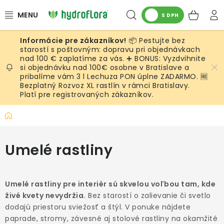
Prejsť
Hľadať
NÁK
na
S DPH
obsah
KOŠ
📦 Pestujte bez
RASTLINY
starostí s poštovným: dopravu pri objednávkach
nad 100 € zaplatíme za vás. ➕ BONUS: Vyzdvihnite
si objednávku nad 100€ osobne v Bratislave a
UMELÉ RASTLINY
pribalíme vám 3 l Lechuza PON úplne ZADARMO. 🆓
Bezplatný Rozvoz XL rastlín v rámci Bratislavy.
KVETINÁČE
Platí pre registrovaných zákazníkov.
Domov
SUBSTRÁTY A PRÍSLUŠENSTVO
Umelé rastliny
SERVIS INTERIÉROVEJ ZELENE
MACHY
Umelé rastliny pre interiér sú skvelou voľbou tam, kde
živé kvety nevydržia.
Bez starostí o zalievanie či svetlo
ŽIVÉ STENY
dodajú priestoru sviežosť a štýl. V ponuke nájdete
paprade, stromy, závesné aj stolové rastliny na okamžité