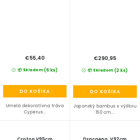
€55,40
€290,95
(6 ks)
📦 Skladom
(2 ks)
📦 Skladom
DO KOŠÍKA
DO KOŠÍKA
Umelá dekoratívna tráva
Japonský bambus s výškou
Cyperus...
150 cm...
Croton V95cm
Dracaena, V92cm