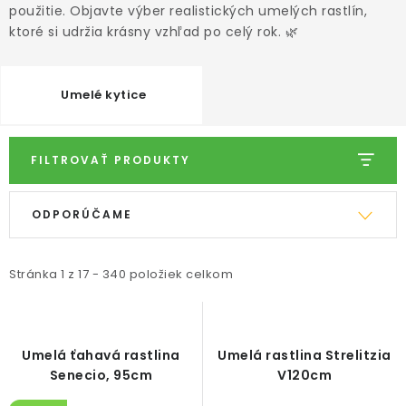
ODBORNÉ ČLÁNKY
použitie. Objavte výber realistických umelých rastlín,
ktoré si udržia krásny vzhľad po celý rok. 🌿
MACHOVÉ STENY
INTERIÉROVÉ DEKORÁCIE
Umelé kytice
BLOG
FILTROVAŤ PRODUKTY
NA OBJEDNÁVKU
V
R
ODPORÚČAME
ý
a
AKCIA
p
d
i
e
Stránka
1
z
17
-
340
položiek celkom
NOVINKY
s
n
p
i
TEDE
r
e
Umelá ťahavá rastlina
Umelá rastlina Strelitzia
o
p
Senecio, 95cm
V120cm
SUBSTRÁTY A HNOJIVÁ
d
r