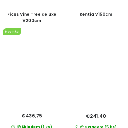
Ficus Vine Tree deluxe
Kentia V150cm
V200cm
Novinka
€436,75
€241,40
(1 ks)
📦 Skladom
(5 ks)
📦 Skladom