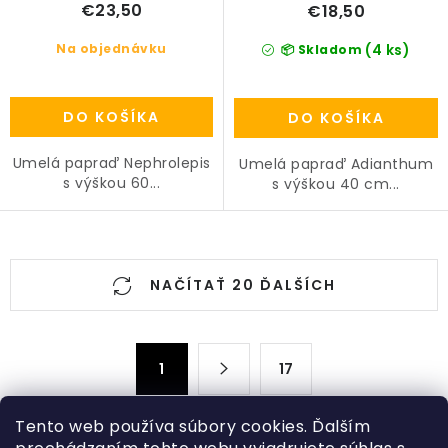
€23,50
€18,50
Na objednávku
(4 ks)
📦 Skladom
DO KOŠÍKA
DO KOŠÍKA
Umelá papraď Nephrolepis
Umelá papraď Adianthum
s výškou 60...
s výškou 40 cm...
O
NAČÍTAŤ 20 ĎALŠÍCH
v
l
á
S
d
1
17
t
a
r
c
á
Tento web používa súbory cookies. Ďalším