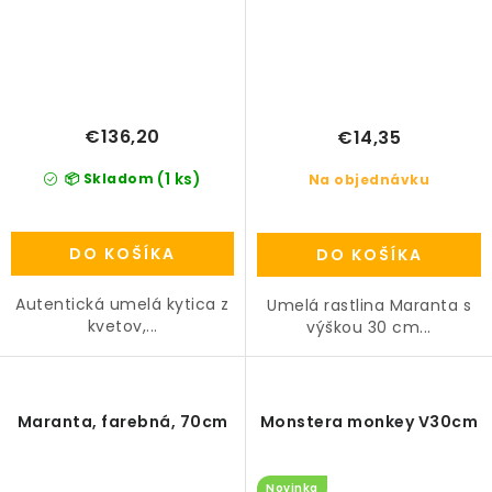
€136,20
€14,35
(1 ks)
📦 Skladom
Na objednávku
DO KOŠÍKA
DO KOŠÍKA
Autentická umelá kytica z
Umelá rastlina Maranta s
kvetov,...
výškou 30 cm...
Maranta, farebná, 70cm
Monstera monkey V30cm
Novinka