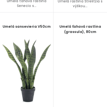
Umelá ťahavá rastlina
Umelá rastlina Strelitzia s
Senecio s...
výškou...
Umelá sansevieria V50cm
Umelá ťahavá rastlina
(grassula), 80cm