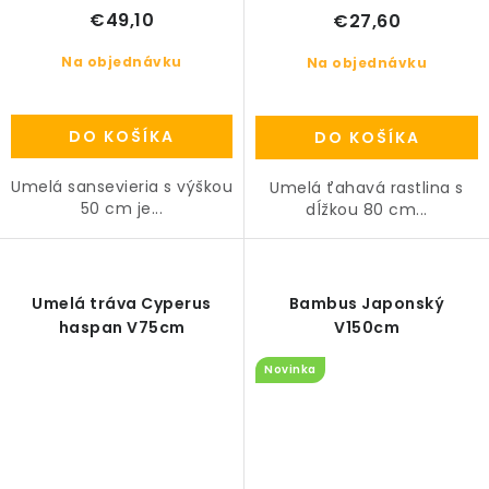
€49,10
€27,60
Na objednávku
Na objednávku
DO KOŠÍKA
DO KOŠÍKA
Umelá sansevieria s výškou
Umelá ťahavá rastlina s
50 cm je...
dĺžkou 80 cm...
Umelá tráva Cyperus
Bambus Japonský
haspan V75cm
V150cm
Novinka