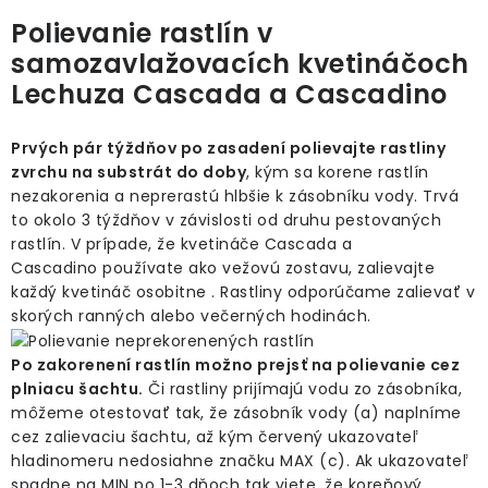
Polievanie rastlín v
samozavlažovacích kvetináčoch
Lechuza Cascada a Cascadino
Prvých pár týždňov po zasadení polievajte rastliny
zvrchu na substrát do doby
, kým sa korene rastlín
nezakorenia a neprerastú hlbšie k zásobníku vody. Trvá
to okolo 3 týždňov v závislosti od druhu pestovaných
rastlín. V prípade, že kvetináče Cascada a
Cascadino používate ako vežovú zostavu, zalievajte
každý kvetináč osobitne . Rastliny odporúčame zalievať v
skorých ranných alebo večerných hodinách.
Po zakorenení rastlín možno prejsť na polievanie cez
plniacu šachtu.
Či rastliny prijímajú vodu zo zásobníka,
môžeme otestovať tak, že zásobník vody (a) naplníme
cez zalievaciu šachtu, až kým červený ukazovateľ
hladinomeru nedosiahne značku MAX (c). Ak ukazovateľ
spadne na MIN po 1-3 dňoch tak viete, že koreňový