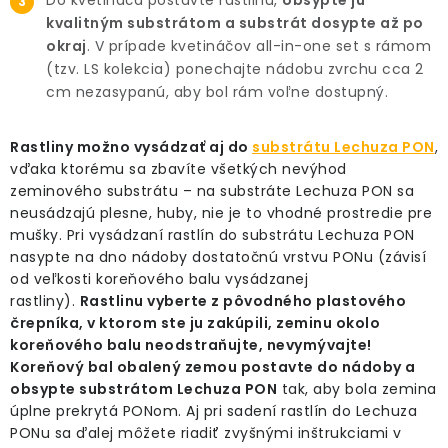
Do kvetináča postavte rastlinu,
obsypte ju
kvalitným substrátom a substrát dosypte až po
okraj
. V prípade kvetináčov all-in-one set s rámom
(tzv. LS kolekcia) ponechajte nádobu zvrchu cca 2
cm nezasypanú, aby bol rám voľne dostupný.
Rastliny možno vysádzať aj do
substrátu Lechuza PON
,
vďaka ktorému sa zbavíte všetkých nevýhod
zeminového substrátu – na substráte Lechuza PON sa
neusádzajú plesne, huby, nie je to vhodné prostredie pre
mušky. Pri vysádzaní rastlín do substrátu Lechuza PON
nasypte na dno nádoby dostatočnú vrstvu PONu (závisí
od veľkosti koreňového balu vysádzanej
rastliny).
Rastlinu vyberte z pôvodného plastového
črepníka, v ktorom ste ju zakúpili, zeminu okolo
koreňového balu neodstraňujte, nevymývajte!
Koreňový bal obalený zemou postavte do nádoby a
obsypte substrátom Lechuza PON
tak, aby bola zemina
úplne prekrytá PONom. Aj pri sadení rastlín do Lechuza
PONu sa ďalej môžete riadiť zvyšnými inštrukciami v