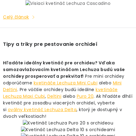
Celý článok
Tipy a triky pre pestovanie orchideí
Hľadáte ideálny kvetináč pre orchideu? Vďaka
samozavlažovacím kvetináčom Lechuza budú vaše
orchidey prosperovať a prekvitať!
Pre mini orchidey
odporúčame
kvetináče Lechuza Mini Cubi
alebo
Mini
Deltini
. Pre väčšie orchidey budú ideálne
kvetináče
Lechuza Maxi Cubi
,
Deltini
alebo
Puro 20
. Ak hľadáte dlhší
kvetináč pre zosadbu viacerých orchideí, vyberte
si
oválny kvetináč Lechuza Delta
, ktorý je dostupný v
dvoch veľkostiach!