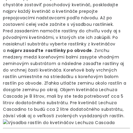
chystáte zostaviť poschodový kvetináč, poskladajte
najprv každý kvetináč a kvetináče prepojte
prepojovacími nadstavcami podľa návodu. Až po
zostavení celej veže začnite s výsadbou rastliniek.
Pred zasadením namočte rastliny do chvíľu vody aj s
pôvodnými kvetináčmi, v ktorých ste ich zakúpili. Po
nasiaknutí substrátu vyberte rastlinky z kvetináčov
a
najprv zasaďte rastlinky po obvode
. Zvrchu
medzery medzi koreňovými balmi zasypte vhodným
zeminovým substrátom a následne zasaďte rastliny aj
do vrchnej časti kvetináča. Koreňové baly vrchných
rastlín umiestnite na striedačku s koreňovým balom
rastlín po obvode. Zľahka utlačte zeminu okolo rastlín a
dosypte zeminu po okraj. Objem kvetináča Lechuza
Cascada je 8 litrov, mali by ste teda potrebovať cca 5
litrov dodatočného substrátu. Pre kvetináč Lechuza
Cascadino to budú cca 2 litre dodatočného substrátu,
závisí však aj o veľkosti zvolených vysádzaných rastlín.