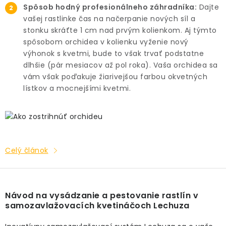
Spôsob hodný profesionálneho záhradníka:
Dajte
vašej rastlinke čas na načerpanie nových síl a
stonku skráťte 1 cm nad prvým kolienkom. Aj týmto
spôsobom orchidea v kolienku vyženie nový
výhonok s kvetmi, bude to však trvať podstatne
dlhšie (pár mesiacov až pol roka). Vaša orchidea sa
vám však poďakuje žiarivejšou farbou okvetných
lístkov a mocnejšími kvetmi.
Celý článok
Návod na vysádzanie a pestovanie rastlín v
samozavlažovacích kvetináčoch Lechuza