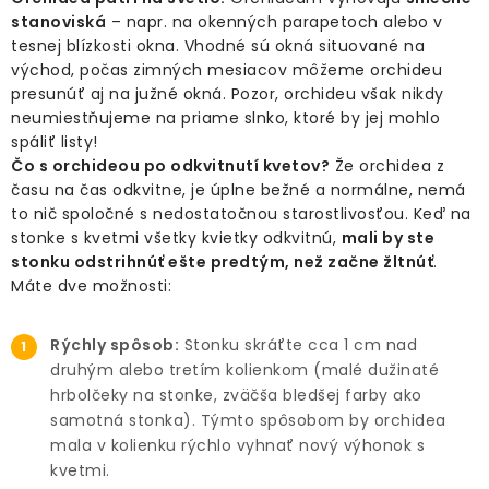
stanoviská
– napr. na okenných parapetoch alebo v
tesnej blízkosti okna. Vhodné sú okná situované na
východ, počas zimných mesiacov môžeme orchideu
presunúť aj na južné okná. Pozor, orchideu však nikdy
neumiestňujeme na priame slnko, ktoré by jej mohlo
spáliť listy!
Čo s orchideou po odkvitnutí kvetov?
Že orchidea z
času na čas odkvitne, je úplne bežné a normálne, nemá
to nič spoločné s nedostatočnou starostlivosťou. Keď na
stonke s kvetmi všetky kvietky odkvitnú,
mali by ste
stonku odstrihnúť ešte predtým, než začne žltnúť
.
Máte dve možnosti:
Rýchly spôsob:
Stonku skráťte cca 1 cm nad
druhým alebo tretím kolienkom (malé dužinaté
hrbolčeky na stonke, zväčša bledšej farby ako
samotná stonka). Týmto spôsobom by orchidea
mala v kolienku rýchlo vyhnať nový výhonok s
kvetmi.