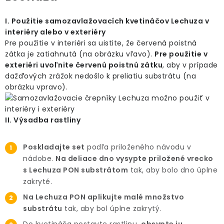
I. Použitie samozavlažovacích kvetináčov Lechuza v
interiéry alebo v exteriéry
Pre použitie v interiéri sa uistite, že červená poistná
zátka je zatiahnutá (na obrázku vľavo).
Pre použitie v
exteriéri uvoľnite červenú poistnú zátku
, aby v prípade
dažďových zrážok nedošlo k preliatiu substrátu (na
obrázku vpravo).
II. Výsadba rastliny
Poskladajte set
podľa priloženého návodu v
nádobe.
Na deliace dno vysypte priložené vrecko
s Lechuza PON substrátom
tak, aby bolo dno úplne
zakryté.
Na Lechuza PON aplikujte malé množstvo
substrátu
tak, aby bol úplne zakrytý.