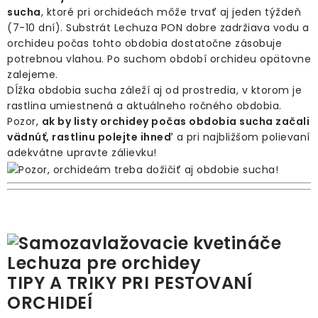
sucha
, ktoré pri orchideách môže trvať aj jeden týždeň
(7-10 dní). Substrát Lechuza PON dobre zadržiava vodu a
orchideu počas tohto obdobia dostatočne zásobuje
potrebnou vlahou. Po suchom období orchideu opätovne
zalejeme.
Dĺžka obdobia sucha záleží aj od prostredia, v ktorom je
rastlina umiestnená a aktuálneho ročného obdobia.
Pozor,
ak by listy orchidey počas obdobia sucha začali
vädnúť, rastlinu polejte ihneď
a pri najbližšom polievaní
adekvátne upravte zálievku!
TIPY A TRIKY PRI PESTOVANÍ
ORCHIDEÍ