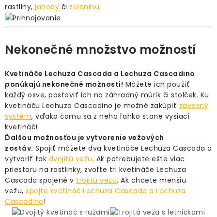
rastliny,
jahody
či
zeleninu
.
Nekonečné množstvo možností
Kvetináče Lechuza Cascada a Lechuza Cascadino
ponúkajú nekonečné možnosti!
Môžete ich použiť
každý osve, postaviť ich na záhradný múrik či stolček. Ku
kvetináču Lechuza Cascadino je možné zakúpiť
závesný
systém
, vďaka čomu sa z neho ľahko stane vysiaci
kvetináč!
Ďalšou možnosťou je vytvorenie vežových
zostáv.
Spojiť môžete dva kvetináče Lechuza Cascada a
vytvoriť tak
dvojitú vežu
. Ak potrebujete ešte viac
priestoru na rastlinky, zvoľte tri kvetináče Lechuza
Cascada spojené v
trojitú vežu
. Ak chcete menšiu
vežu,
spojte kvetináč Lechuza Cascada a Lechuza
Cascadino
!