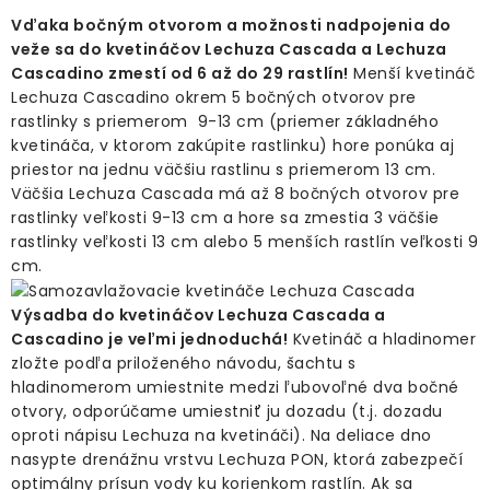
Vďaka bočným otvorom a možnosti nadpojenia do
veže sa do kvetináčov Lechuza Cascada a Lechuza
Cascadino zmestí od 6 až do 29 rastlín!
Menší kvetináč
Lechuza Cascadino okrem 5 bočných otvorov pre
rastlinky s priemerom 9-13 cm (priemer základného
kvetináča, v ktorom zakúpite rastlinku) hore ponúka aj
priestor na jednu väčšiu rastlinu s priemerom 13 cm.
Väčšia Lechuza Cascada má až 8 bočných otvorov pre
rastlinky veľkosti 9-13 cm a hore sa zmestia 3 väčšie
rastlinky veľkosti 13 cm alebo 5 menších rastlín veľkosti 9
cm.
Výsadba do kvetináčov Lechuza Cascada a
Cascadino je veľmi jednoduchá!
Kvetináč a hladinomer
zložte podľa priloženého návodu, šachtu s
hladinomerom umiestnite medzi ľubovoľné dva bočné
otvory, odporúčame umiestniť ju dozadu (t.j. dozadu
oproti nápisu Lechuza na kvetináči). Na deliace dno
nasypte drenážnu vrstvu Lechuza PON, ktorá zabezpečí
optimálny prísun vody ku korienkom rastlín. Ak sa