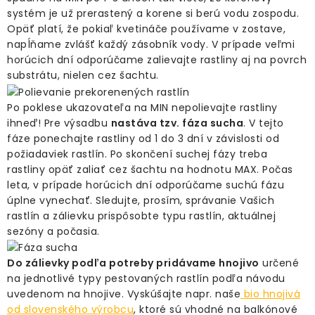
systém je už prerastený a korene si berú vodu zospodu.
Opäť platí, že pokiaľ kvetináče používame v zostave,
napĺňame zvlášť každý zásobník vody. V prípade veľmi
horúcich dní odporúčame zalievajte rastliny aj na povrch
substrátu, nielen cez šachtu.
Po poklese ukazovateľa na MIN nepolievajte rastliny
ihneď! Pre výsadbu
nastáva tzv. fáza sucha
. V tejto
fáze ponechajte rastliny od 1 do 3 dní v závislosti od
požiadaviek rastlín. Po skončení suchej fázy treba
rastliny opäť zaliať cez šachtu na hodnotu MAX. Počas
leta, v prípade horúcich dní odporúčame suchú fázu
úplne vynechať. Sledujte, prosím, správanie Vašich
rastlín a zálievku prispôsobte typu rastlín, aktuálnej
sezóny a počasia.
Do zálievky podľa potreby pridávame hnojivo
určené
na jednotlivé typy pestovaných rastlín podľa návodu
uvedenom na hnojive. Vyskúšajte napr. naše
bio hnojivá
od slovenského výrobcu
, ktoré sú vhodné na balkónové