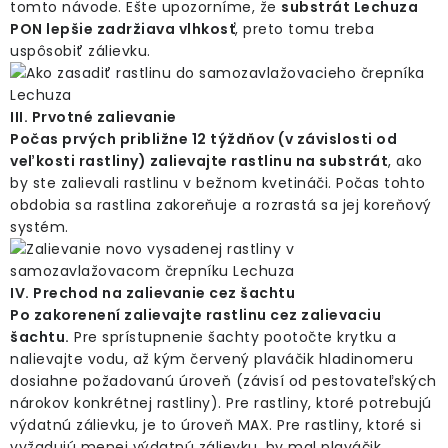
tomto návode. Ešte upozorníme, že
substrát Lechuza
PON lepšie zadržiava vlhkosť
, preto tomu treba
uspôsobiť zálievku.
III. Prvotné zalievanie
Počas prvých približne 12 týždňov (v závislosti od
veľkosti rastliny) zalievajte rastlinu na substrát
, ako
by ste zalievali rastlinu v bežnom kvetináči. Počas tohto
obdobia sa rastlina zakoreňuje a rozrastá sa jej koreňový
systém.
IV. Prechod na zalievanie cez šachtu
Po zakorenení zalievajte rastlinu cez zalievaciu
šachtu.
Pre sprístupnenie šachty pootočte krytku a
nalievajte vodu, až kým červený plaváčik hladinomeru
dosiahne požadovanú úroveň (závisí od pestovateľských
nárokov konkrétnej rastliny). Pre rastliny, ktoré potrebujú
výdatnú zálievku, je to úroveň MAX. Pre rastliny, ktoré si
vyžadujú menej výdatnú zálievku, by mal plaváčik