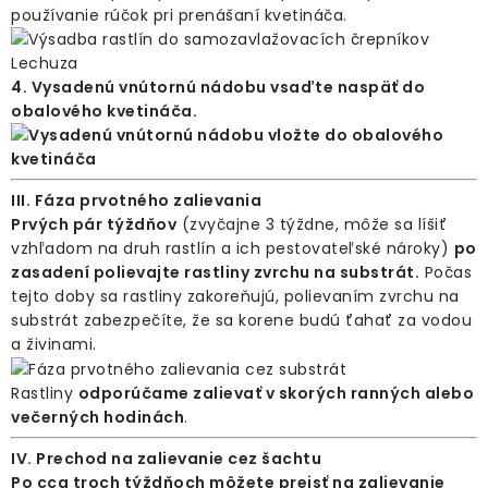
používanie rúčok pri prenášaní kvetináča.
4. Vysadenú vnútornú nádobu vsaďte naspäť do
obalového kvetináča.
III. Fáza prvotného zalievania
Prvých pár týždňov
(zvyčajne 3 týždne, môže sa líšiť
vzhľadom na druh rastlín a ich pestovateľské nároky)
po
zasadení polievajte rastliny zvrchu na substrát.
Počas
tejto doby sa rastliny zakoreňujú, polievaním zvrchu na
substrát zabezpečíte, že sa korene budú ťahať za vodou
a živinami.
Rastliny
odporúčame zalievať v skorých ranných alebo
večerných hodinách
.
IV. Prechod na zalievanie cez šachtu
Po cca troch týždňoch môžete prejsť na zalievanie