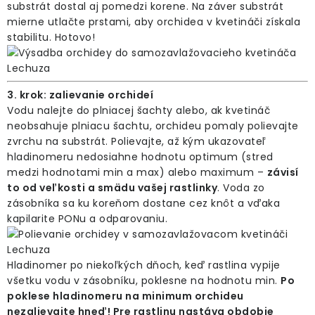
substrát dostal aj pomedzi korene. Na záver substrát
mierne utlačte prstami, aby orchidea v kvetináči získala
stabilitu. Hotovo!
3. krok: zalievanie orchideí
Vodu nalejte do plniacej šachty alebo, ak kvetináč
neobsahuje plniacu šachtu, orchideu pomaly polievajte
zvrchu na substrát. Polievajte, až kým ukazovateľ
hladinomeru nedosiahne hodnotu optimum (stred
medzi hodnotami min a max) alebo maximum –
závisí
to od veľkosti a smädu vašej rastlinky
. Voda zo
zásobníka sa ku koreňom dostane cez knôt a vďaka
kapilarite PONu a odparovaniu.
Hladinomer po niekoľkých dňoch, keď rastlina vypije
všetku vodu v zásobníku, poklesne na hodnotu min.
Po
poklese hladinomeru na minimum orchideu
nezalievajte hneď! Pre rastlinu nastáva obdobie