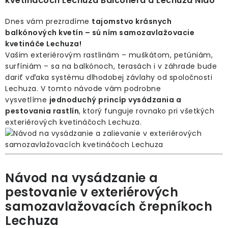
kvetináčoch Lechuza Balconera a Lechuza Nido
ODBORNÉ ČLÁNKY
p
i
Dnes vám prezradíme
tajomstvo krásnych
MACHOVÉ STENY
s
balkónových kvetín – sú ním samozavlažovacie
kvetináče Lechuza!
č
INTERIÉROVÉ DEKORÁCIE
Vašim exteriérovým rastlinám – muškátom, petúniám,
l
surfíniám – sa na balkónoch, terasách i v záhrade bude
á
dariť vďaka systému dlhodobej závlahy od spoločnosti
BLOG
Lechuza. V tomto návode vám podrobne
n
vysvetlíme
jednoduchý princíp vysádzania a
k
NA OBJEDNÁVKU
pestovania rastlín
, ktorý funguje rovnako pri všetkých
o
exteriérových kvetináčoch Lechuza.
v
AKCIA
NOVINKY
Návod na vysádzanie a
TEDE
pestovanie v exteriérových
samozavlažovacích črepníkoch
SUBSTRÁTY A HNOJIVÁ
Lechuza