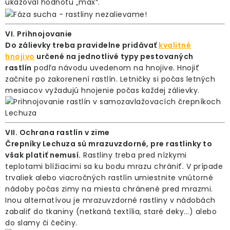
ukazoval hodnotu „max“.
VI. Prihnojovanie
Do zálievky treba pravidelne pridávať
kvalitné
hnojivo
určené na jednotlivé typy pestovaných
rastlín
podľa návodu uvedenom na hnojive. Hnojiť
začnite po zakorenení rastlín. Letničky si počas letných
mesiacov vyžadujú hnojenie počas každej zálievky.
VII. Ochrana rastlín v zime
Črepníky Lechuza sú mrazuvzdorné, pre rastlinky to
však platiť nemusí.
Rastliny treba pred nízkymi
teplotami blížiacimi sa ku bodu mrazu chrániť. V prípade
trvaliek alebo viacročných rastlín umiestnite vnútorné
nádoby počas zimy na miesta chránené pred mrazmi.
Inou alternatívou je mrazuvzdorné rastliny v nádobách
zabaliť do tkaniny (netkaná textília, staré deky...) alebo
do slamy či čečiny.