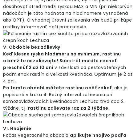
dosahovať stred medzi ryskou MAX a MIN (pri niektorých
nádobách je táto hodnota na hladinomere vyznačená
ako OPT). O vhodnej úrovni zalievania vás budú pri kúpe
rastliny informovať naši predajcovia.
V. Obdobie bez zálievky
Keď klesne ryska hladimeru na minimum, rastlinu
okamžite nezalievajte! Substrát musíte nechať
preschnúť 2 až 10 dní
v závislosti od pestovateľských
podmienok rastlín a veľkosti kvetináča. Optimum je 2 až
4 dni.
Po tomto období môžete rastlinu opäť zaliať
, ako je
popísané v kroku 4. Bežný interval zalievania pri
samozavlažovacích kvetináčoch Lechuza trvá cca 2
týždne, t.j.
rastlinu zalievate raz za 2 týždne
.
VI. Hnojenie
Počas vegetačného obdobia
aplikujte hnojivo podľa