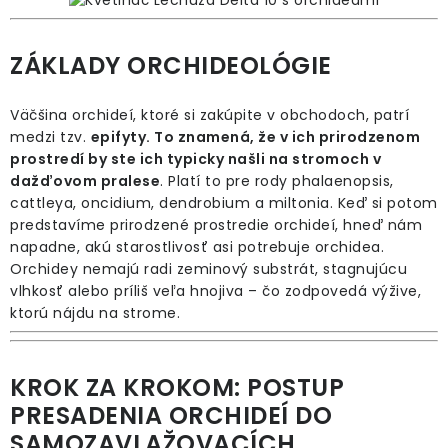
ZÁKLADY ORCHIDEOLÓGIE
Väčšina orchideí, ktoré si zakúpite v obchodoch, patrí
medzi tzv.
epifyty. To znamená, že v ich prirodzenom
prostredí by ste ich typicky našli na stromoch v
dažďovom pralese
. Platí to pre rody phalaenopsis,
cattleya, oncidium, dendrobium a miltonia. Keď si potom
predstavíme prirodzené prostredie orchideí, hneď nám
napadne, akú starostlivosť asi potrebuje orchidea.
Orchidey nemajú radi zeminový substrát, stagnujúcu
vlhkosť alebo príliš veľa hnojiva – čo zodpovedá výžive,
ktorú nájdu na strome.
KROK ZA KROKOM: POSTUP
PRESADENIA ORCHIDEÍ DO
SAMOZAVLAŽOVACÍCH