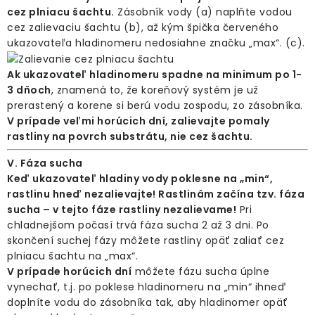
cez plniacu šachtu.
Zásobník vody (a) naplňte vodou
cez zalievaciu šachtu (b), až kým špička červeného
ukazovateľa hladinomeru nedosiahne značku „max“. (c).
Ak ukazovateľ hladinomeru spadne na minimum po 1-
3 dňoch
, znamená to, že koreňový systém je už
prerastený a korene si berú vodu zospodu, zo zásobníka.
V prípade veľmi horúcich dní, zalievajte pomaly
rastliny na povrch substrátu, nie cez šachtu.
V. Fáza sucha
Keď ukazovateľ hladiny vody poklesne na „min“,
rastlinu hneď nezalievajte! Rastlinám začína tzv. fáza
sucha – v tejto fáze rastliny nezalievame!
Pri
chladnejšom počasí trvá fáza sucha 2 až 3 dni. Po
skončení suchej fázy môžete rastliny opäť zaliať cez
plniacu šachtu na „max“.
V prípade horúcich dní
môžete fázu sucha úplne
vynechať, t.j. po poklese hladinomeru na „min“ ihneď
doplníte vodu do zásobníka tak, aby hladinomer opäť