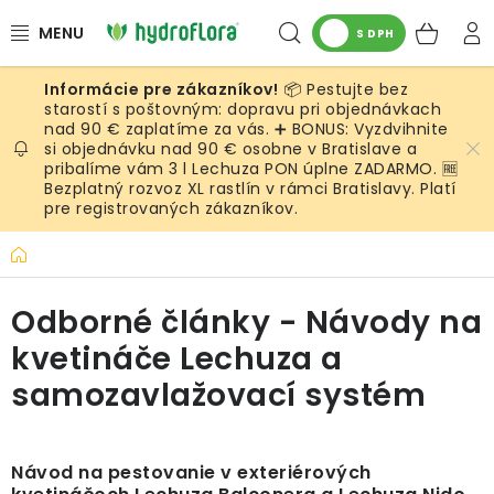
Prejsť
Hľadať
NÁK
na
S DPH
obsah
KOŠ
📦 Pestujte bez
RASTLINY
starostí s poštovným: dopravu pri objednávkach
nad 90 € zaplatíme za vás. ➕ BONUS: Vyzdvihnite
si objednávku nad 90 € osobne v Bratislave a
UMELÉ RASTLINY
pribalíme vám 3 l Lechuza PON úplne ZADARMO. 🆓
Bezplatný rozvoz XL rastlín v rámci Bratislavy. Platí
KVETINÁČE
pre registrovaných zákazníkov.
Domov
SUBSTRÁTY A PRÍSLUŠENSTVO
Odborné články - Návody na
SERVIS INTERIÉROVEJ ZELENE
kvetináče Lechuza a
MACHY
samozavlažovací systém
ŽIVÉ STENY
V
Návod na pestovanie v exteriérových
ý