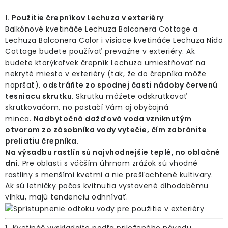
PRÍSLUŠENSTVO
I. Použitie črepníkov Lechuza v exteriéry
Balkónové kvetináče Lechuza Balconera Cottage a
KVETINÁČE
Lechuza Balconera Color i visiace kvetináče Lechuza Nido
Cottage budete používať prevažne v exteriéry. Ak
budete ktorýkoľvek črepník Lechuza umiestňovať na
KVETINÁČE A OBALY NA RASTLINY
nekryté miesto v exteriéry (tak, že do črepníka môže
napršať),
odstráňte zo spodnej časti nádoby červenú
ZNAČKY
tesniacu skrutku
. Skrutku môžete odskrutkovať
skrutkovačom, no postačí Vám aj obyčajná
minca.
Nadbytočná dažďová voda vzniknutým
Obchodné podmienky
otvorom zo zásobníka vody vytečie, čím zabránite
Podmienky ochrany osobných údajov
O nás
preliatiu črepníka.
Spôsoby platby
Informácie o doprave
Na výsadbu rastlín sú najvhodnejšie teplé, no oblačné
dni.
Pre oblasti s väčším úhrnom zrážok sú vhodné
Kontakt / Právne údaje
rastliny s menšími kvetmi a nie prešľachtené kultivary.
Ak sú letničky počas kvitnutia vystavené dlhodobému
vlhku, majú tendenciu odhnívať.