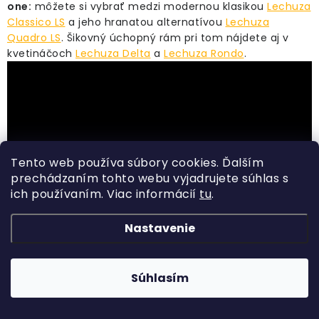
one:
môžete si vybrať medzi modernou klasikou
Lechuza
Classico LS
a jeho hranatou alternatívou
Lechuza
Quadro LS
. Šikovný úchopný rám pri tom nájdete aj v
kvetináčoch
Lechuza Delta
a
Lechuza Rondo
.
Tento web používa súbory cookies. Ďalším
prechádzaním tohto webu vyjadrujete súhlas s
ich používaním. Viac informácií
tu
.
Nastavenie
Súhlasím
Lechuza LS systém prináša množstvo výhod: