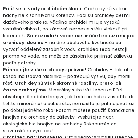
Príliš veľa vody orchideám škodí!
Orchidey sú veľmi
náchylné k zahnívaniu koreňov. Hoci sú orchidey deťmi
dažďového pralesa, väčšina orchideí miluje vysokú
vzdušnú vlhkosť, no zároveň neznesie stálu vlhkosť pri
koreňoch.
Samozavlažovacie kvetináče Lechuza sú pre
orchidey ideálne
– na dne obalového kvetináča sa
vytvorí oddelený zásobník vody, orchidea teda nestojí
priamo vo vode, no môže zo zásobníka prijímať zálievku
podľa potreby.
Prihnojujte vaše orchidey správne!
Orchidey – tak, ako
každá iná izbová rastlinka – potrebujú výživu, aby mohli
rásť.
Orchidey sú však skromné rastliny, preto ich
často prehnojíme.
Minerálny substrát Lehcuza PON
obsahuje dlhodobé hnojivo, ak teda orchideu zasadíte do
tohto minerálneho substrátu, nemusíte ju prihnojovať až
po dobu jedného roka! Potom môžete použiť štandardné
hnojivo na orchidey do zálievky. Vyskúšajte napr.
ekologické bio hnojivo na orchidey Rokohumín od
slovenského výrobcu!
Orchidea patrí na svetlo!
Orchideám vyhovujú
slnečné