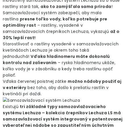
Inovatívny samozavlažovací systém Lechuza sa o vaše
rastliny stará tak,
ako to zamýšľala sama príroda
!
Samozavlažovací systém zabezpečí, aby mala
rastlina
presne toľko vody, koľko potrebuje pre
optimálny rast
– rastliny, vysadené v
samozavlažovacích črepníkoch Lechuza, vykazujú
až o
30% lepší rast!
Starostlivosť o rastliny vysadené v samozavlažovacích
kvetináčoch Lechuza je okrem toho taká
jednoduchá!
Vďaka hladinomeru máte dokonalú
kontrolu nad zalievaním
– ryska hladinomeru ukáže,
koľko vody je v zásobníku a kedy treba rastlinu opäť
poliať.
Vďaka červenej poistnej zátke
možno nádoby použiť aj
v exteriéry
bez toho, aby došlo k preliatiu rastlín v
kvetináči pri daždi.
Existujú
tri základné typy samozavlažovacieho
systému Lechuza – kolekcia črepníkov Lechuza LS má
samozavlažovací systém integrovaný v patentovanej
vyberateľnej nádobe so zapustiteľným úchytným