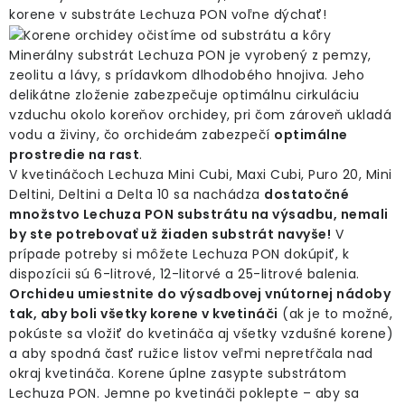
korene v substráte Lechuza PON voľne dýchať!
Minerálny substrát Lechuza PON je vyrobený z pemzy,
zeolitu a lávy, s prídavkom dlhodobého hnojiva. Jeho
delikátne zloženie zabezpečuje optimálnu cirkuláciu
vzduchu okolo koreňov orchidey, pri čom zároveň ukladá
vodu a živiny, čo orchideám zabezpečí
optimálne
prostredie na rast
.
V kvetináčoch Lechuza Mini Cubi, Maxi Cubi, Puro 20, Mini
Deltini, Deltini a Delta 10 sa nachádza
dostatočné
množstvo Lechuza PON substrátu na výsadbu, nemali
by ste potrebovať už žiaden substrát navyše!
V
prípade potreby si môžete Lechuza PON dokúpiť, k
dispozícii sú 6-litrové, 12-litorvé a 25-litrové balenia.
Orchideu umiestnite do výsadbovej vnútornej nádoby
tak, aby boli všetky korene v kvetináči
(ak je to možné,
pokúste sa vložiť do kvetináča aj všetky vzdušné korene)
a aby spodná časť ružice listov veľmi nepretŕčala nad
okraj kvetináča. Korene úplne zasypte substrátom
Lechuza PON. Jemne po kvetináči poklepte – aby sa