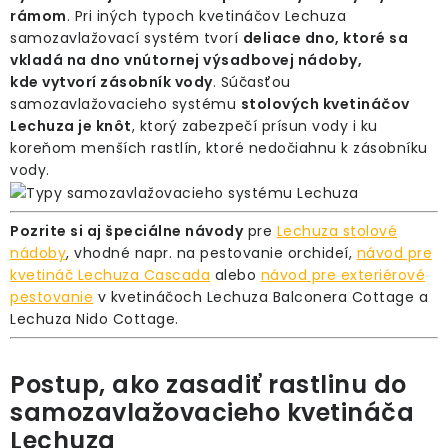
rámom
. Pri iných typoch kvetináčov Lechuza
samozavlažovací systém tvorí
deliace dno, ktoré sa
vkladá na dno vnútornej výsadbovej nádoby,
kde vytvorí zásobník vody
. Súčasťou
samozavlažovacieho systému
stolových kvetináčov
Lechuza je knôt
, ktorý zabezpečí prísun vody i ku
koreňom menších rastlín, ktoré nedočiahnu k zásobníku
vody.
Pozrite si aj špeciálne návody
pre
Lechuza stolové
nádoby
, vhodné napr. na pestovanie orchideí,
návod pre
kvetináč Lechuza Cascada
alebo
návod pre exteriérové
pestovanie
v kvetináčoch Lechuza Balconera Cottage a
Lechuza Nido Cottage.
Postup, ako zasadiť rastlinu do
samozavlažovacieho kvetináča
Lechuza