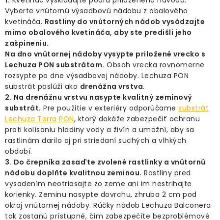
1.
Kvetináč vyskladajte podľa priloženého návodu.
Vyberte vnútornú výsadbovú nádobu z obalového
kvetináča.
Rastliny do vnútorných nádob vysádzajte
mimo obalového kvetináča, aby ste predišli jeho
zašpineniu.
Na dno vnútornej nádoby vysypte priložené vrecko s
Lechuza PON substrátom.
Obsah vrecka rovnomerne
rozsypte po dne výsadbovej nádoby. Lechuza PON
substrát poslúži ako
drenážna vrstva
.
2. Na drenážnu vrstvu nasypte kvalitný zeminový
substrát.
Pre použitie v exteriéry odporúčame
substrát
Lechuza Terra PON
, ktorý dokáže zabezpečiť ochranu
proti kolísaniu hladiny vody a živín a umožní, aby sa
rastlinám darilo aj pri striedaní suchých a vlhkých
období.
3. Do črepníka zasaďte zvolené rastlinky a vnútornú
nádobu doplňte kvalitnou zeminou.
Rastliny pred
vysadením neotriasajte zo zeme ani im nestrihajte
korienky. Zeminu nasypte dovrchu, zhruba 2 cm pod
okraj vnútornej nádoby. Rúčky nádob Lechuza Balconera
tak zostanú prístupné, čím zabezpečíte bezproblémové