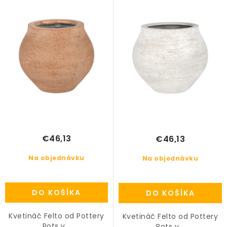
u
o
PRÍSLUŠENSTVO
k
d
t
u
KVETINÁČE
o
k
v
t
KVETINÁČE A OBALY NA RASTLINY
o
v
ZNAČKY
Obchodné podmienky
Podmienky ochrany osobných údajov
O nás
€46,13
€46,13
Spôsoby platby
Informácie o doprave
Na objednávku
Na objednávku
Kontakt / Právne údaje
DO KOŠÍKA
DO KOŠÍKA
Kvetináč Felto od Pottery
Kvetináč Felto od Pottery
Pots v...
Pots v...