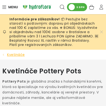
Prejsť
Hľadať
NÁK
na
S DPH
obsah
KOŠ
📦 Pestujte bez
RASTLINY
starostí s poštovným: dopravu pri objednávkach
nad 100 € zaplatíme za vás. ➕ BONUS: Vyzdvihnite
si objednávku nad 100€ osobne v Bratislave a
UMELÉ RASTLINY
pribalíme vám 3 l Lechuza PON úplne ZADARMO. 🆓
Bezplatný Rozvoz XL rastlín v rámci Bratislavy.
KVETINÁČE
Platí pre registrovaných zákazníkov.
Kvetináče
SUBSTRÁTY A PRÍSLUŠENSTVO
Kvetináče Pottery Pots
SERVIS INTERIÉROVEJ ZELENE
Pottery Pots
je globálna značka s holandskými koreňmi,
MACHY
ktorá sa špecializuje na výrobu kvalitných kvetináčov pre
domácnosti, záhrady, kancelárie aj verejné priestory. V
ŽIVÉ STENY
ponuke nájdete menšie, ale aj veľkoformátové
kvetináče.
Rough
Natural