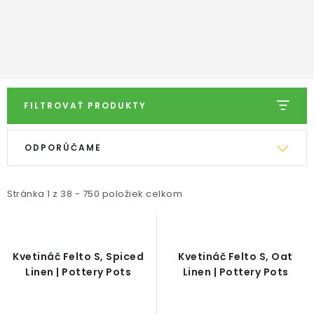
ODBORNÉ ČLÁNKY
Urban
Oyster
Ionic
Bohemian
Calima
Cement & Stone
MACHOVÉ STENY
Canvas
INTERIÉROVÉ DEKORÁCIE
FILTROVAŤ PRODUKTY
BLOG
V
R
NA OBJEDNÁVKU
ODPORÚČAME
ý
a
p
d
AKCIA
i
e
Stránka
1
z
38
-
750
položiek celkom
s
n
NOVINKY
p
i
r
e
TEDE
Kvetináč Felto S, Spiced
Kvetináč Felto S, Oat
o
p
Linen | Pottery Pots
Linen | Pottery Pots
d
r
SUBSTRÁTY A HNOJIVÁ