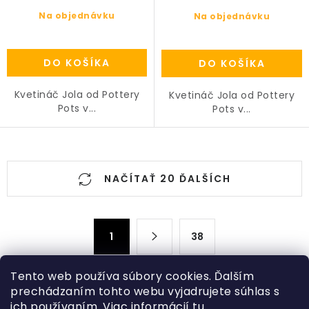
Na objednávku
Na objednávku
DO KOŠÍKA
DO KOŠÍKA
Kvetináč Jola od Pottery
Kvetináč Jola od Pottery
Pots v...
Pots v...
O
NAČÍTAŤ 20 ĎALŠÍCH
v
l
á
S
d
1
38
t
a
r
c
á
Tento web používa súbory cookies. Ďalším
n
i
prechádzaním tohto webu vyjadrujete súhlas s
ich používaním. Viac informácií
tu
.