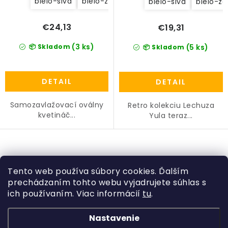
bielo-sivá
bielo-zelená
bielo-sivá
bielo-ze
PRÍSLUŠENSTVO
€24,13
€19,31
KVETINÁČE
(3 ks)
📦 Skladom
(5 ks)
📦 Skladom
KVETINÁČE A OBALY NA RASTLINY
DETAIL
DETAIL
ZNAČKY
Samozavlažovací oválny
Retro kolekciu Lechuza
kvetináč...
Yula teraz...
Obchodné podmienky
Podmienky ochrany osobných údajov
O nás
Spôsoby platby
Informácie o doprave
O
Kontakt / Právne údaje
v
Tento web používa súbory cookies. Ďalším
prechádzaním tohto webu vyjadrujete súhlas s
l
ich používaním. Viac informácií
tu
.
Z
á
á
d
Nastavenie
Kategórie
p
a