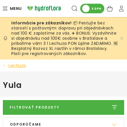
Prejsť
Hľadať
NÁK
na
S DPH
obsah
KOŠ
📦 Pestujte bez
RASTLINY
starostí s poštovným: dopravu pri objednávkach
nad 100 € zaplatíme za vás. ➕ BONUS: Vyzdvihnite
si objednávku nad 100€ osobne v Bratislave a
UMELÉ RASTLINY
pribalíme vám 3 l Lechuza PON úplne ZADARMO. 🆓
Bezplatný Rozvoz XL rastlín v rámci Bratislavy.
KVETINÁČE
Platí pre registrovaných zákazníkov.
Lechuza
SUBSTRÁTY A PRÍSLUŠENSTVO
Yula
SERVIS INTERIÉROVEJ ZELENE
MACHY
FILTROVAŤ PRODUKTY
ŽIVÉ STENY
V
R
ODPORÚČAME