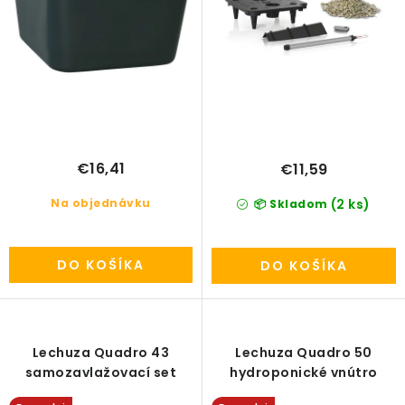
v
t
PRÍSLUŠENSTVO
o
KVETINÁČE
v
KVETINÁČE A OBALY NA RASTLINY
ZNAČKY
€16,41
€11,59
Na objednávku
(2 ks)
📦 Skladom
Obchodné podmienky
Podmienky ochrany osobných údajov
O nás
DO KOŠÍKA
DO KOŠÍKA
Spôsoby platby
Informácie o doprave
Kontakt / Právne údaje
Lechuza Quadro 43
Lechuza Quadro 50
samozavlažovací set
hydroponické vnútro