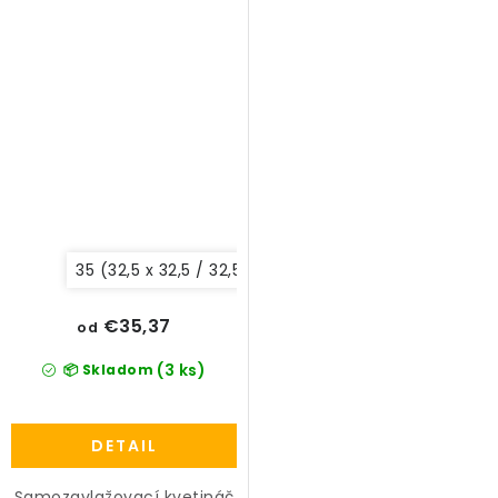
35 (32,5 x 32,5 / 32,5 cm)
28 (28 x 28 / 26 cm)
€35,37
od
(3 ks)
📦 Skladom
DETAIL
Samozavlažovací kvetináč