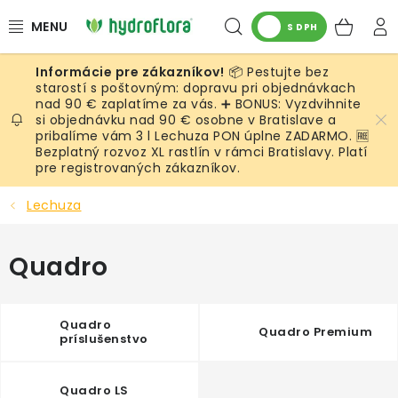
Prejsť
Hľadať
NÁK
na
S DPH
obsah
KOŠ
📦 Pestujte bez
RASTLINY
starostí s poštovným: dopravu pri objednávkach
nad 90 € zaplatíme za vás. ➕ BONUS: Vyzdvihnite
si objednávku nad 90 € osobne v Bratislave a
UMELÉ RASTLINY
pribalíme vám 3 l Lechuza PON úplne ZADARMO. 🆓
Bezplatný rozvoz XL rastlín v rámci Bratislavy. Platí
KVETINÁČE
pre registrovaných zákazníkov.
Lechuza
SUBSTRÁTY A PRÍSLUŠENSTVO
Quadro
SERVIS INTERIÉROVEJ ZELENE
MACHY
Quadro
Quadro Premium
príslušenstvo
ŽIVÉ STENY
Quadro LS