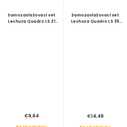
Samozavlažovací set
Samozavlažovací set
Lechuza Quadro LS 21
Lechuza Quadro LS 35
(bez deliaceho dna)
(bez deliaceho dna)
€9,64
€14,49
Na objednávku
Na objednávku