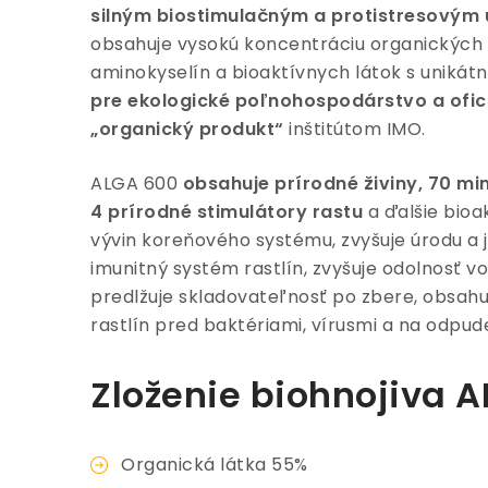
silným biostimulačným a protistresovým
obsahuje vysokú koncentráciu organických ž
aminokyselín a bioaktívnych látok s unikát
pre ekologické poľnohospodárstvo a ofici
„organický produkt“
inštitútom IMO.
ALGA 600
obsahuje prírodné živiny, 70 min
4 prírodné stimulátory rastu
a ďalšie bioa
vývin koreňového systému, zvyšuje úrodu a jej
imunitný systém rastlín, zvyšuje odolnosť vo
predlžuje skladovateľnosť po zbere, obsahu
rastlín pred baktériami, vírusmi a na odpud
Zloženie biohnojiva 
Organická látka 55%