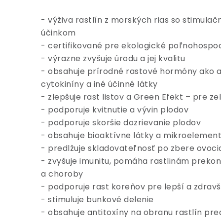
- výživa rastlín z morských rias so stimula
účinkom
- certifikované pre ekologické poľnohospo
- výrazne zvyšuje úrodu a jej kvalitu
- obsahuje prírodné rastové hormóny ako au
cytokiníny a iné účinné látky
- zlepšuje rast listov a Green Efekt – pre ze
- podporuje kvitnutie a vývin plodov
- podporuje skoršie dozrievanie plodov
- obsahuje bioaktívne látky a mikroelemen
- predlžuje skladovateľnosť po zbere ovocia
- zvyšuje imunitu, pomáha rastlinám preko
a choroby
- podporuje rast koreňov pre lepší a zdravší
- stimuluje bunkové delenie
- obsahuje antitoxíny na obranu rastlín pre