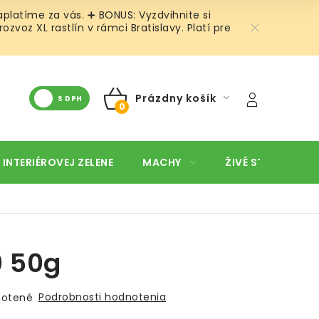
platíme za vás. ➕ BONUS: Vyzdvihnite si
oz XL rastlín v rámci Bratislavy. Platí pre
Prázdny košík
S DPH
NÁKUPNÝ
KOŠÍK
 INTERIÉROVEJ ZELENE
MACHY
ŽIVÉ STENY
O
 50g
Podrobnosti hodnotenia
otené