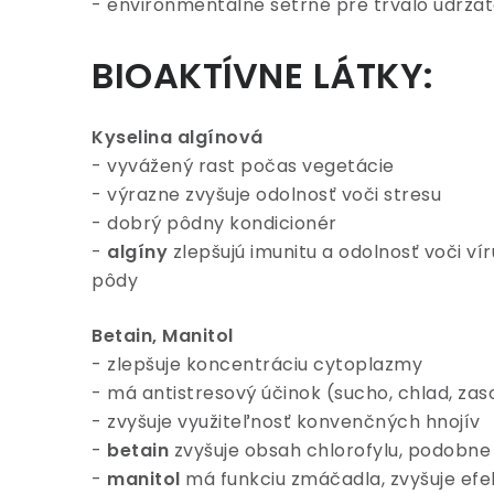
- environmentálne šetrné pre trvalo udrž
BIOAKTÍVNE LÁTKY:
Kyselina algínová
- vyvážený rast počas vegetácie
- výrazne zvyšuje odolnosť voči stresu
- dobrý pôdny kondicionér
-
algíny
zlepšujú imunitu a odolnosť voči vír
pôdy
Betain, Manitol
- zlepšuje koncentráciu cytoplazmy
- má antistresový účinok (sucho, chlad, zas
- zvyšuje využiteľnosť konvenčných hnojív
-
betain
zvyšuje obsah chlorofylu, podobne
-
manitol
má funkciu zmáčadla, zvyšuje ef