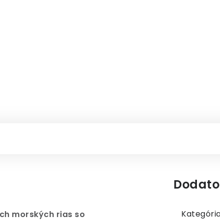
Dodato
Kategóri
ých morských rias so