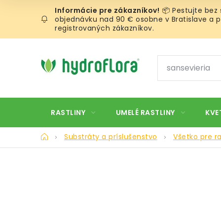
Prejsť
📦 Pestujte bez
na
objednávku nad 90 € osobne v Bratislave a pr
obsah
registrovaných zákazníkov.
RASTLINY
UMELÉ RASTLINY
KVE
Domov
Substráty a príslušenstvo
Všetko pre ra