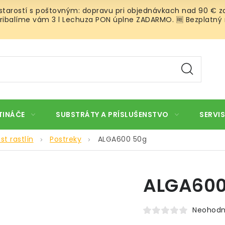
 starostí s poštovným: dopravu pri objednávkach nad 90 € za
ibalíme vám 3 l Lechuza PON úplne ZADARMO. 🆓 Bezplatný rozv
TINÁČE
SUBSTRÁTY A PRÍSLUŠENSTVO
SERVIS
st rastlín
Postreky
ALGA600 50g
ALGA600
Neohodn