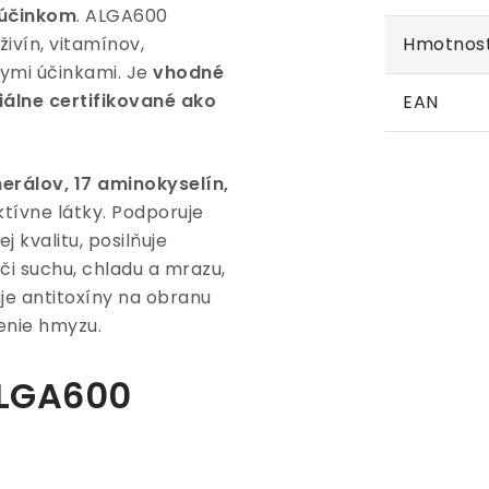
 účinkom
. ALGA600
ivín, vitamínov,
Hmotnos
nymi účinkami. Je
vhodné
álne certifikované ako
EAN
erálov, 17 aminokyselín,
ktívne látky. Podporuje
 kvalitu, posilňuje
či suchu, chladu a mrazu,
je antitoxíny na obranu
enie hmyzu.
ALGA600