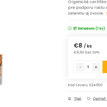
Organické certifik
pre podporu rastu a
zeleninu aj ovocie.
📦 Skladom
(1 ks)
€8
/ ks
€6,50 bez DPH
Jednotková cena
Kód tovaru:
024050
Tlač
Opýtať 