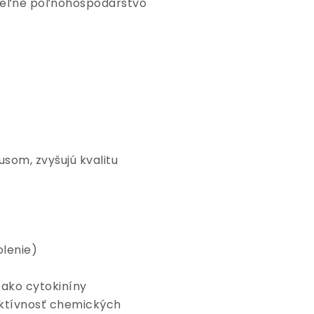
ateľné poľnohospodárstvo
usom, zvyšujú kvalitu
olenie)
 ako cytokiníny
ektívnosť chemických