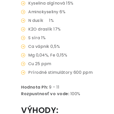
Kyselina algínová 15%
Aminokyseliny 6%
N dusík 1%
K2O draslík 17%
S síra 1%
Ca vápnik 0,5%
Mg 0,04%, Fe 0,15%
Cu 25 ppm
Prírodné stimulátory 600 ppm
Hodnota Ph:
9 – 11
Rozpustnosť vo vode:
100%
VÝHODY: