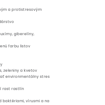
čným a protistresovým
dárstvo
xímy, giberelíny,
lenú farbu listov
ty
, zeleniny a kvetov
nať environmentálny stres
 rast rastlín
d baktériami, vírusmi a na