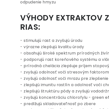
odpudenie hmyzu
VÝHODY EXTRAKTOV 
RIAS:
- stimulujú rast a zvyšujú úrodu
- výrazne zlepšujú kvalitu úrody
- obsahujú široké spektrum prírodných živí
- podporujú rast koreňového systému a vlá
- prírodná chelácia zlepšuje príjem stopov
- zvyšujú odolnosť voči stresovým faktorom 
- zvyšujú odolnosť voči mrazu pre zlepšeni
- zlepšujú imunitu rastlín a odolnosť voči 
- zlepšujú štruktúru pôdy a zvyšujú vododrž
- zvyšujú koncentráciu chlorofylu - green e
- predlžujú skladovateľnosť po zbere