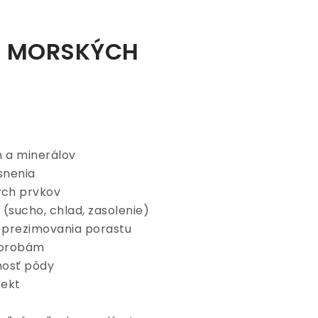
Z MORSKÝCH
n a minerálov
snenia
ých prvkov
(sucho, chlad, zasolenie)
e prezimovania porastu
chorobám
nosť pôdy
fekt