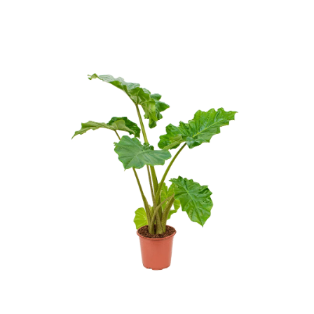
ODBORNÉ ČLÁNKY
MACHOVÉ STENY
INTERIÉROVÉ DEKORÁCIE
BLOG
NA OBJEDNÁVKU
AKCIA
NOVINKY
TEDE
SUBSTRÁTY A HNOJIVÁ