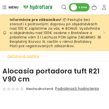
Prejsť
Hľadať
NÁK
na
S DPH
obsah
KOŠ
📦 Pestujte bez
RASTLINY
starostí s poštovným: dopravu pri objednávkach
nad 100 € zaplatíme za vás. ➕ BONUS: Vyzdvihnite
si objednávku nad 100€ osobne v Bratislave a
UMELÉ RASTLINY
pribalíme vám 3 l Lechuza PON úplne ZADARMO. 🆓
Bezplatný Rozvoz XL rastlín v rámci Bratislavy.
KVETINÁČE
Platí pre registrovaných zákazníkov.
Zeminové rastliny
SUBSTRÁTY A PRÍSLUŠENSTVO
Alocasia portadora tuft R21
SERVIS INTERIÉROVEJ ZELENE
V90 cm
MACHY
Podrobnosti hodnotenia
Neohodnotené
ŽIVÉ STENY