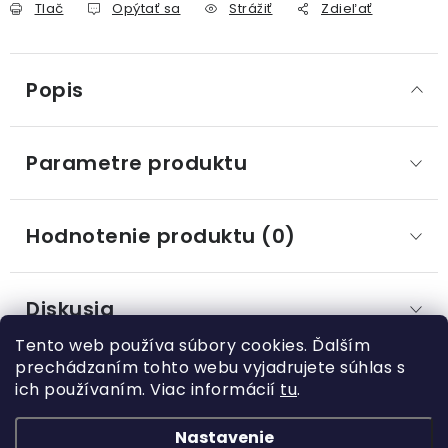
Tlač
Opýtať sa
Strážiť
Zdieľať
Popis
Parametre produktu
Hodnotenie produktu (0)
Diskusia
Tento web používa súbory cookies. Ďalším
prechádzaním tohto webu vyjadrujete súhlas s
ich používaním. Viac informácií
tu
.
Z
á
Nastavenie
Kategórie