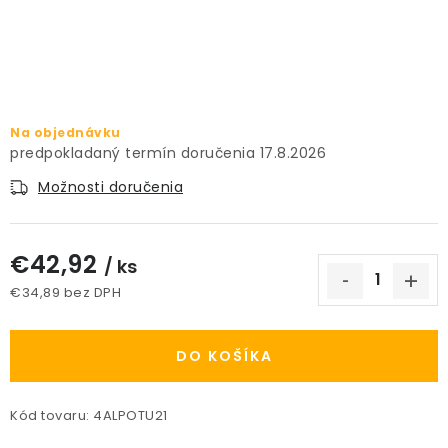
PRÍSLUŠENSTVO
KVETINÁČE
KVETINÁČE A OBALY NA RASTLINY
Na objednávku
17.8.2026
ZNAČKY
Možnosti doručenia
Obchodné podmienky
€42,92
/ ks
Podmienky ochrany osobných údajov
O nás
€34,89 bez DPH
Spôsoby platby
Informácie o doprave
Jednotková cena:
Kontakt / Právne údaje
DO KOŠÍKA
Kód tovaru:
4ALPOTU21