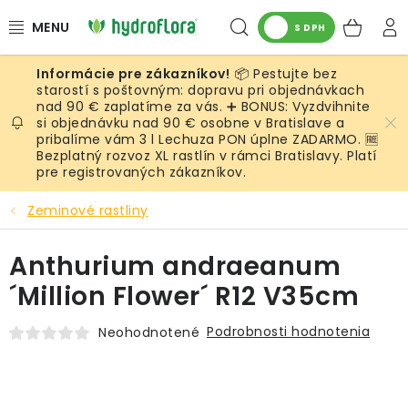
Prejsť
Hľadať
NÁK
na
S DPH
obsah
KOŠ
📦 Pestujte bez
RASTLINY
starostí s poštovným: dopravu pri objednávkach
nad 90 € zaplatíme za vás. ➕ BONUS: Vyzdvihnite
si objednávku nad 90 € osobne v Bratislave a
UMELÉ RASTLINY
pribalíme vám 3 l Lechuza PON úplne ZADARMO. 🆓
Bezplatný rozvoz XL rastlín v rámci Bratislavy. Platí
KVETINÁČE
pre registrovaných zákazníkov.
Zeminové rastliny
SUBSTRÁTY A PRÍSLUŠENSTVO
Anthurium andraeanum
SERVIS INTERIÉROVEJ ZELENE
´Million Flower´ R12 V35cm
MACHY
Podrobnosti hodnotenia
Neohodnotené
ŽIVÉ STENY