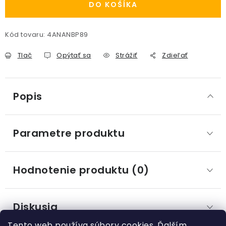
DO KOŠÍKA
Kód tovaru:
4ANANBP89
Tlač
Opýtať sa
Strážiť
Zdieľať
Popis
Parametre produktu
Hodnotenie produktu (0)
Diskusia
Tento web používa súbory cookies. Ďalším