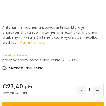
PRÍSLUŠENSTVO
KVETINÁČE
Antúrium je nádherná izbová rastlinka, ktorá je
KVETINÁČE A OBALY NA RASTLINY
charakteristická svojimi zvlnenými, exotickými, žiarivo
sfarbenými kvetmi (listene), ktoré vydržia až niekoľko
ZNAČKY
týždňov.
Viac informácií
Obchodné podmienky
Na objednávku
17.8.2026
Podmienky ochrany osobných údajov
O nás
Možnosti doručenia
Spôsoby platby
Informácie o doprave
Kontakt / Právne údaje
€27,40
/ ks
€22,28 bez DPH
Jednotková cena: