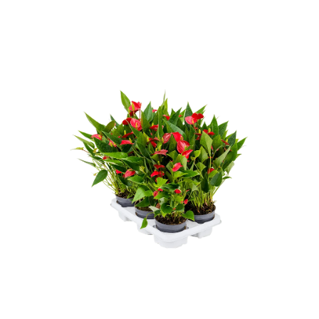
ODBORNÉ ČLÁNKY
MACHOVÉ STENY
INTERIÉROVÉ DEKORÁCIE
BLOG
NA OBJEDNÁVKU
AKCIA
NOVINKY
TEDE
SUBSTRÁTY A HNOJIVÁ