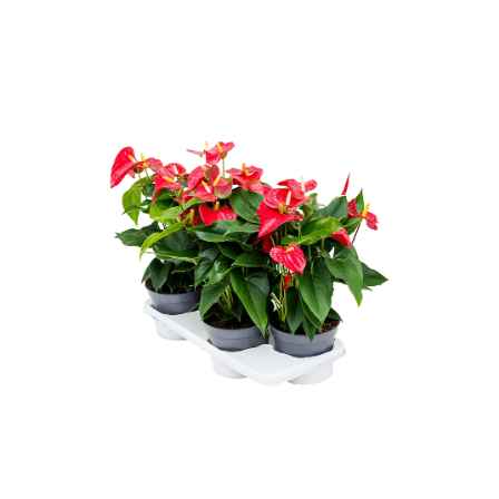
ODBORNÉ ČLÁNKY
MACHOVÉ STENY
INTERIÉROVÉ DEKORÁCIE
BLOG
NA OBJEDNÁVKU
AKCIA
NOVINKY
TEDE
SUBSTRÁTY A HNOJIVÁ