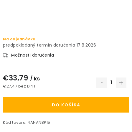
PRÍSLUŠENSTVO
KVETINÁČE
KVETINÁČE A OBALY NA RASTLINY
Na objednávku
17.8.2026
ZNAČKY
Možnosti doručenia
Obchodné podmienky
€33,79
/ ks
Podmienky ochrany osobných údajov
O nás
€27,47 bez DPH
Spôsoby platby
Informácie o doprave
Jednotková cena:
Kontakt / Právne údaje
DO KOŠÍKA
Kód tovaru:
4ANANBP15