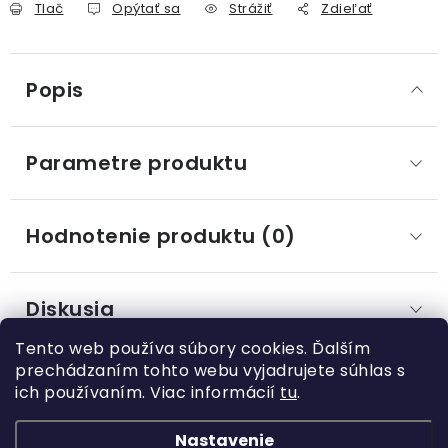
Tlač
Opýtať sa
Strážiť
Zdieľať
Popis
Parametre produktu
Hodnotenie produktu (0)
Diskusia
Tento web používa súbory cookies. Ďalším
prechádzaním tohto webu vyjadrujete súhlas s
ich používaním. Viac informácií
tu
.
Z
á
Nastavenie
Kategórie