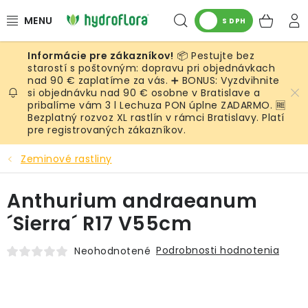
Prejsť
Hľadať
NÁK
na
S DPH
obsah
KOŠ
📦 Pestujte bez
RASTLINY
starostí s poštovným: dopravu pri objednávkach
nad 90 € zaplatíme za vás. ➕ BONUS: Vyzdvihnite
si objednávku nad 90 € osobne v Bratislave a
UMELÉ RASTLINY
pribalíme vám 3 l Lechuza PON úplne ZADARMO. 🆓
Bezplatný rozvoz XL rastlín v rámci Bratislavy. Platí
KVETINÁČE
pre registrovaných zákazníkov.
Zeminové rastliny
SUBSTRÁTY A PRÍSLUŠENSTVO
Anthurium andraeanum
SERVIS INTERIÉROVEJ ZELENE
´Sierra´ R17 V55cm
MACHY
Podrobnosti hodnotenia
Neohodnotené
ŽIVÉ STENY