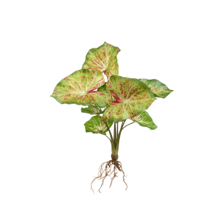
ODBORNÉ ČLÁNKY
MACHOVÉ STENY
INTERIÉROVÉ DEKORÁCIE
BLOG
NA OBJEDNÁVKU
AKCIA
NOVINKY
TEDE
SUBSTRÁTY A HNOJIVÁ