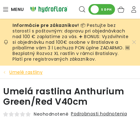
Prejsť
Hľadať
NÁK
na
S DPH
obsah
KOŠ
📦 Pestujte bez
RASTLINY
starostí s poštovným: dopravu pri objednávkach
nad 100 € zaplatíme za vás. ➕ BONUS: Vyzdvihnite
si objednávku nad 100€ osobne v Bratislave a
UMELÉ RASTLINY
pribalíme vám 3 l Lechuza PON úplne ZADARMO. 🆓
Bezplatný Rozvoz XL rastlín v rámci Bratislavy.
KVETINÁČE
Platí pre registrovaných zákazníkov.
Umelé rastliny
SUBSTRÁTY A PRÍSLUŠENSTVO
Umelá rastlina Anthurium
SERVIS INTERIÉROVEJ ZELENE
Green/Red V40cm
MACHY
Podrobnosti hodnotenia
Neohodnotené
ŽIVÉ STENY