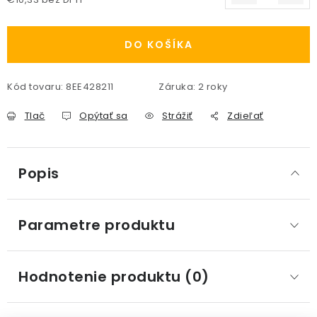
Jednotková cena:
DO KOŠÍKA
Kód tovaru:
8EE428211
Záruka
:
2 roky
Tlač
Opýtať sa
Strážiť
Zdieľať
Popis
Parametre produktu
Hodnotenie produktu (0)