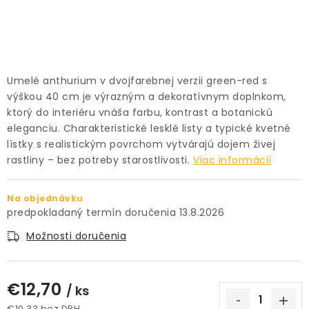
PRÍSLUŠENSTVO
KVETINÁČE
Umelé anthurium v dvojfarebnej verzii green-red s
KVETINÁČE A OBALY NA RASTLINY
výškou 40 cm je výrazným a dekoratívnym doplnkom,
ktorý do interiéru vnáša farbu, kontrast a botanickú
ZNAČKY
eleganciu. Charakteristické lesklé listy a typické kvetné
lístky s realistickým povrchom vytvárajú dojem živej
rastliny – bez potreby starostlivosti.
Viac informácií
Obchodné podmienky
Podmienky ochrany osobných údajov
O nás
Na objednávku
Spôsoby platby
Informácie o doprave
13.8.2026
Kontakt / Právne údaje
Možnosti doručenia
€12,70
/ ks
€10,33 bez DPH