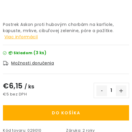
PRÍSLUŠENSTVO
KVETINÁČE
Postrek Askon proti hubovým chorbám na karfiole,
kapuste, mrkve, cibuľovej zelenine, póre a pažítke.
Viac informácií
KVETINÁČE A OBALY NA RASTLINY
ZNAČKY
(3 ks)
📦 Skladom
Možnosti doručenia
Obchodné podmienky
Podmienky ochrany osobných údajov
O nás
€6,15
/ ks
Spôsoby platby
Informácie o doprave
€5 bez DPH
Kontakt / Právne údaje
Jednotková cena:
DO KOŠÍKA
Kód tovaru:
029010
Záruka
:
2 roky