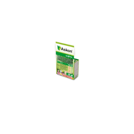
ODBORNÉ ČLÁNKY
MACHOVÉ STENY
INTERIÉROVÉ DEKORÁCIE
BLOG
NA OBJEDNÁVKU
AKCIA
NOVINKY
TEDE
SUBSTRÁTY A HNOJIVÁ