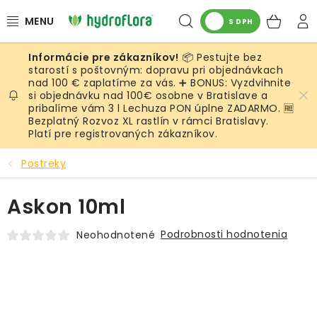
Prejsť
Hľadať
NÁK
na
S DPH
obsah
KOŠ
📦 Pestujte bez
RASTLINY
starostí s poštovným: dopravu pri objednávkach
nad 100 € zaplatíme za vás. ➕ BONUS: Vyzdvihnite
si objednávku nad 100€ osobne v Bratislave a
UMELÉ RASTLINY
pribalíme vám 3 l Lechuza PON úplne ZADARMO. 🆓
Bezplatný Rozvoz XL rastlín v rámci Bratislavy.
KVETINÁČE
Platí pre registrovaných zákazníkov.
Postreky
SUBSTRÁTY A PRÍSLUŠENSTVO
Askon 10ml
SERVIS INTERIÉROVEJ ZELENE
Podrobnosti hodnotenia
Neohodnotené
MACHY
ŽIVÉ STENY