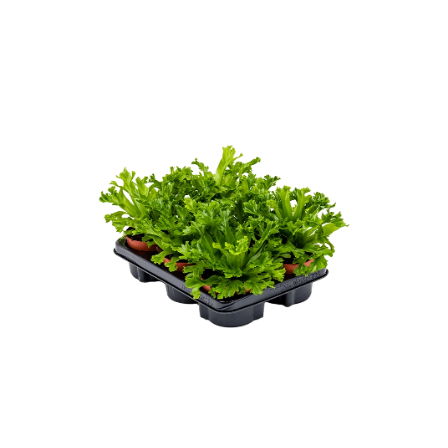
ODBORNÉ ČLÁNKY
MACHOVÉ STENY
INTERIÉROVÉ DEKORÁCIE
BLOG
NA OBJEDNÁVKU
AKCIA
NOVINKY
TEDE
SUBSTRÁTY A HNOJIVÁ