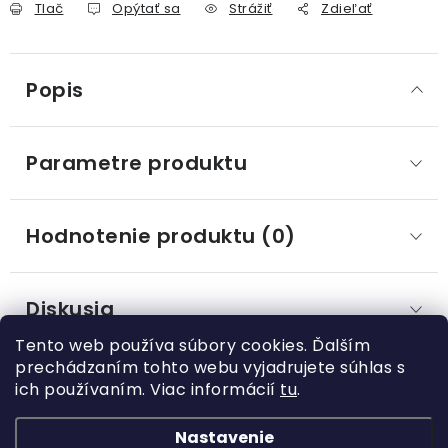
Tlač
Opýtať sa
Strážiť
Zdieľať
Popis
Parametre produktu
Hodnotenie produktu (0)
Diskusia
Tento web používa súbory cookies. Ďalším
prechádzaním tohto webu vyjadrujete súhlas s
ich používaním. Viac informácií
tu
.
Z
á
Nastavenie
Kategórie