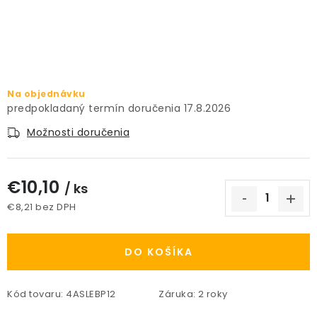
PRÍSLUŠENSTVO
KVETINÁČE
KVETINÁČE A OBALY NA RASTLINY
Na objednávku
17.8.2026
ZNAČKY
Možnosti doručenia
Obchodné podmienky
€10,10
/ ks
Podmienky ochrany osobných údajov
O nás
€8,21 bez DPH
Spôsoby platby
Informácie o doprave
Jednotková cena:
Kontakt / Právne údaje
DO KOŠÍKA
Kód tovaru:
4ASLEBP12
Záruka
:
2 roky