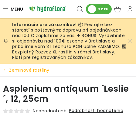
Prejsť
Hľadať
NÁK
na
S DPH
obsah
KOŠ
📦 Pestujte bez
RASTLINY
starostí s poštovným: dopravu pri objednávkach
nad 100 € zaplatíme za vás. ➕ BONUS: Vyzdvihnite
si objednávku nad 100€ osobne v Bratislave a
UMELÉ RASTLINY
pribalíme vám 3 l Lechuza PON úplne ZADARMO. 🆓
Bezplatný Rozvoz XL rastlín v rámci Bratislavy.
KVETINÁČE
Platí pre registrovaných zákazníkov.
Zeminové rastliny
SUBSTRÁTY A PRÍSLUŠENSTVO
Asplenium antiquum ´Leslie
SERVIS INTERIÉROVEJ ZELENE
´, 12, 25cm
MACHY
Podrobnosti hodnotenia
Neohodnotené
ŽIVÉ STENY