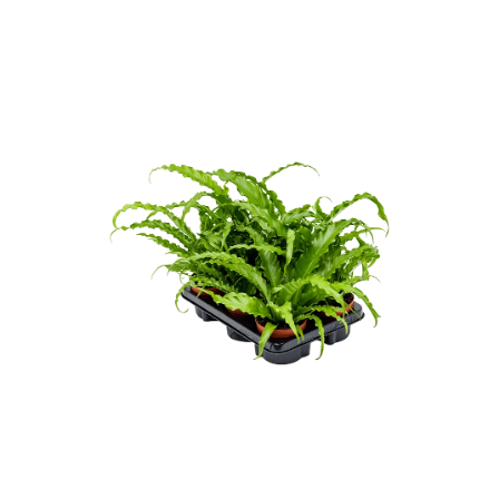
ODBORNÉ ČLÁNKY
MACHOVÉ STENY
INTERIÉROVÉ DEKORÁCIE
BLOG
NA OBJEDNÁVKU
AKCIA
NOVINKY
TEDE
SUBSTRÁTY A HNOJIVÁ