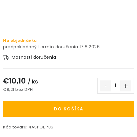
PRÍSLUŠENSTVO
KVETINÁČE
KVETINÁČE A OBALY NA RASTLINY
Na objednávku
17.8.2026
ZNAČKY
Možnosti doručenia
Obchodné podmienky
€10,10
/ ks
Podmienky ochrany osobných údajov
O nás
€8,21 bez DPH
Spôsoby platby
Informácie o doprave
Jednotková cena:
Kontakt / Právne údaje
DO KOŠÍKA
Kód tovaru:
4ASPOBP05