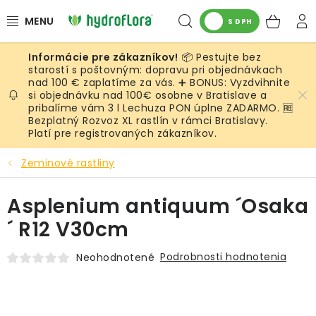
Prejsť
Hľadať
NÁK
na
S DPH
obsah
KOŠ
📦 Pestujte bez
RASTLINY
starostí s poštovným: dopravu pri objednávkach
nad 100 € zaplatíme za vás. ➕ BONUS: Vyzdvihnite
si objednávku nad 100€ osobne v Bratislave a
UMELÉ RASTLINY
pribalíme vám 3 l Lechuza PON úplne ZADARMO. 🆓
Bezplatný Rozvoz XL rastlín v rámci Bratislavy.
KVETINÁČE
Platí pre registrovaných zákazníkov.
Zeminové rastliny
SUBSTRÁTY A PRÍSLUŠENSTVO
Asplenium antiquum ´Osaka
SERVIS INTERIÉROVEJ ZELENE
´ R12 V30cm
MACHY
Podrobnosti hodnotenia
Neohodnotené
ŽIVÉ STENY