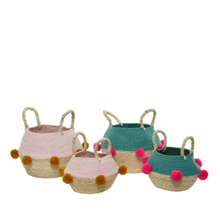
ODBORNÉ ČLÁNKY
MACHOVÉ STENY
INTERIÉROVÉ DEKORÁCIE
BLOG
NA OBJEDNÁVKU
AKCIA
NOVINKY
TEDE
SUBSTRÁTY A HNOJIVÁ