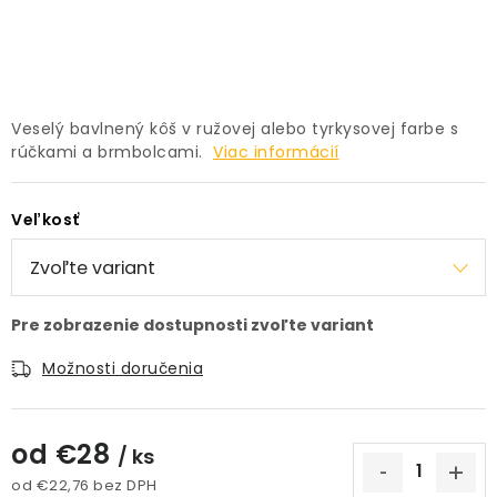
PRÍSLUŠENSTVO
KVETINÁČE
Veselý bavlnený kôš v ružovej alebo tyrkysovej farbe s
KVETINÁČE A OBALY NA RASTLINY
rúčkami a brmbolcami.
Viac informácií
ZNAČKY
Veľkosť
Obchodné podmienky
Podmienky ochrany osobných údajov
O nás
Spôsoby platby
Informácie o doprave
Kontakt / Právne údaje
Možnosti doručenia
od
€28
/ ks
od
€22,76
bez DPH