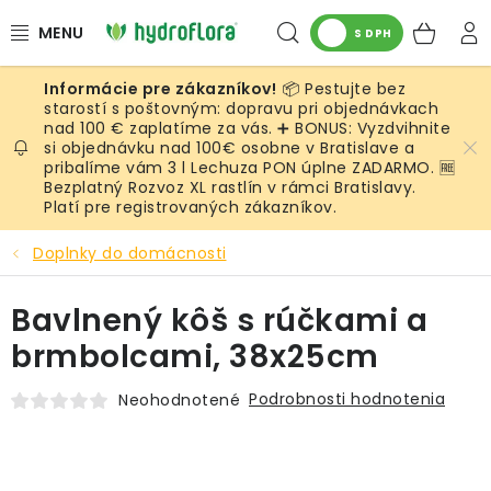
Prejsť
Hľadať
NÁK
na
S DPH
obsah
KOŠ
📦 Pestujte bez
RASTLINY
starostí s poštovným: dopravu pri objednávkach
nad 100 € zaplatíme za vás. ➕ BONUS: Vyzdvihnite
si objednávku nad 100€ osobne v Bratislave a
UMELÉ RASTLINY
pribalíme vám 3 l Lechuza PON úplne ZADARMO. 🆓
Bezplatný Rozvoz XL rastlín v rámci Bratislavy.
KVETINÁČE
Platí pre registrovaných zákazníkov.
Doplnky do domácnosti
SUBSTRÁTY A PRÍSLUŠENSTVO
Bavlnený kôš s rúčkami a
SERVIS INTERIÉROVEJ ZELENE
brmbolcami, 38x25cm
MACHY
Podrobnosti hodnotenia
Neohodnotené
ŽIVÉ STENY