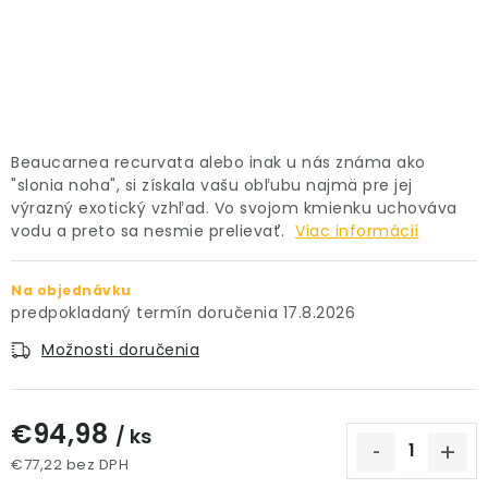
PRÍSLUŠENSTVO
KVETINÁČE
KVETINÁČE A OBALY NA RASTLINY
Beaucarnea recurvata alebo inak u nás známa ako
"slonia noha", si získala vašu obľubu najmä pre jej
ZNAČKY
výrazný exotický vzhľad. Vo svojom kmienku uchováva
vodu a preto sa nesmie prelievať.
Viac informácií
Obchodné podmienky
Podmienky ochrany osobných údajov
O nás
Na objednávku
17.8.2026
Spôsoby platby
Informácie o doprave
Možnosti doručenia
Kontakt / Právne údaje
€94,98
/ ks
€77,22 bez DPH
Jednotková cena: