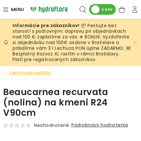
Prejsť
Hľadať
NÁK
na
S DPH
obsah
KOŠ
📦 Pestujte bez
RASTLINY
starostí s poštovným: dopravu pri objednávkach
nad 100 € zaplatíme za vás. ➕ BONUS: Vyzdvihnite
si objednávku nad 100€ osobne v Bratislave a
UMELÉ RASTLINY
pribalíme vám 3 l Lechuza PON úplne ZADARMO. 🆓
Bezplatný Rozvoz XL rastlín v rámci Bratislavy.
KVETINÁČE
Platí pre registrovaných zákazníkov.
Zeminové rastliny
SUBSTRÁTY A PRÍSLUŠENSTVO
Beaucarnea recurvata
SERVIS INTERIÉROVEJ ZELENE
(nolina) na kmeni R24
MACHY
V90cm
ŽIVÉ STENY
Podrobnosti hodnotenia
Neohodnotené