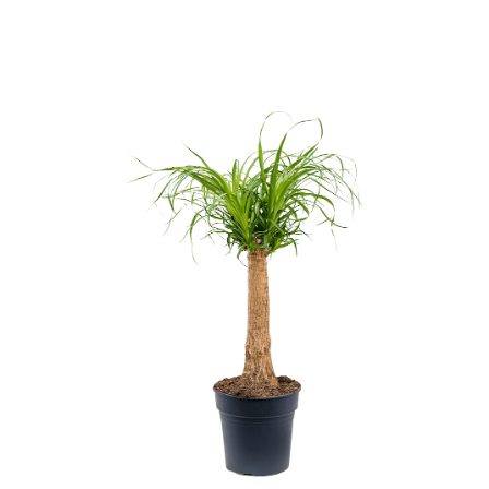
ODBORNÉ ČLÁNKY
MACHOVÉ STENY
INTERIÉROVÉ DEKORÁCIE
BLOG
NA OBJEDNÁVKU
AKCIA
NOVINKY
TEDE
SUBSTRÁTY A HNOJIVÁ