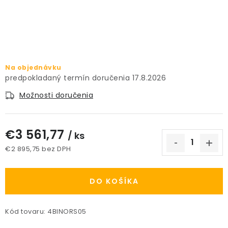
PRÍSLUŠENSTVO
KVETINÁČE
KVETINÁČE A OBALY NA RASTLINY
Na objednávku
17.8.2026
ZNAČKY
Možnosti doručenia
Obchodné podmienky
€3 561,77
/ ks
Podmienky ochrany osobných údajov
O nás
€2 895,75 bez DPH
Spôsoby platby
Informácie o doprave
Jednotková cena:
Kontakt / Právne údaje
DO KOŠÍKA
Kód tovaru:
4BINORS05