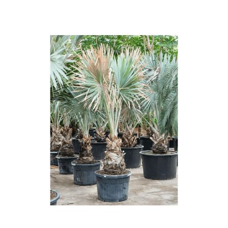
ODBORNÉ ČLÁNKY
MACHOVÉ STENY
INTERIÉROVÉ DEKORÁCIE
BLOG
NA OBJEDNÁVKU
AKCIA
NOVINKY
TEDE
SUBSTRÁTY A HNOJIVÁ