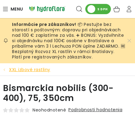
Prejsť
Hľadať
NÁK
na
S DPH
obsah
KOŠ
📦 Pestujte bez
RASTLINY
starostí s poštovným: dopravu pri objednávkach
nad 100 € zaplatíme za vás. ➕ BONUS: Vyzdvihnite
si objednávku nad 100€ osobne v Bratislave a
UMELÉ RASTLINY
pribalíme vám 3 l Lechuza PON úplne ZADARMO. 🆓
Bezplatný Rozvoz XL rastlín v rámci Bratislavy.
KVETINÁČE
Platí pre registrovaných zákazníkov.
XXL izbové rastliny
SUBSTRÁTY A PRÍSLUŠENSTVO
Bismarckia nobilis (300-
SERVIS INTERIÉROVEJ ZELENE
400), 75, 350cm
MACHY
Podrobnosti hodnotenia
Neohodnotené
ŽIVÉ STENY