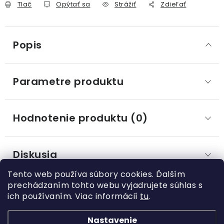
Tlač
Opýtať sa
Strážiť
Zdieľať
Popis
Parametre produktu
Hodnotenie produktu (0)
Diskusia
Tento web používa súbory cookies. Ďalším
prechádzaním tohto webu vyjadrujete súhlas s
ich používaním. Viac informácií
tu
.
Z
á
Nastavenie
Kategórie