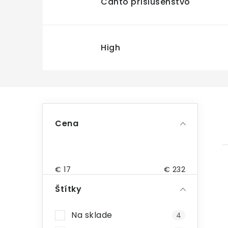
Canto príslušenstvo
High
B
Cena
o
č
n
€
17
€
232
ý
Štítky
p
Na sklade
4