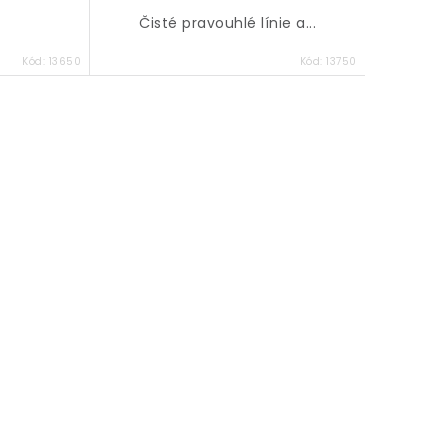
Čisté pravouhlé línie a...
Kód:
13650
Kód:
13750