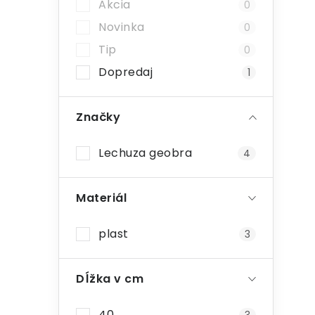
a
i
Akcia
0
n
Novinka
0
e
Tip
0
Dopredaj
l
1
Značky
Lechuza geobra
4
Materiál
plast
3
Dĺžka v cm
40