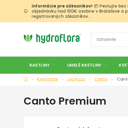
Prejsť
📦 Pestujte bez
na
objednávku nad 100€ osobne v Bratislave a pr
obsah
registrovaných zákazníkov.
RASTLINY
UMELÉ RASTLINY
KVE
Domov
Kvetináče
Lechuza
Canto
Cant
Canto Premium