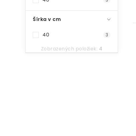
3
Šírka v cm
40
3
Zobrazených položiek:
4