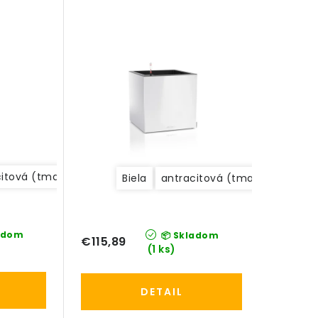
citová (tmavosivá)
strieborná
Biela
antracitová (tmavosivá)
adom
📦 Skladom
€115,89
(1 ks)
DETAIL