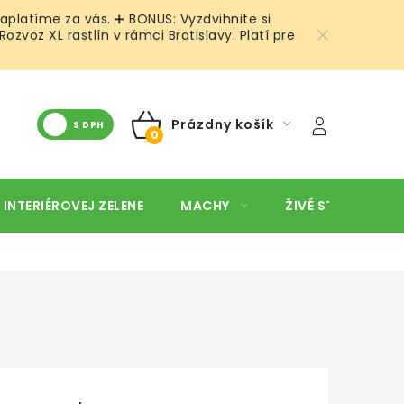
aplatíme za vás. ➕ BONUS: Vyzdvihnite si
voz XL rastlín v rámci Bratislavy. Platí pre
Prázdny košík
S DPH
NÁKUPNÝ
KOŠÍK
 INTERIÉROVEJ ZELENE
MACHY
ŽIVÉ STENY
O