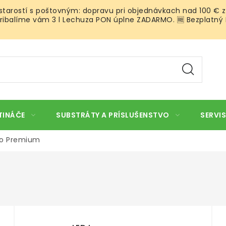
 starostí s poštovným: dopravu pri objednávkach nad 100 € z
ibalíme vám 3 l Lechuza PON úplne ZADARMO. 🆓 Bezplatný Roz
TINÁČE
SUBSTRÁTY A PRÍSLUŠENSTVO
SERVIS
o Premium