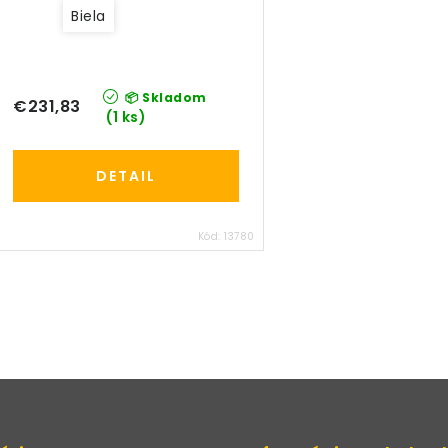
Biela
📦 Skladom
€231,83
(1 ks)
DETAIL
Kód:
13780
O
v
á