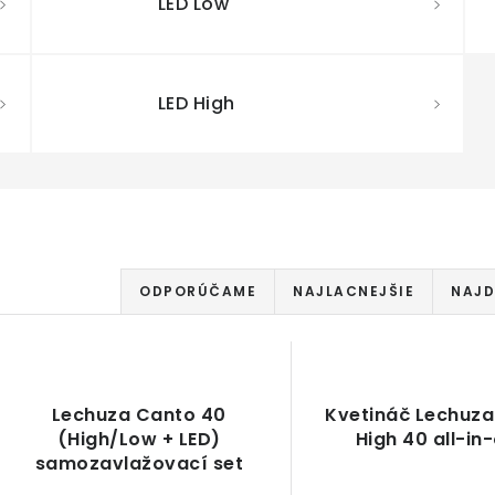
LED Low
LED High
R
ODPORÚČAME
NAJLACNEJŠIE
NAJD
a
d
V
e
Lechuza Canto 40
Kvetináč Lechuz
ý
(High/Low + LED)
High 40 all-in
n
p
samozavlažovací set
(bez deliaceho dna)