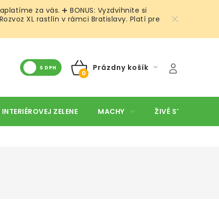
aplatíme za vás. ➕ BONUS: Vyzdvihnite si
voz XL rastlín v rámci Bratislavy. Platí pre
Prázdny košík
S DPH
NÁKUPNÝ
KOŠÍK
 INTERIÉROVEJ ZELENE
MACHY
ŽIVÉ STENY
O