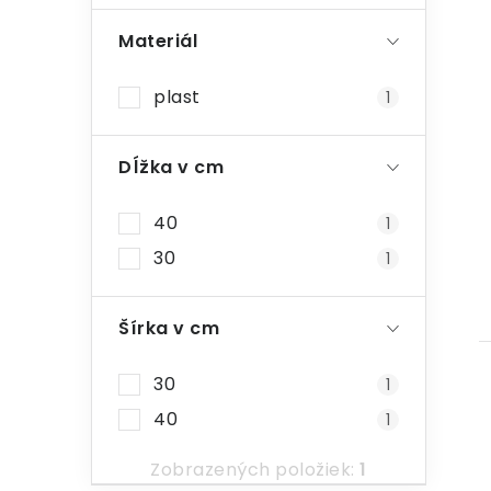
Materiál
plast
1
Dĺžka v cm
40
1
30
1
Šírka v cm
30
1
40
1
Zobrazených položiek:
1