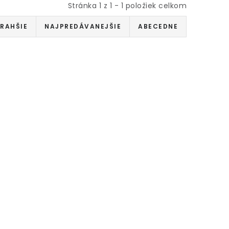
Stránka
1
z
1
-
1
položiek celkom
RAHŠIE
NAJPREDÁVANEJŠIE
ABECEDNE