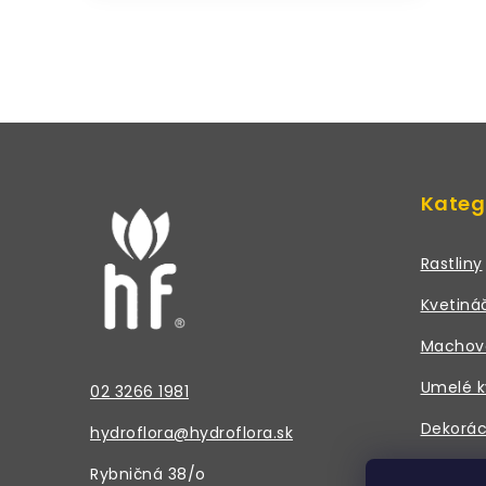
l
Z
á
i
Kateg
p
ä
Rastliny
r
t
Kvetiná
i
Machov
e
Umelé k
02 3266 1981
Dekorác
hydroflora@hydroflora.sk
Doplnky
Rybničná 38/o