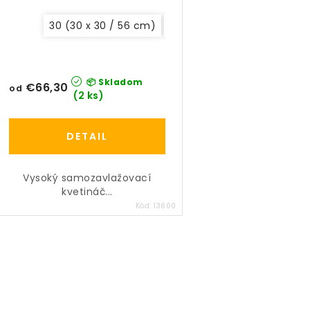
u
u
30 (30 x 30 / 56 cm)
40 (40 x 40 / 76 cm)
k
k
t
t
📦 Skladom
o
€66,30
od
o
(2 ks)
v
v
DETAIL
Vysoký samozavlažovací
kvetináč...
Kód:
13600
O
v