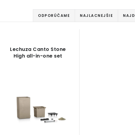
R
ODPORÚČAME
NAJLACNEJŠIE
NAJD
a
d
V
e
Lechuza Canto Stone
ý
High all-in-one set
n
p
i
e
s
p
p
r
r
o
o
d
d