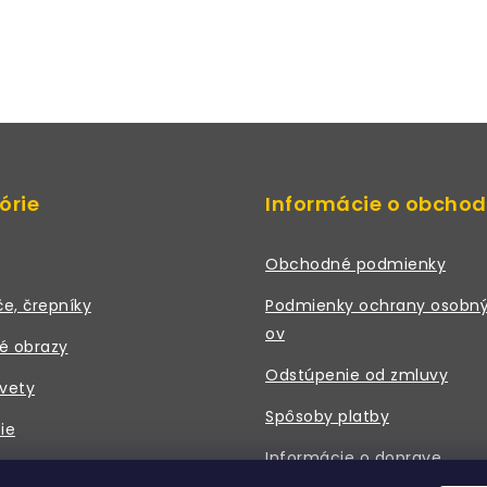
á
d
a
c
órie
Informácie o obcho
e
p
Obchodné podmienky
če, črepníky
Podmienky ochrany osobný
v
ov
é obrazy
k
Odstúpenie od zmluvy
vety
y
Spôsoby platby
ie
v
Informácie o doprave
ý
 a príslušenstvo