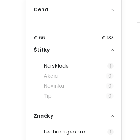
B
Cena
o
č
n
€
66
€
133
ý
Štítky
p
Na sklade
1
a
i
Akcia
0
n
Novinka
0
e
Tip
0
l
Značky
Lechuza geobra
1