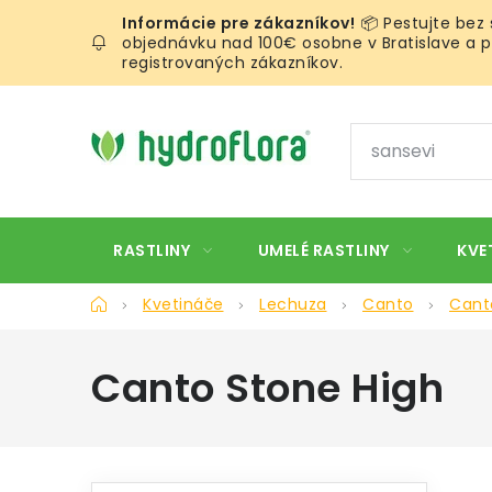
Prejsť
📦 Pestujte bez
na
objednávku nad 100€ osobne v Bratislave a pr
obsah
registrovaných zákazníkov.
RASTLINY
UMELÉ RASTLINY
KVE
Domov
Kvetináče
Lechuza
Canto
Cant
Canto Stone High