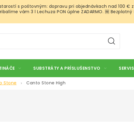
 starostí s poštovným: dopravu pri objednávkach nad 100 € z
ibalíme vám 3 l Lechuza PON úplne ZADARMO. 🆓 Bezplatný Roz
TINÁČE
SUBSTRÁTY A PRÍSLUŠENSTVO
SERVIS
o Stone
Canto Stone High