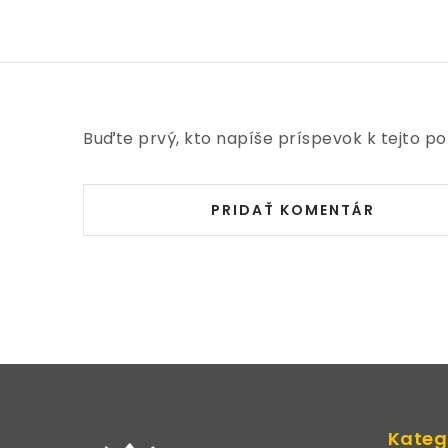
Buďte prvý, kto napíše príspevok k tejto po
PRIDAŤ KOMENTÁR
Z
á
Kateg