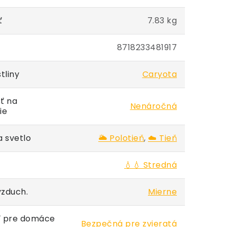
ť
7.83 kg
8718233481917
tliny
Caryota
ť na
Nenáročná
ie
 svetlo
🌥️ Polotieň
,
☁️ Tieň
💧💧 Stredná
vzduch.
Mierne
 pre domáce
Bezpečná pre zvieratá