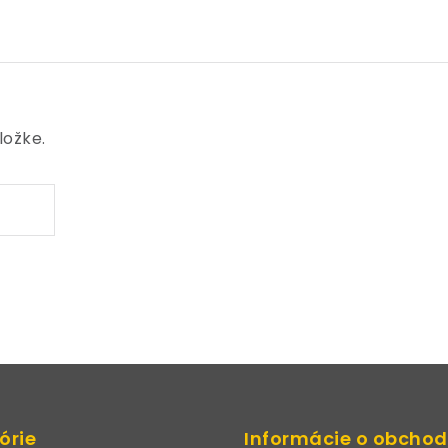
ložke.
órie
Informácie o obcho