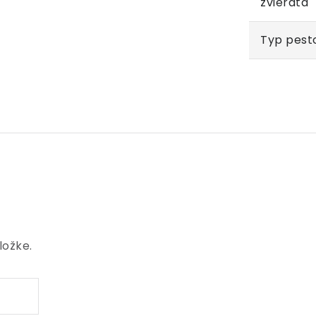
zvieratá
Typ pest
ložke.