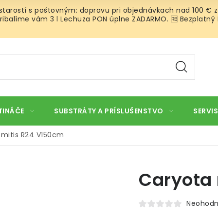
 starostí s poštovným: dopravu pri objednávkach nad 100 € z
ibalíme vám 3 l Lechuza PON úplne ZADARMO. 🆓 Bezplatný Roz
TINÁČE
SUBSTRÁTY A PRÍSLUŠENSTVO
SERVIS
 mitis R24 V150cm
Caryota 
Neohodn