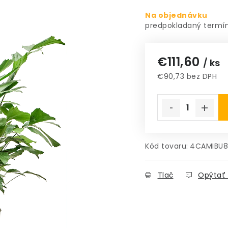
Na objednávku
€111,60
/ ks
€90,73 bez DPH
Jednotková cena
Kód tovaru:
4CAMIBU
Tlač
Opýtať 