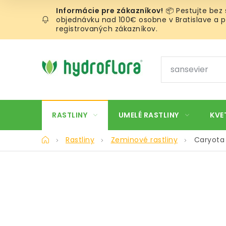
Prejsť
📦 Pestujte bez
na
objednávku nad 100€ osobne v Bratislave a pr
obsah
registrovaných zákazníkov.
RASTLINY
UMELÉ RASTLINY
KVE
Domov
Rastliny
Zeminové rastliny
Caryota