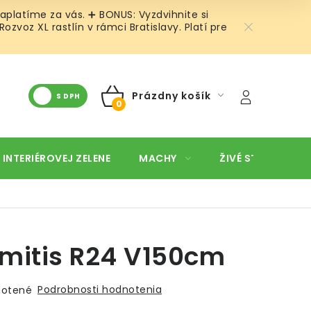
aplatíme za vás. ➕ BONUS: Vyzdvihnite si
voz XL rastlín v rámci Bratislavy. Platí pre
Prázdny košík
S DPH
NÁKUPNÝ
KOŠÍK
 INTERIÉROVEJ ZELENE
MACHY
ŽIVÉ STENY
O
mitis R24 V150cm
Podrobnosti hodnotenia
otené