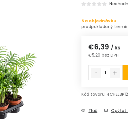
Neohodn
Na objednávku
€6,39
/ ks
€5,20 bez DPH
Jednotková cena
Kód tovaru:
4CHELBP1
Tlač
Opýtať 