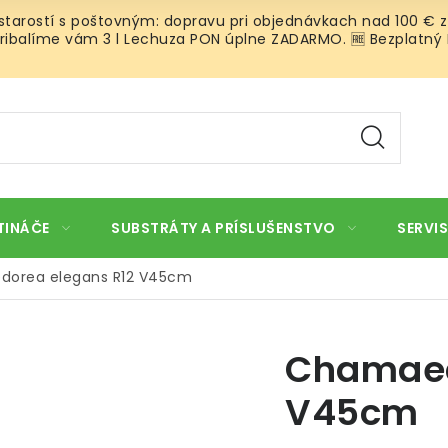
 starostí s poštovným: dopravu pri objednávkach nad 100 € z
ibalíme vám 3 l Lechuza PON úplne ZADARMO. 🆓 Bezplatný Roz
TINÁČE
SUBSTRÁTY A PRÍSLUŠENSTVO
SERVIS
orea elegans R12 V45cm
Chamaed
V45cm