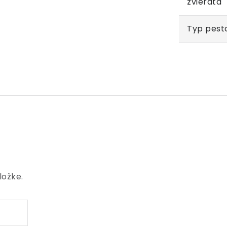
zvieratá
Typ pest
ložke.