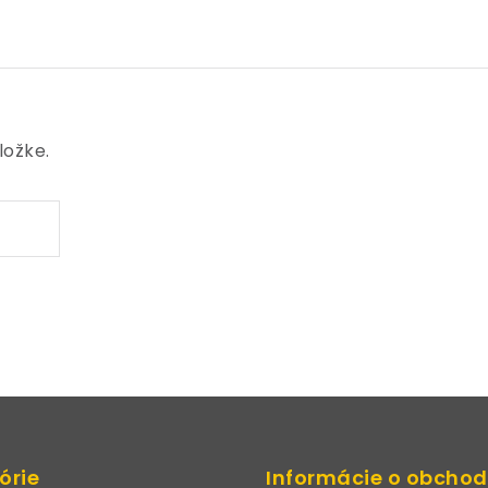
ložke.
órie
Informácie o obcho