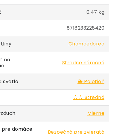
ť
0.47 kg
8718233228420
tliny
Chamaedorea
ť na
Stredne náročná
ie
 svetlo
🌥️ Polotieň
💧💧 Stredná
vzduch.
Mierne
 pre domáce
Bezpečná pre zvieratá