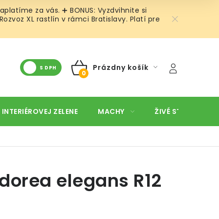
aplatíme za vás. ➕ BONUS: Vyzdvihnite si
voz XL rastlín v rámci Bratislavy. Platí pre
Prázdny košík
S DPH
NÁKUPNÝ
KOŠÍK
 INTERIÉROVEJ ZELENE
MACHY
ŽIVÉ STENY
O
orea elegans R12