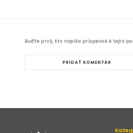
Buďte prvý, kto napíše príspevok k tejto po
PRIDAŤ KOMENTÁR
Z
á
Kateg