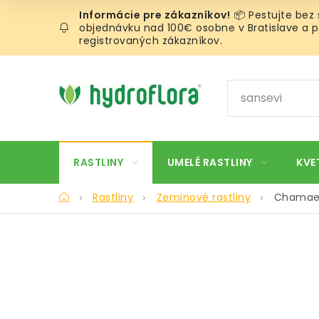
Prejsť
📦 Pestujte bez
na
objednávku nad 100€ osobne v Bratislave a pr
obsah
registrovaných zákazníkov.
RASTLINY
UMELÉ RASTLINY
KVE
Domov
Rastliny
Zeminové rastliny
Chamaed