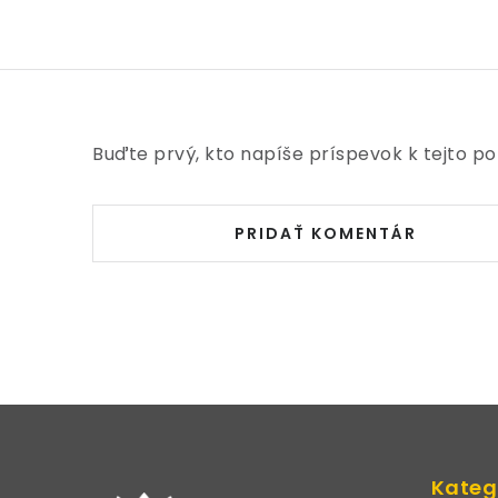
Buďte prvý, kto napíše príspevok k tejto po
PRIDAŤ KOMENTÁR
Z
á
Kateg