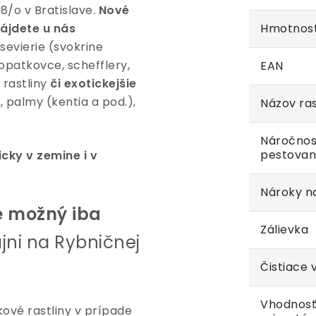
8/o v Bratislave.
Nové
ájdete u nás
Hmotnos
nsevierie (svokrine
lopatkovce, schefflery,
EAN
 rastliny
či exotickejšie
 palmy (kentia a pod.),
Názov ras
Náročnos
pestovan
cky v zemine i v
Nároky na
je možný iba
Zálievka
jni na Rybničnej
Čistiace 
Vhodnosť
kové rastliny v prípade