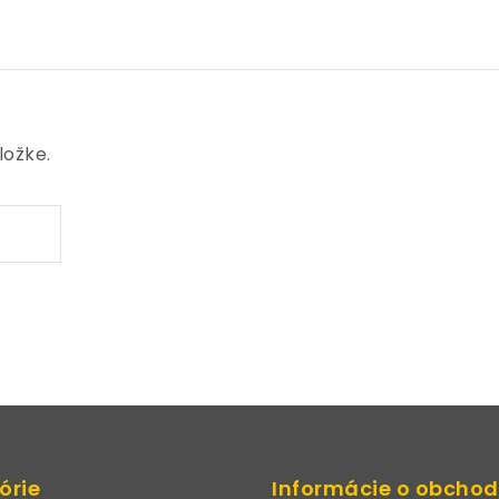
ložke.
órie
Informácie o obcho