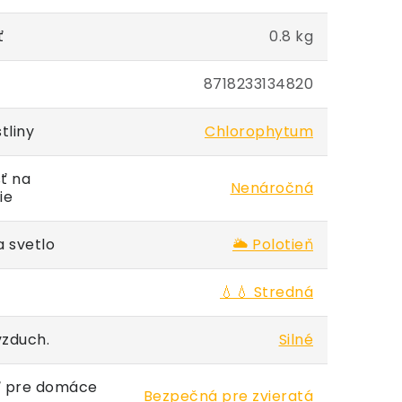
ť
0.8 kg
8718233134820
tliny
Chlorophytum
ť na
Nenáročná
ie
 svetlo
🌥️ Polotieň
💧💧 Stredná
vzduch.
Silné
 pre domáce
Bezpečná pre zvieratá