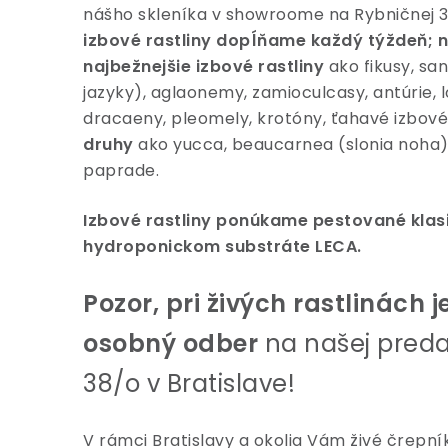
nášho skleníka v showroome na Rybničnej 3
izbové rastliny dopĺňame každý týždeň; n
najbežnejšie izbové rastliny
ako fikusy, sa
jazyky), aglaonemy, zamioculcasy, antúrie, 
dracaeny, pleomely, krotóny, ťahavé izbové
druhy
ako yucca, beaucarnea (slonia noha),
paprade.
Izbové rastliny ponúkame pestované klasi
hydroponickom substráte LECA.
Pozor, pri živých rastlinách 
osobný odber
na našej preda
38/o v Bratislave!
V rámci Bratislavy a okolia Vám živé črepní