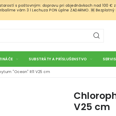
 starostí s poštovným: dopravu pri objednávkach nad 100 € z
ibalíme vám 3 l Lechuza PON úplne ZADARMO. 🆓 Bezplatný Roz
TINÁČE
SUBSTRÁTY A PRÍSLUŠENSTVO
SERVIS
hytum "Ocean" R11 V25 cm
Chloroph
V25 cm