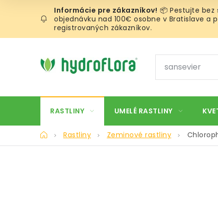
Prejsť
📦 Pestujte bez
na
objednávku nad 100€ osobne v Bratislave a pr
obsah
registrovaných zákazníkov.
RASTLINY
UMELÉ RASTLINY
KVE
Domov
Rastliny
Zeminové rastliny
Chlorop