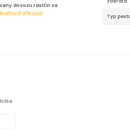
zvieratá
eny dovozu rastlín sa
les@hydroflora.sk
Typ pest
ložke.