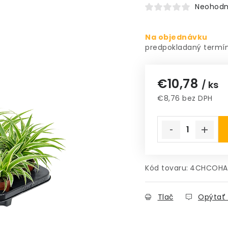
Neohodn
Na objednávku
€10,78
/ ks
€8,76 bez DPH
Jednotková cena
Kód tovaru:
4CHCOHA
Tlač
Opýtať 