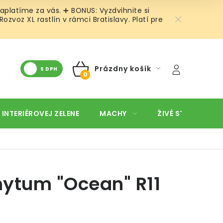
aplatíme za vás. ➕ BONUS: Vyzdvihnite si
voz XL rastlín v rámci Bratislavy. Platí pre
Prázdny košík
S DPH
NÁKUPNÝ
KOŠÍK
 INTERIÉROVEJ ZELENE
MACHY
ŽIVÉ STENY
O
ytum "Ocean" R11