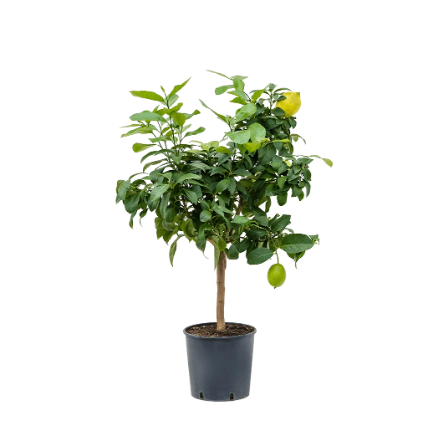
ODBORNÉ ČLÁNKY
MACHOVÉ STENY
INTERIÉROVÉ DEKORÁCIE
BLOG
NA OBJEDNÁVKU
AKCIA
NOVINKY
TEDE
SUBSTRÁTY A HNOJIVÁ