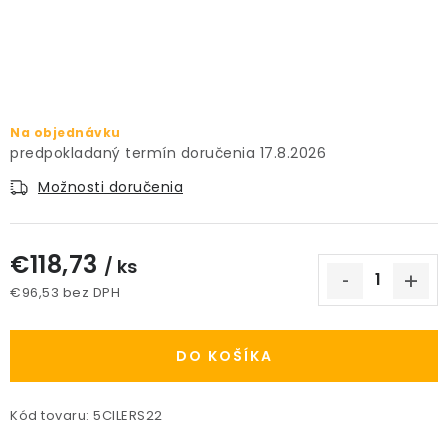
PRÍSLUŠENSTVO
KVETINÁČE
KVETINÁČE A OBALY NA RASTLINY
Na objednávku
17.8.2026
ZNAČKY
Možnosti doručenia
Obchodné podmienky
€118,73
/ ks
Podmienky ochrany osobných údajov
O nás
€96,53 bez DPH
Spôsoby platby
Informácie o doprave
Jednotková cena:
Kontakt / Právne údaje
DO KOŠÍKA
Kód tovaru:
5CILERS22