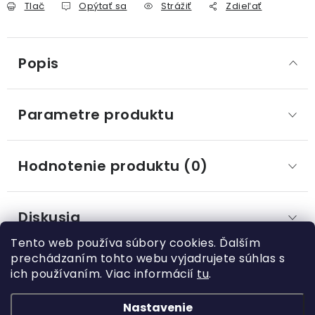
Tlač
Opýtať sa
Strážiť
Zdieľať
Popis
Parametre produktu
Hodnotenie produktu (0)
Diskusia
Tento web používa súbory cookies. Ďalším
prechádzaním tohto webu vyjadrujete súhlas s
ich používaním. Viac informácií
tu
.
Z
á
Nastavenie
Kategórie