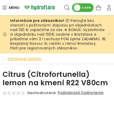
Prejsť
Hľadať
NÁK
na
S DPH
obsah
KOŠ
📦 Pestujte bez
RASTLINY
starostí s poštovným: dopravu pri objednávkach
nad 100 € zaplatíme za vás. ➕ BONUS: Vyzdvihnite
si objednávku nad 100€ osobne v Bratislave a
UMELÉ RASTLINY
pribalíme vám 3 l Lechuza PON úplne ZADARMO. 🆓
Bezplatný Rozvoz XL rastlín v rámci Bratislavy.
KVETINÁČE
Platí pre registrovaných zákazníkov.
Zeminové rastliny
SUBSTRÁTY A PRÍSLUŠENSTVO
Citrus (Citrofortunella)
SERVIS INTERIÉROVEJ ZELENE
lemon na kmeni R22 V80cm
MACHY
Podrobnosti hodnotenia
Neohodnotené
ŽIVÉ STENY