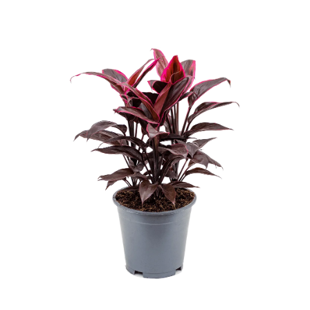
ODBORNÉ ČLÁNKY
MACHOVÉ STENY
INTERIÉROVÉ DEKORÁCIE
BLOG
NA OBJEDNÁVKU
AKCIA
NOVINKY
TEDE
SUBSTRÁTY A HNOJIVÁ