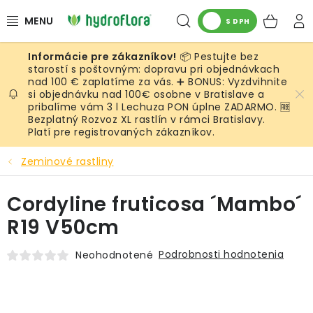
Prejsť
Hľadať
NÁK
na
S DPH
obsah
KOŠ
📦 Pestujte bez
RASTLINY
starostí s poštovným: dopravu pri objednávkach
nad 100 € zaplatíme za vás. ➕ BONUS: Vyzdvihnite
si objednávku nad 100€ osobne v Bratislave a
UMELÉ RASTLINY
pribalíme vám 3 l Lechuza PON úplne ZADARMO. 🆓
Bezplatný Rozvoz XL rastlín v rámci Bratislavy.
KVETINÁČE
Platí pre registrovaných zákazníkov.
Zeminové rastliny
SUBSTRÁTY A PRÍSLUŠENSTVO
Cordyline fruticosa ´Mambo´
SERVIS INTERIÉROVEJ ZELENE
R19 V50cm
MACHY
Podrobnosti hodnotenia
Neohodnotené
ŽIVÉ STENY