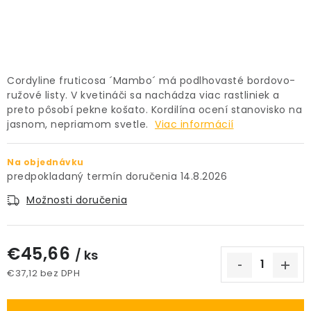
PRÍSLUŠENSTVO
KVETINÁČE
Cordyline fruticosa ´Mambo´ má podlhovasté bordovo-
KVETINÁČE A OBALY NA RASTLINY
ružové listy. V kvetináči sa nachádza viac rastliniek a
preto pôsobí pekne košato. Kordilína ocení stanovisko na
ZNAČKY
jasnom, nepriamom svetle.
Viac informácií
Obchodné podmienky
Na objednávku
14.8.2026
Podmienky ochrany osobných údajov
O nás
Možnosti doručenia
Spôsoby platby
Informácie o doprave
Kontakt / Právne údaje
€45,66
/ ks
€37,12 bez DPH
Jednotková cena: