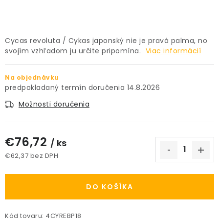
PRÍSLUŠENSTVO
KVETINÁČE
Cycas revoluta / Cykas japonský nie je pravá palma, no
svojím vzhľadom ju určite pripomína.
Viac informácií
KVETINÁČE A OBALY NA RASTLINY
Na objednávku
ZNAČKY
14.8.2026
Možnosti doručenia
Obchodné podmienky
Podmienky ochrany osobných údajov
O nás
€76,72
/ ks
Spôsoby platby
Informácie o doprave
€62,37 bez DPH
Kontakt / Právne údaje
Jednotková cena:
DO KOŠÍKA
Kód tovaru:
4CYREBP18