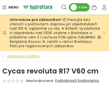
Prejsť
Hľadať
NÁK
na
S DPH
obsah
KOŠ
📦 Pestujte bez
RASTLINY
starostí s poštovným: dopravu pri objednávkach
nad 100 € zaplatíme za vás. ➕ BONUS: Vyzdvihnite
si objednávku nad 100€ osobne v Bratislave a
UMELÉ RASTLINY
pribalíme vám 3 l Lechuza PON úplne ZADARMO. 🆓
Bezplatný Rozvoz XL rastlín v rámci Bratislavy.
KVETINÁČE
Platí pre registrovaných zákazníkov.
Zeminové rastliny
SUBSTRÁTY A PRÍSLUŠENSTVO
Cycas revoluta R17 V60 cm
SERVIS INTERIÉROVEJ ZELENE
Podrobnosti hodnotenia
Neohodnotené
MACHY
ŽIVÉ STENY