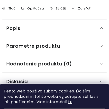
Tlač
Opýtať sa
Strážiť
Zdieľať
Popis
Parametre produktu
Hodnotenie produktu (0)
Diskusia
Tento web používa súbory cookies. Ďalším
prechádzaním tohto webu vyjadrujete súhlas s
ich používaním. Viac informácií
tu
.
Z