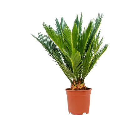
ODBORNÉ ČLÁNKY
MACHOVÉ STENY
INTERIÉROVÉ DEKORÁCIE
BLOG
NA OBJEDNÁVKU
AKCIA
NOVINKY
TEDE
SUBSTRÁTY A HNOJIVÁ