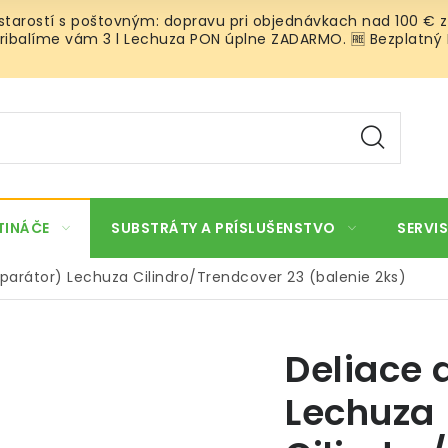
 starostí s poštovným: dopravu pri objednávkach nad 100 € z
ibalíme vám 3 l Lechuza PON úplne ZADARMO. 🆓 Bezplatný Roz
TINÁČE
SUBSTRÁTY A PRÍSLUŠENSTVO
SERVIS
parátor) Lechuza Cilindro/Trendcover 23 (balenie 2ks)
Deliace 
Lechuza