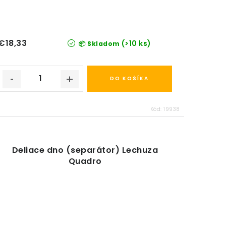
€18,33
(>10 ks)
📦 Skladom
DO KOŠÍKA
Kód:
19938
Deliace dno (separátor) Lechuza
Quadro