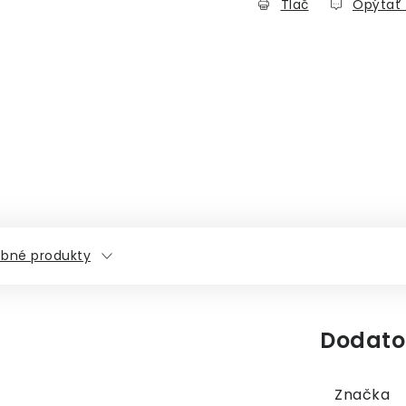
Tlač
Opýtať 
bné produkty
Dodato
Značka