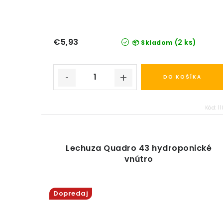
€5,93
(2 ks)
📦 Skladom
DO KOŠÍKA
Kód:
1
Lechuza Quadro 43 hydroponické
vnútro
Dopredaj