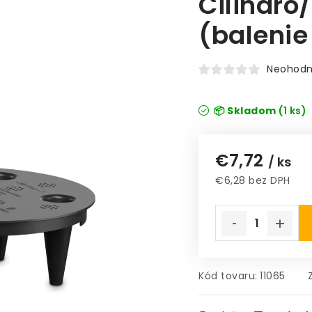
Cilindro
(balenie
Neohodn
📦 Skladom
(1 ks)
€7,72
/ ks
€6,28 bez DPH
Jednotková cena
Kód tovaru:
11065