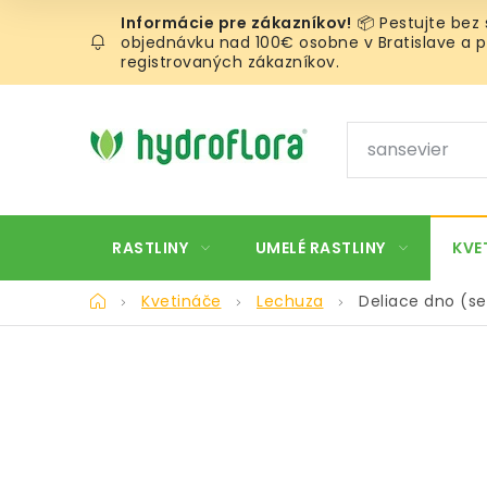
Prejsť
📦 Pestujte bez
na
objednávku nad 100€ osobne v Bratislave a pr
obsah
registrovaných zákazníkov.
RASTLINY
UMELÉ RASTLINY
KVE
Domov
Kvetináče
Lechuza
Deliace dno (se