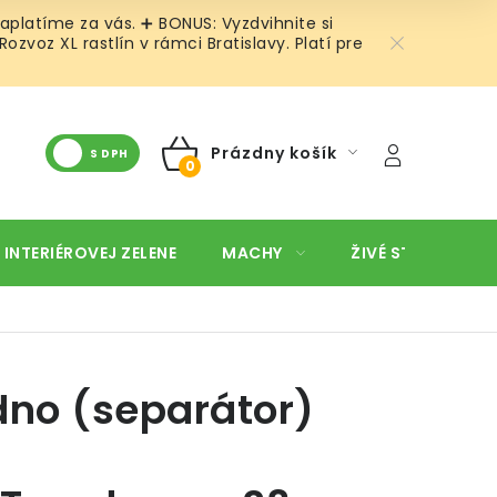
aplatíme za vás. ➕ BONUS: Vyzdvihnite si
voz XL rastlín v rámci Bratislavy. Platí pre
Prázdny košík
S DPH
NÁKUPNÝ
KOŠÍK
 INTERIÉROVEJ ZELENE
MACHY
ŽIVÉ STENY
O
dno (separátor)