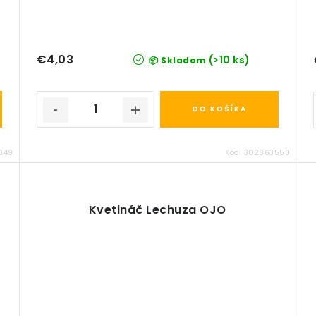
€4,03
(>10 ks)
📦 Skladom
DO KOŠÍKA
1049
Kód:
302863550
Kvetináč Lechuza OJO