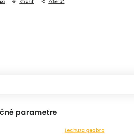
sa
Strážiť
Zdieľať
čné parametre
Lechuza geobra