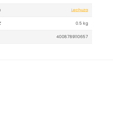
a
Lechuza
ť
0.5 kg
4008789110657