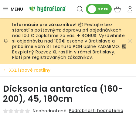
Prejsť
Hľadať
NÁK
na
S DPH
obsah
KOŠ
📦 Pestujte bez
RASTLINY
starostí s poštovným: dopravu pri objednávkach
nad 100 € zaplatíme za vás. ➕ BONUS: Vyzdvihnite
si objednávku nad 100€ osobne v Bratislave a
UMELÉ RASTLINY
pribalíme vám 3 l Lechuza PON úplne ZADARMO. 🆓
Bezplatný Rozvoz XL rastlín v rámci Bratislavy.
KVETINÁČE
Platí pre registrovaných zákazníkov.
XXL izbové rastliny
SUBSTRÁTY A PRÍSLUŠENSTVO
Dicksonia antarctica (160-
SERVIS INTERIÉROVEJ ZELENE
200), 45, 180cm
MACHY
Podrobnosti hodnotenia
Neohodnotené
ŽIVÉ STENY