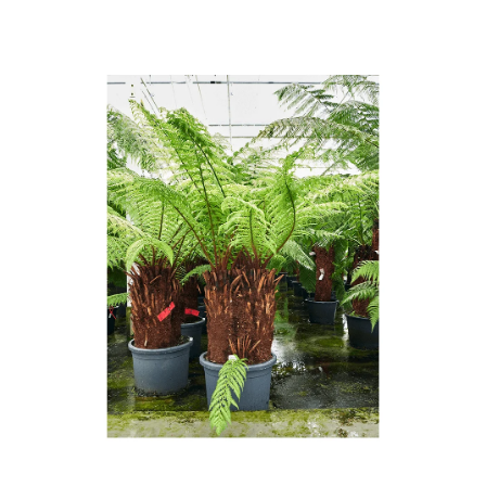
ODBORNÉ ČLÁNKY
MACHOVÉ STENY
INTERIÉROVÉ DEKORÁCIE
BLOG
NA OBJEDNÁVKU
AKCIA
NOVINKY
TEDE
SUBSTRÁTY A HNOJIVÁ