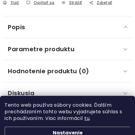
Tlač
Opýtať sa
Strážiť
Zdieľať
Popis
Parametre produktu
Hodnotenie produktu (0)
Diskusia
Tento web používa súbory cookies. Ďalším
prechádzaním tohto webu vyjadrujete súhlas s
ich používaním. Viac informácií
tu
.
Z
á
Nastavenie
Kategórie