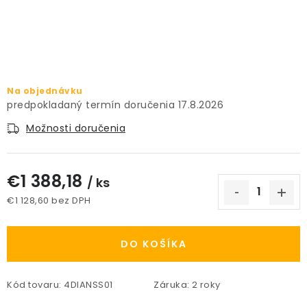
PRÍSLUŠENSTVO
KVETINÁČE
KVETINÁČE A OBALY NA RASTLINY
Na objednávku
17.8.2026
ZNAČKY
Možnosti doručenia
Obchodné podmienky
€1 388,18
/ ks
Podmienky ochrany osobných údajov
O nás
€1 128,60 bez DPH
Spôsoby platby
Informácie o doprave
Jednotková cena:
Kontakt / Právne údaje
DO KOŠÍKA
Kód tovaru:
4DIANSS01
Záruka
:
2 roky