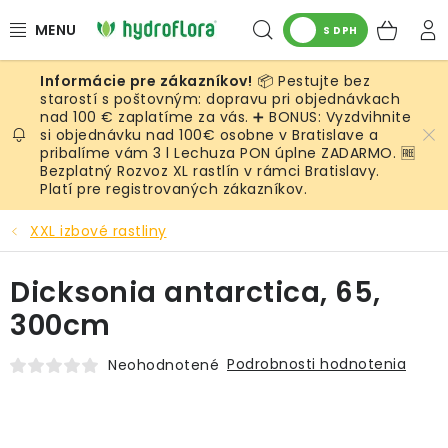
Prejsť
Hľadať
NÁK
na
S DPH
obsah
KOŠ
📦 Pestujte bez
RASTLINY
starostí s poštovným: dopravu pri objednávkach
nad 100 € zaplatíme za vás. ➕ BONUS: Vyzdvihnite
si objednávku nad 100€ osobne v Bratislave a
UMELÉ RASTLINY
pribalíme vám 3 l Lechuza PON úplne ZADARMO. 🆓
Bezplatný Rozvoz XL rastlín v rámci Bratislavy.
KVETINÁČE
Platí pre registrovaných zákazníkov.
XXL izbové rastliny
SUBSTRÁTY A PRÍSLUŠENSTVO
Dicksonia antarctica, 65,
SERVIS INTERIÉROVEJ ZELENE
300cm
MACHY
Podrobnosti hodnotenia
Neohodnotené
ŽIVÉ STENY