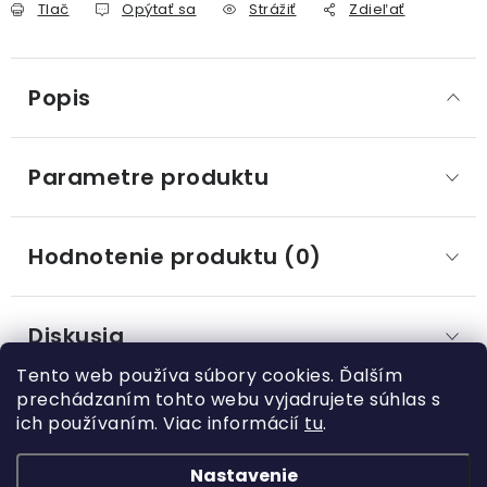
Tlač
Opýtať sa
Strážiť
Zdieľať
Popis
Parametre produktu
Hodnotenie produktu (0)
Diskusia
Tento web používa súbory cookies. Ďalším
prechádzaním tohto webu vyjadrujete súhlas s
ich používaním. Viac informácií
tu
.
Z
á
Nastavenie
Kategórie