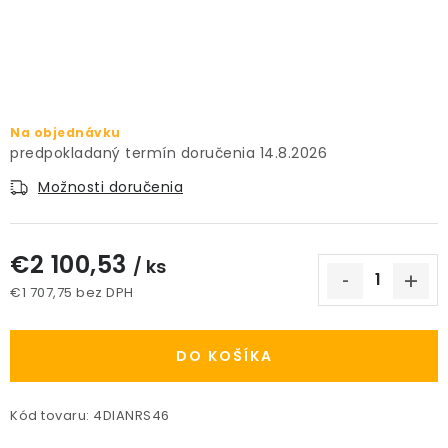
PRÍSLUŠENSTVO
KVETINÁČE
KVETINÁČE A OBALY NA RASTLINY
Na objednávku
14.8.2026
ZNAČKY
Možnosti doručenia
Obchodné podmienky
€2 100,53
/ ks
Podmienky ochrany osobných údajov
O nás
€1 707,75 bez DPH
Spôsoby platby
Informácie o doprave
Jednotková cena:
Kontakt / Právne údaje
DO KOŠÍKA
Kód tovaru:
4DIANRS46