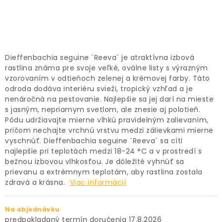
PRÍSLUŠENSTVO
KVETINÁČE
Dieffenbachia seguine ´Reeva´ je atraktívna izbová
KVETINÁČE A OBALY NA RASTLINY
rastlina známa pre svoje veľké, oválne listy s výrazným
vzorovaním v odtieňoch zelenej a krémovej farby. Táto
ZNAČKY
odroda dodáva interiéru svieži, tropický vzhľad a je
nenáročná na pestovanie. Najlepšie sa jej darí na mieste
s jasným, nepriamym svetlom, ale znesie aj polotieň.
Obchodné podmienky
Pôdu udržiavajte mierne vlhkú pravidelným zalievaním,
pričom nechajte vrchnú vrstvu medzi zálievkami mierne
Podmienky ochrany osobných údajov
O nás
vyschnúť. Dieffenbachia seguine ´Reeva´ sa cíti
Spôsoby platby
Informácie o doprave
najlepšie pri teplotách medzi 18-24 °C a v prostredí s
bežnou izbovou vlhkosťou. Je dôležité vyhnúť sa
Kontakt / Právne údaje
prievanu a extrémnym teplotám, aby rastlina zostala
zdravá a krásna.
Viac informácií
Na objednávku
17.8.2026