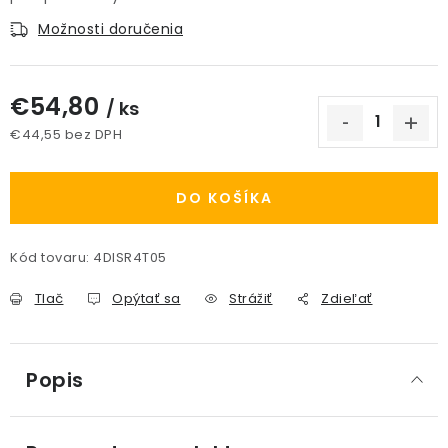
Možnosti doručenia
€54,80
/ ks
€44,55 bez DPH
Jednotková cena:
DO KOŠÍKA
Kód tovaru:
4DISR4T05
Tlač
Opýtať sa
Strážiť
Zdieľať
Popis