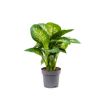
ODBORNÉ ČLÁNKY
MACHOVÉ STENY
INTERIÉROVÉ DEKORÁCIE
BLOG
NA OBJEDNÁVKU
AKCIA
NOVINKY
TEDE
SUBSTRÁTY A HNOJIVÁ