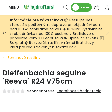
Prejsť
Hľadať
NÁK
na
S DPH
obsah
KOŠ
📦 Pestujte bez
RASTLINY
starostí s poštovným: dopravu pri objednávkach
nad 100 € zaplatíme za vás. ➕ BONUS: Vyzdvihnite
si objednávku nad 100€ osobne v Bratislave a
UMELÉ RASTLINY
pribalíme vám 3 l Lechuza PON úplne ZADARMO. 🆓
Bezplatný Rozvoz XL rastlín v rámci Bratislavy.
KVETINÁČE
Platí pre registrovaných zákazníkov.
Zeminové rastliny
SUBSTRÁTY A PRÍSLUŠENSTVO
Dieffenbachia seguine
SERVIS INTERIÉROVEJ ZELENE
´Reeva´ R24 V75cm
MACHY
Podrobnosti hodnotenia
Neohodnotené
ŽIVÉ STENY