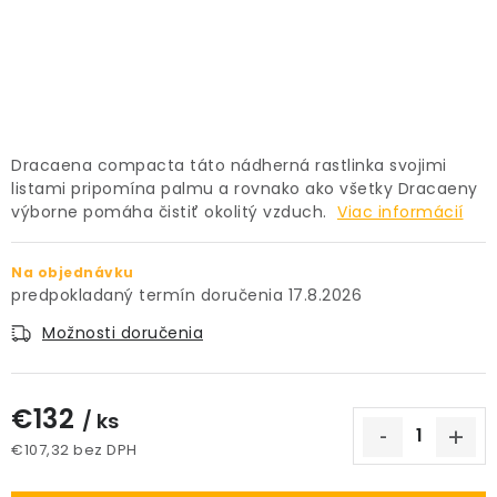
PRÍSLUŠENSTVO
KVETINÁČE
KVETINÁČE A OBALY NA RASTLINY
Dracaena compacta táto nádherná rastlinka svojimi
listami pripomína palmu a rovnako ako všetky Dracaeny
ZNAČKY
výborne pomáha čistiť okolitý vzduch.
Viac informácií
Obchodné podmienky
Na objednávku
Podmienky ochrany osobných údajov
O nás
17.8.2026
Spôsoby platby
Informácie o doprave
Možnosti doručenia
Kontakt / Právne údaje
€132
/ ks
€107,32 bez DPH
Jednotková cena: