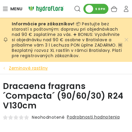
Prejsť
Hľadať
NÁK
na
S DPH
obsah
KOŠ
📦 Pestujte bez
RASTLINY
starostí s poštovným: dopravu pri objednávkach
nad 90 € zaplatíme za vás. ➕ BONUS: Vyzdvihnite
si objednávku nad 90 € osobne v Bratislave a
UMELÉ RASTLINY
pribalíme vám 3 l Lechuza PON úplne ZADARMO. 🆓
Bezplatný rozvoz XL rastlín v rámci Bratislavy. Platí
KVETINÁČE
pre registrovaných zákazníkov.
Zeminové rastliny
SUBSTRÁTY A PRÍSLUŠENSTVO
Dracaena fragrans
SERVIS INTERIÉROVEJ ZELENE
´Compacta´ (90/60/30) R24
MACHY
V130cm
ŽIVÉ STENY
Podrobnosti hodnotenia
Neohodnotené