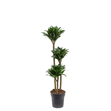
ODBORNÉ ČLÁNKY
MACHOVÉ STENY
INTERIÉROVÉ DEKORÁCIE
BLOG
NA OBJEDNÁVKU
AKCIA
NOVINKY
TEDE
SUBSTRÁTY A HNOJIVÁ