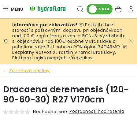
Prejsť
Hľadať
NÁK
na
S DPH
obsah
KOŠ
📦 Pestujte bez
RASTLINY
starostí s poštovným: dopravu pri objednávkach
nad 100 € zaplatíme za vás. ➕ BONUS: Vyzdvihnite
si objednávku nad 100€ osobne v Bratislave a
UMELÉ RASTLINY
pribalíme vám 3 l Lechuza PON úplne ZADARMO. 🆓
Bezplatný Rozvoz XL rastlín v rámci Bratislavy.
KVETINÁČE
Platí pre registrovaných zákazníkov.
Zeminové rastliny
SUBSTRÁTY A PRÍSLUŠENSTVO
Dracaena deremensis (120-
SERVIS INTERIÉROVEJ ZELENE
90-60-30) R27 V170cm
MACHY
Podrobnosti hodnotenia
Neohodnotené
ŽIVÉ STENY