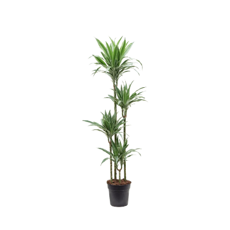
ODBORNÉ ČLÁNKY
MACHOVÉ STENY
INTERIÉROVÉ DEKORÁCIE
BLOG
NA OBJEDNÁVKU
AKCIA
NOVINKY
TEDE
SUBSTRÁTY A HNOJIVÁ