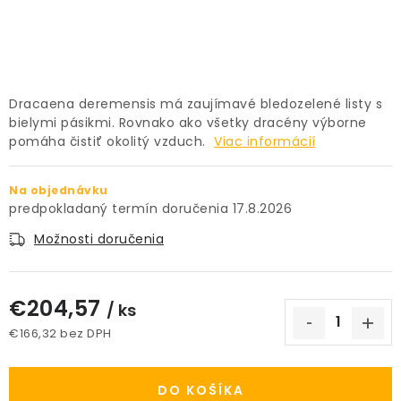
PRÍSLUŠENSTVO
KVETINÁČE
Dracaena deremensis má zaujímavé bledozelené listy s
KVETINÁČE A OBALY NA RASTLINY
bielymi pásikmi. Rovnako ako všetky dracény výborne
pomáha čistiť okolitý vzduch.
Viac informácií
ZNAČKY
Na objednávku
17.8.2026
Obchodné podmienky
Podmienky ochrany osobných údajov
O nás
Možnosti doručenia
Spôsoby platby
Informácie o doprave
Kontakt / Právne údaje
€204,57
/ ks
€166,32 bez DPH
Jednotková cena:
DO KOŠÍKA