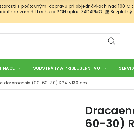
 starostí s poštovným: dopravu pri objednávkach nad 100 € z
ibalíme vám 3 l Lechuza PON úplne ZADARMO. 🆓 Bezplatný Roz
TINÁČE
SUBSTRÁTY A PRÍSLUŠENSTVO
SERVIS
a deremensis (90-60-30) R24 V130 cm
Dracaen
60-30) 