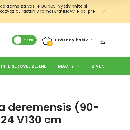
aplatíme za vás. ➕ BONUS: Vyzdvihnite si
voz XL rastlín v rámci Bratislavy. Platí pre
Prázdny košík
S DPH
NÁKUPNÝ
KOŠÍK
 INTERIÉROVEJ ZELENE
MACHY
ŽIVÉ STENY
O
a deremensis (90-
R24 V130 cm