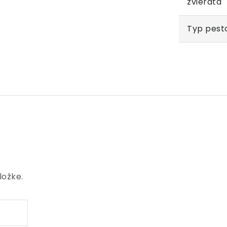
zvieratá
Typ pest
ložke.