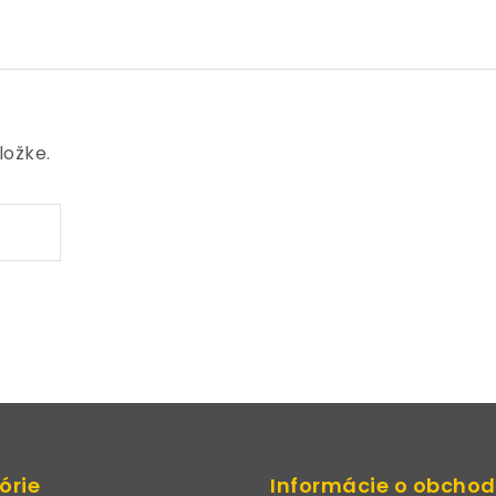
ložke.
órie
Informácie o obcho