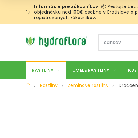
Prejsť
📦 Pestujte bez
na
objednávku nad 100€ osobne v Bratislave a pr
obsah
registrovaných zákazníkov.
RASTLINY
UMELÉ RASTLINY
KVE
Domov
Rastliny
Zeminové rastliny
Dracaen