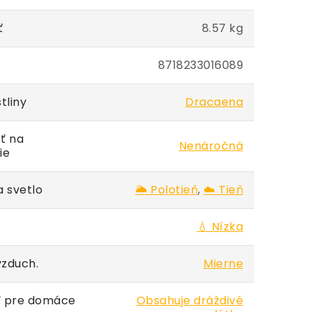
ť
8.57 kg
8718233016089
tliny
Dracaena
ť na
Nenáročná
ie
 svetlo
🌥️ Polotieň
,
☁️ Tieň
💧 Nízka
vzduch.
Mierne
 pre domáce
Obsahuje dráždivé