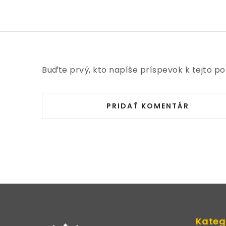
Buďte prvý, kto napíše príspevok k tejto po
PRIDAŤ KOMENTÁR
Z
á
Kateg