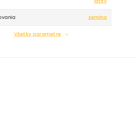
látky
ovania
zemina
Všetky parametre