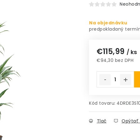
Neohodn
Na objednávku
€115,99
/ ks
€94,30 bez DPH
Jednotková cena
Kód tovaru:
4DRDE3S1
Tlač
Opýtať 