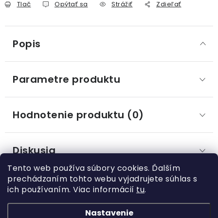
Tlač
Opýtať sa
Strážiť
Zdieľať
Popis
Parametre produktu
Hodnotenie produktu (0)
Diskusia
Tento web používa súbory cookies. Ďalším
prechádzaním tohto webu vyjadrujete súhlas s
ich používaním. Viac informácií
tu
.
Z
á
Nastavenie
Kategórie