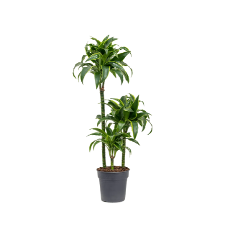
ODBORNÉ ČLÁNKY
MACHOVÉ STENY
INTERIÉROVÉ DEKORÁCIE
BLOG
NA OBJEDNÁVKU
AKCIA
NOVINKY
TEDE
SUBSTRÁTY A HNOJIVÁ