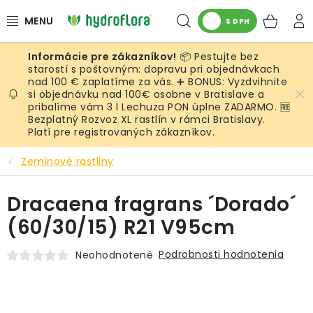
Prejsť
Hľadať
NÁK
na
S DPH
obsah
KOŠ
📦 Pestujte bez
RASTLINY
starostí s poštovným: dopravu pri objednávkach
nad 100 € zaplatíme za vás. ➕ BONUS: Vyzdvihnite
si objednávku nad 100€ osobne v Bratislave a
UMELÉ RASTLINY
pribalíme vám 3 l Lechuza PON úplne ZADARMO. 🆓
Bezplatný Rozvoz XL rastlín v rámci Bratislavy.
KVETINÁČE
Platí pre registrovaných zákazníkov.
Zeminové rastliny
SUBSTRÁTY A PRÍSLUŠENSTVO
Dracaena fragrans ´Dorado´
SERVIS INTERIÉROVEJ ZELENE
(60/30/15) R21 V95cm
MACHY
Podrobnosti hodnotenia
Neohodnotené
ŽIVÉ STENY