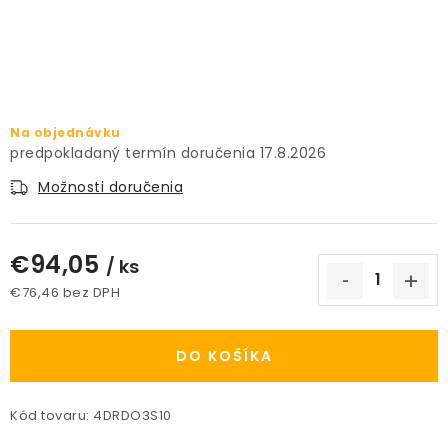
PRÍSLUŠENSTVO
KVETINÁČE
KVETINÁČE A OBALY NA RASTLINY
Na objednávku
17.8.2026
ZNAČKY
Možnosti doručenia
Obchodné podmienky
€94,05
/ ks
Podmienky ochrany osobných údajov
O nás
€76,46 bez DPH
Spôsoby platby
Informácie o doprave
Jednotková cena:
Kontakt / Právne údaje
DO KOŠÍKA
Kód tovaru:
4DRDO3S10