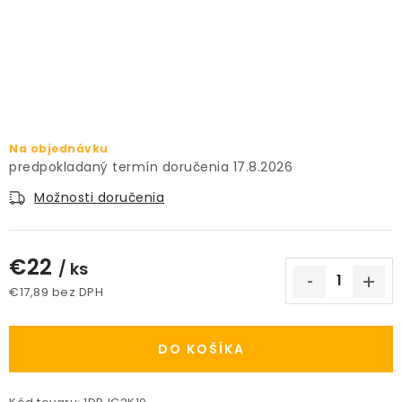
PRÍSLUŠENSTVO
KVETINÁČE
KVETINÁČE A OBALY NA RASTLINY
Na objednávku
ZNAČKY
17.8.2026
Možnosti doručenia
Obchodné podmienky
Podmienky ochrany osobných údajov
O nás
€22
Spôsoby platby
Informácie o doprave
/ ks
€17,89 bez DPH
Kontakt / Právne údaje
Jednotková cena:
DO KOŠÍKA