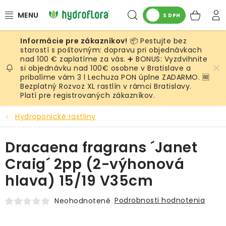
Prejsť
Hľadať
NÁK
na
S DPH
obsah
KOŠ
📦 Pestujte bez
RASTLINY
starostí s poštovným: dopravu pri objednávkach
nad 100 € zaplatíme za vás. ➕ BONUS: Vyzdvihnite
si objednávku nad 100€ osobne v Bratislave a
UMELÉ RASTLINY
pribalíme vám 3 l Lechuza PON úplne ZADARMO. 🆓
Bezplatný Rozvoz XL rastlín v rámci Bratislavy.
KVETINÁČE
Platí pre registrovaných zákazníkov.
Hydroponické rastliny
SUBSTRÁTY A PRÍSLUŠENSTVO
Dracaena fragrans ´Janet
SERVIS INTERIÉROVEJ ZELENE
Craig´ 2pp (2-výhonová
MACHY
hlava) 15/19 V35cm
ŽIVÉ STENY
Podrobnosti hodnotenia
Neohodnotené