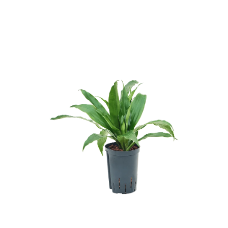
ODBORNÉ ČLÁNKY
MACHOVÉ STENY
INTERIÉROVÉ DEKORÁCIE
BLOG
NA OBJEDNÁVKU
AKCIA
NOVINKY
TEDE
SUBSTRÁTY A HNOJIVÁ