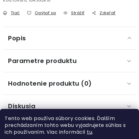
Kód tovaru:
1DRJG2K10
Tlač
Opýtať sa
Strážiť
Zdieľať
Popis
Parametre produktu
Hodnotenie produktu (0)
Diskusia
Tento web používa súbory cookies. Ďalším
prechádzaním tohto webu vyjadrujete súhlas s
ich používaním. Viac informácií
tu
.
Z