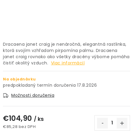
PRÍSLUŠENSTVO
KVETINÁČE
KVETINÁČE A OBALY NA RASTLINY
Dracaena janet craig je nenáročná, elegantná rastlinka,
ktorá svojím vzhľadom pirpomína palmu. Dracaena
ZNAČKY
janet craig rovnako ako všetky dracény výborne pomáha
čistiť okolitý vzduch.
Viac informácií
Obchodné podmienky
Podmienky ochrany osobných údajov
O nás
Na objednávku
17.8.2026
Spôsoby platby
Informácie o doprave
Možnosti doručenia
Kontakt / Právne údaje
€104,90
/ ks
€85,28 bez DPH
Jednotková cena: