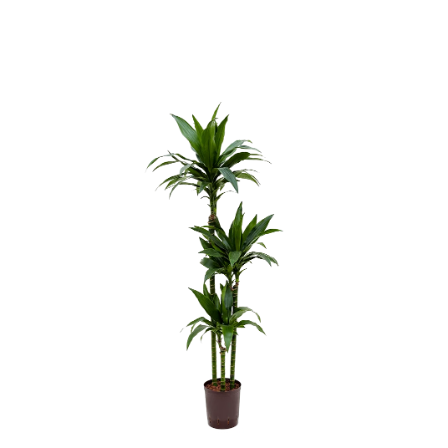
ODBORNÉ ČLÁNKY
MACHOVÉ STENY
INTERIÉROVÉ DEKORÁCIE
BLOG
NA OBJEDNÁVKU
AKCIA
NOVINKY
TEDE
SUBSTRÁTY A HNOJIVÁ