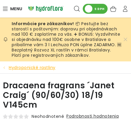
Prejsť
Hľadať
NÁK
na
S DPH
obsah
KOŠ
📦 Pestujte bez
RASTLINY
starostí s poštovným: dopravu pri objednávkach
nad 100 € zaplatíme za vás. ➕ BONUS: Vyzdvihnite
si objednávku nad 100€ osobne v Bratislave a
UMELÉ RASTLINY
pribalíme vám 3 l Lechuza PON úplne ZADARMO. 🆓
Bezplatný Rozvoz XL rastlín v rámci Bratislavy.
KVETINÁČE
Platí pre registrovaných zákazníkov.
Hydroponické rastliny
SUBSTRÁTY A PRÍSLUŠENSTVO
Dracaena fragrans ´Janet
SERVIS INTERIÉROVEJ ZELENE
Craig´ (90/60/30) 18/19
MACHY
V145cm
ŽIVÉ STENY
Podrobnosti hodnotenia
Neohodnotené