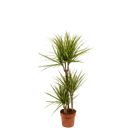
ODBORNÉ ČLÁNKY
MACHOVÉ STENY
INTERIÉROVÉ DEKORÁCIE
BLOG
NA OBJEDNÁVKU
AKCIA
NOVINKY
TEDE
SUBSTRÁTY A HNOJIVÁ