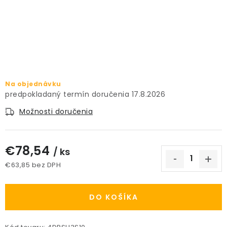
PRÍSLUŠENSTVO
KVETINÁČE
KVETINÁČE A OBALY NA RASTLINY
Na objednávku
ZNAČKY
17.8.2026
Možnosti doručenia
Obchodné podmienky
Podmienky ochrany osobných údajov
O nás
€78,54
Spôsoby platby
Informácie o doprave
/ ks
€63,85 bez DPH
Kontakt / Právne údaje
Jednotková cena:
DO KOŠÍKA