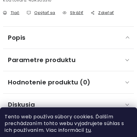
Kód tovaru:
4DRSU3S10
Tlač
Opýtať sa
Strážiť
Zdieľať
Popis
Parametre produktu
Hodnotenie produktu (0)
Diskusia
Tento web používa súbory cookies. Ďalším
prechádzaním tohto webu vyjadrujete súhlas s
ich používaním. Viac informácií
tu
.
Z