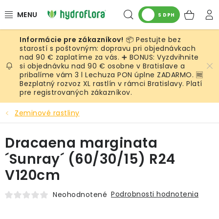
Prejsť
Hľadať
NÁK
na
S DPH
obsah
KOŠ
📦 Pestujte bez
RASTLINY
starostí s poštovným: dopravu pri objednávkach
nad 90 € zaplatíme za vás. ➕ BONUS: Vyzdvihnite
si objednávku nad 90 € osobne v Bratislave a
UMELÉ RASTLINY
pribalíme vám 3 l Lechuza PON úplne ZADARMO. 🆓
Bezplatný rozvoz XL rastlín v rámci Bratislavy. Platí
KVETINÁČE
pre registrovaných zákazníkov.
Zeminové rastliny
SUBSTRÁTY A PRÍSLUŠENSTVO
Dracaena marginata
SERVIS INTERIÉROVEJ ZELENE
´Sunray´ (60/30/15) R24
MACHY
V120cm
ŽIVÉ STENY
Podrobnosti hodnotenia
Neohodnotené