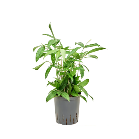
ODBORNÉ ČLÁNKY
MACHOVÉ STENY
INTERIÉROVÉ DEKORÁCIE
BLOG
NA OBJEDNÁVKU
AKCIA
NOVINKY
TEDE
SUBSTRÁTY A HNOJIVÁ