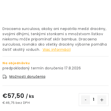
PRÍSLUŠENSTVO
KVETINÁČE
Dracaena surculosa, akoby ani nepatrila medzi dracény,
KVETINÁČE A OBALY NA RASTLINY
svojimi dlhými, tenkými stonkami s množstvom lístkov
niekomu môže pripomínať skôr bambus. Dracaena
ZNAČKY
surculosa, rovnako ako všetky dracény výborne pomáha
čistiť okolitý vzduch.
Viac informácií
Obchodné podmienky
Na objednávku
Podmienky ochrany osobných údajov
O nás
17.8.2026
Spôsoby platby
Informácie o doprave
Možnosti doručenia
Kontakt / Právne údaje
€57,50
/ ks
€46,75 bez DPH
Jednotková cena: