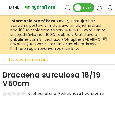
Prejsť
Hľadať
NÁK
na
S DPH
obsah
KOŠ
📦 Pestujte bez
RASTLINY
starostí s poštovným: dopravu pri objednávkach
nad 100 € zaplatíme za vás. ➕ BONUS: Vyzdvihnite
si objednávku nad 100€ osobne v Bratislave a
UMELÉ RASTLINY
pribalíme vám 3 l Lechuza PON úplne ZADARMO. 🆓
Bezplatný Rozvoz XL rastlín v rámci Bratislavy.
KVETINÁČE
Platí pre registrovaných zákazníkov.
Hydroponické rastliny
SUBSTRÁTY A PRÍSLUŠENSTVO
Dracaena surculosa 18/19
SERVIS INTERIÉROVEJ ZELENE
V50cm
MACHY
Podrobnosti hodnotenia
Neohodnotené
ŽIVÉ STENY