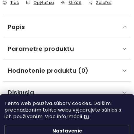
Tlač
Opýtať sa
Strážiť
Zdieľať
Popis
Parametre produktu
Hodnotenie produktu (0)
Diskusia
Tento web používa súbory cookies. Ďalším
prechádzaním tohto webu vyjadrujete súhlas s
ich používaním. Viac informácií
tu
.
Z
á
Nastavenie
Kategórie