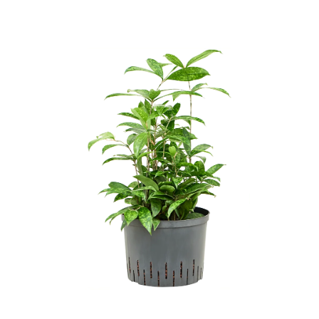
ODBORNÉ ČLÁNKY
MACHOVÉ STENY
INTERIÉROVÉ DEKORÁCIE
BLOG
NA OBJEDNÁVKU
AKCIA
NOVINKY
TEDE
SUBSTRÁTY A HNOJIVÁ