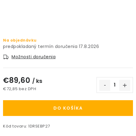
PRÍSLUŠENSTVO
KVETINÁČE
KVETINÁČE A OBALY NA RASTLINY
Na objednávku
17.8.2026
ZNAČKY
Možnosti doručenia
Obchodné podmienky
€89,60
/ ks
Podmienky ochrany osobných údajov
O nás
€72,85 bez DPH
Spôsoby platby
Informácie o doprave
Jednotková cena:
Kontakt / Právne údaje
DO KOŠÍKA
Kód tovaru:
1DRSEBP27