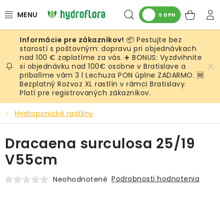
Prejsť
Hľadať
NÁK
na
S DPH
obsah
KOŠ
📦 Pestujte bez
RASTLINY
starostí s poštovným: dopravu pri objednávkach
nad 100 € zaplatíme za vás. ➕ BONUS: Vyzdvihnite
si objednávku nad 100€ osobne v Bratislave a
UMELÉ RASTLINY
pribalíme vám 3 l Lechuza PON úplne ZADARMO. 🆓
Bezplatný Rozvoz XL rastlín v rámci Bratislavy.
KVETINÁČE
Platí pre registrovaných zákazníkov.
Hydroponické rastliny
SUBSTRÁTY A PRÍSLUŠENSTVO
Dracaena surculosa 25/19
SERVIS INTERIÉROVEJ ZELENE
V55cm
MACHY
Podrobnosti hodnotenia
Neohodnotené
ŽIVÉ STENY