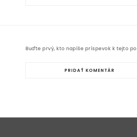
Buďte prvý, kto napíše príspevok k tejto po
PRIDAŤ KOMENTÁR
Z
á