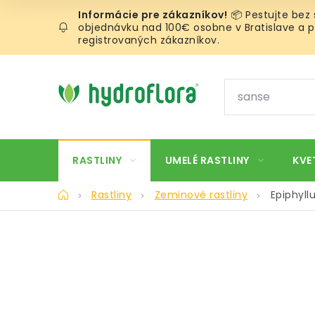
Prejsť
📦 Pestujte bez
na
objednávku nad 100€ osobne v Bratislave a pr
obsah
registrovaných zákazníkov.
RASTLINY
UMELÉ RASTLINY
KVE
Domov
Rastliny
Zeminové rastliny
Epiphyll