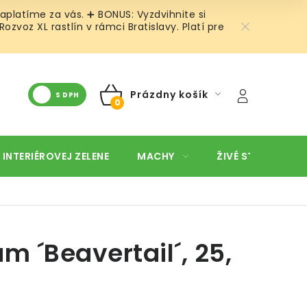
aplatíme za vás. ➕ BONUS: Vyzdvihnite si
voz XL rastlín v rámci Bratislavy. Platí pre
Prázdny košík
S DPH
NÁKUPNÝ
KOŠÍK
 INTERIÉROVEJ ZELENE
MACHY
ŽIVÉ STENY
O
m ´Beavertail´, 25,