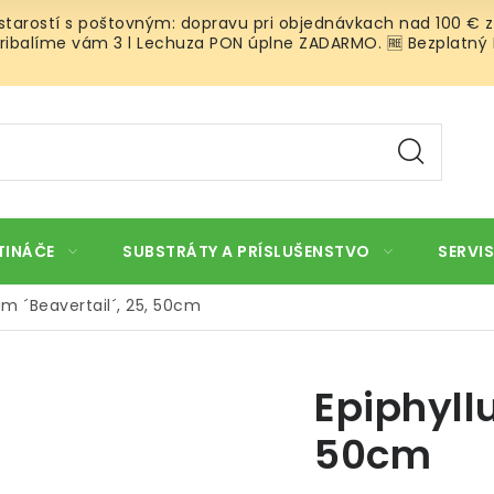
 starostí s poštovným: dopravu pri objednávkach nad 100 € z
ibalíme vám 3 l Lechuza PON úplne ZADARMO. 🆓 Bezplatný Roz
TINÁČE
SUBSTRÁTY A PRÍSLUŠENSTVO
SERVIS
um ´Beavertail´, 25, 50cm
Epiphyllu
50cm