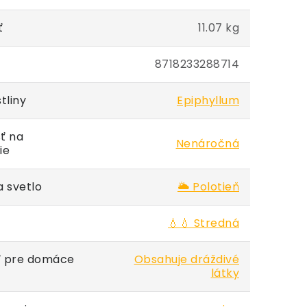
ť
11.07 kg
8718233288714
tliny
Epiphyllum
ť na
Nenáročná
ie
 svetlo
🌥️ Polotieň
💧💧 Stredná
 pre domáce
Obsahuje dráždivé
látky