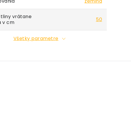
ovania
zemina
tliny vrátane
50
a v cm
Všetky parametre