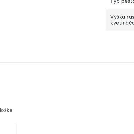
Typ pest
Výška ras
kvetináč
ložke.