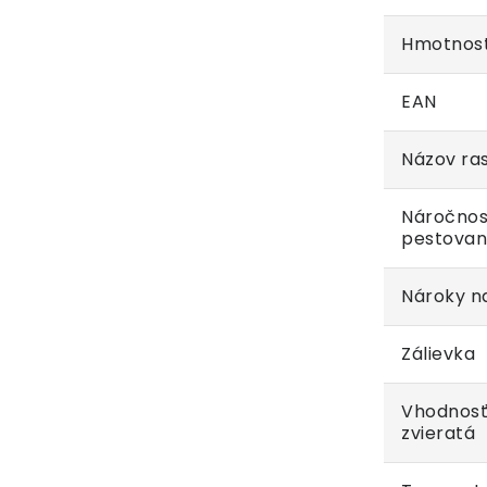
Hmotnos
EAN
Názov ras
Náročnos
pestovan
Nároky na
Zálievka
Vhodnosť
zvieratá