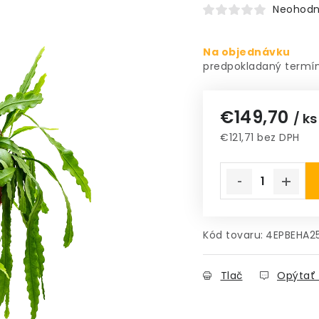
Neohodn
Na objednávku
€149,70
/ ks
€121,71 bez DPH
Jednotková cena
Kód tovaru:
4EPBEHA2
Tlač
Opýtať 