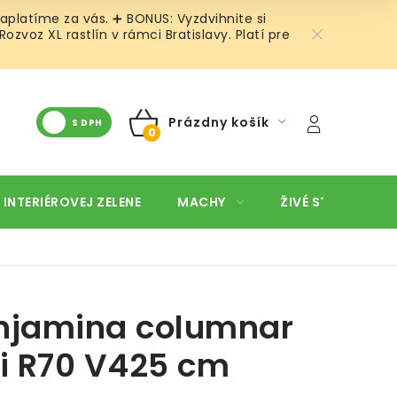
aplatíme za vás. ➕ BONUS: Vyzdvihnite si
voz XL rastlín v rámci Bratislavy. Platí pre
Prázdny košík
S DPH
NÁKUPNÝ
KOŠÍK
 INTERIÉROVEJ ZELENE
MACHY
ŽIVÉ STENY
O
enjamina columnar
i R70 V425 cm