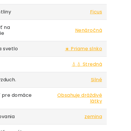
tliny
Ficus
ť na
Nenáročná
ie
 svetlo
☀️ Priame slnko
💧💧 Stredná
vzduch.
Silné
 pre domáce
Obsahuje dráždivé
látky
ovania
zemina