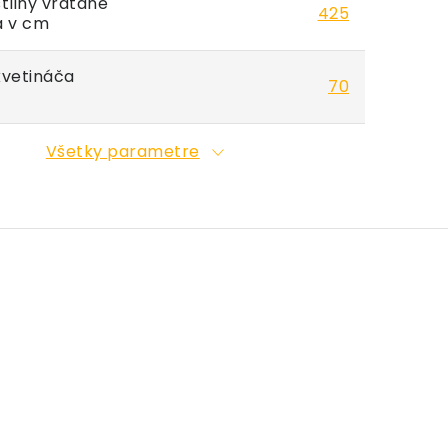
tliny vrátane
425
a v cm
kvetináča
70
Všetky parametre