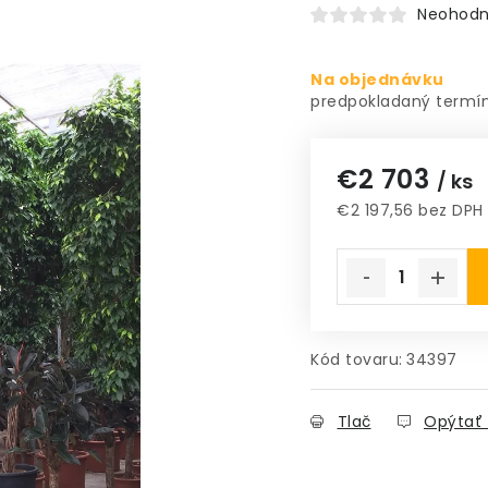
Neohodn
Na objednávku
€2 703
/ ks
€2 197,56 bez DPH
Jednotková cena
Kód tovaru:
34397
Tlač
Opýtať 