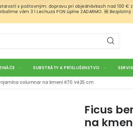
 starostí s poštovným: dopravu pri objednávkach nad 100 € z
ibalíme vám 3 l Lechuza PON úplne ZADARMO. 🆓 Bezplatný Roz
TINÁČE
SUBSTRÁTY A PRÍSLUŠENSTVO
SERVIS
enjamina columnar na kmeni R70 V425 cm
Ficus b
na kmen