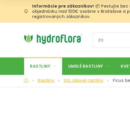
Prejsť
📦 Pestujte bez
na
objednávku nad 100€ osobne v Bratislave a pr
obsah
registrovaných zákazníkov.
RASTLINY
UMELÉ RASTLINY
KVE
Domov
Rastliny
XXL izbové rastliny
Ficus b