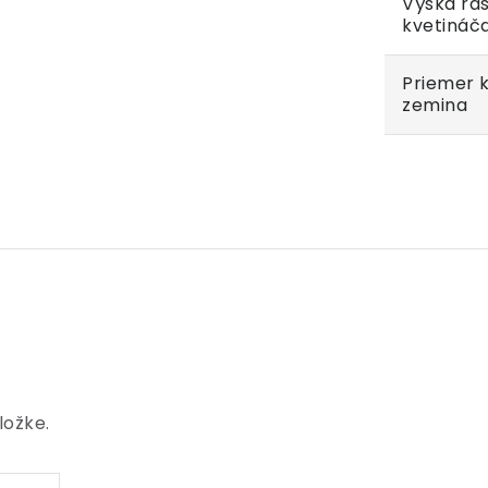
Výška ras
kvetináč
Priemer 
zemina
ložke.