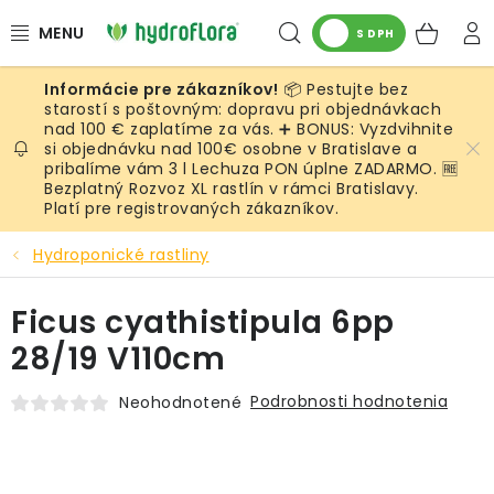
Prejsť
Hľadať
NÁK
na
S DPH
obsah
KOŠ
📦 Pestujte bez
RASTLINY
starostí s poštovným: dopravu pri objednávkach
nad 100 € zaplatíme za vás. ➕ BONUS: Vyzdvihnite
si objednávku nad 100€ osobne v Bratislave a
UMELÉ RASTLINY
pribalíme vám 3 l Lechuza PON úplne ZADARMO. 🆓
Bezplatný Rozvoz XL rastlín v rámci Bratislavy.
KVETINÁČE
Platí pre registrovaných zákazníkov.
Hydroponické rastliny
SUBSTRÁTY A PRÍSLUŠENSTVO
Ficus cyathistipula 6pp
SERVIS INTERIÉROVEJ ZELENE
28/19 V110cm
MACHY
Podrobnosti hodnotenia
Neohodnotené
ŽIVÉ STENY