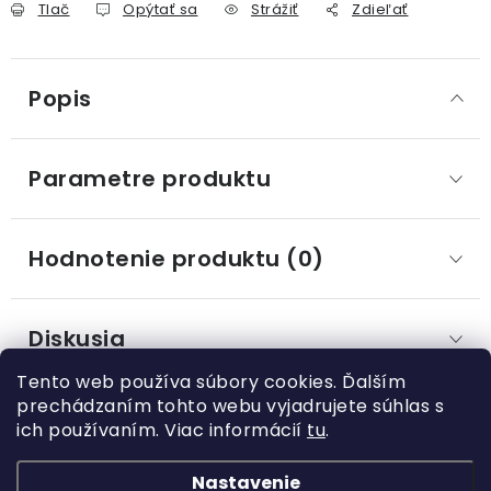
Tlač
Opýtať sa
Strážiť
Zdieľať
Popis
Parametre produktu
Hodnotenie produktu (0)
Diskusia
Tento web používa súbory cookies. Ďalším
prechádzaním tohto webu vyjadrujete súhlas s
ich používaním. Viac informácií
tu
.
Z
á
Nastavenie
Kategórie