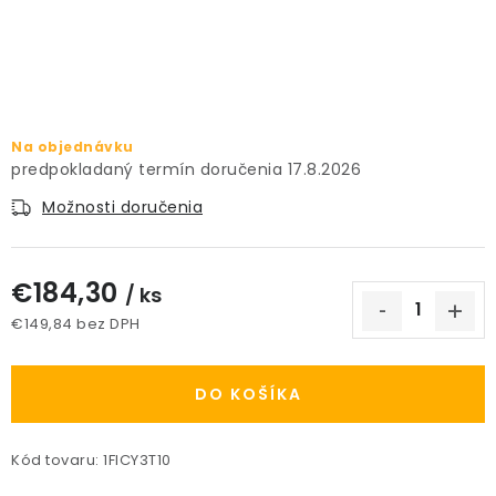
PRÍSLUŠENSTVO
KVETINÁČE
KVETINÁČE A OBALY NA RASTLINY
Na objednávku
17.8.2026
ZNAČKY
Možnosti doručenia
Obchodné podmienky
€184,30
/ ks
Podmienky ochrany osobných údajov
O nás
€149,84 bez DPH
Spôsoby platby
Informácie o doprave
Jednotková cena:
Kontakt / Právne údaje
DO KOŠÍKA
Kód tovaru:
1FICY3T10