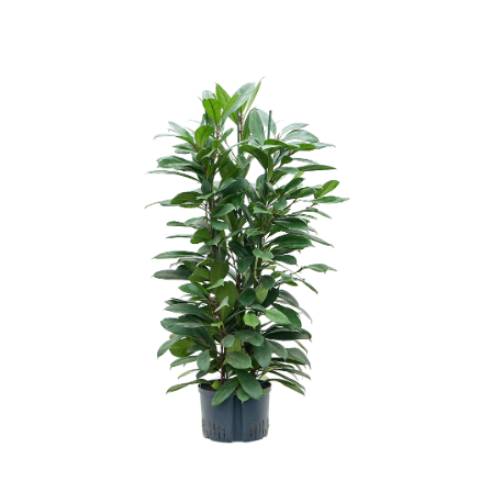
ODBORNÉ ČLÁNKY
MACHOVÉ STENY
INTERIÉROVÉ DEKORÁCIE
BLOG
NA OBJEDNÁVKU
AKCIA
NOVINKY
TEDE
SUBSTRÁTY A HNOJIVÁ