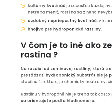
kultúrny kvetináč
je súčasťou každej hyd
netreba meniť, rastlina sa z neho nevyb
ozdobný nepriepustný kvetináč
, v kto
hnojivo pre hydroponické rastliny
.
V čom je to iné ako 
rastina ?
Na rozdiel od zeminovej rastliny, ktorú tr
presádzať, hydroponický substrát nie je
stabilnú štruktúru, je chemicky neutrálny, č
Rastlinu v hydropónií nie je treba tak často
sa orientujete podľa hladinomera
.