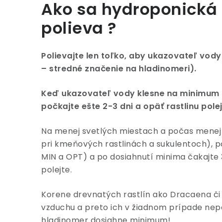
Ako sa hydroponická 
polieva ?
Polievajte len toľko, aby ukazovateľ vod
– stredné značenie na hladinomeri).
Keď ukazovateľ vody klesne na minimum (
počkajte ešte 2-3 dni a opäť rastlinu polej
Na menej svetlých miestach a počas menej
pri kmeňových rastlinách a sukulentoch), p
MIN a OPT) a po dosiahnutí minima čakajte 
polejte.
Korene drevnatých rastlín ako Dracaena či
vzduchu a preto ich v žiadnom prípade nepo
hladinomer dosiahne minimum!