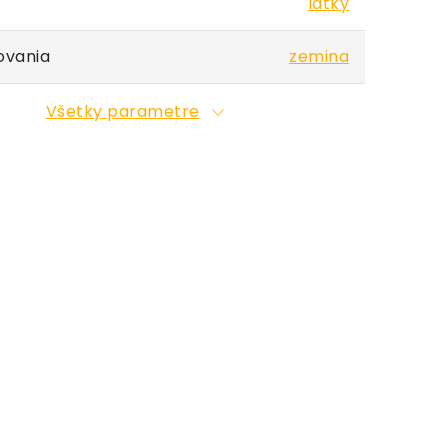
látky
ovania
zemina
Všetky parametre