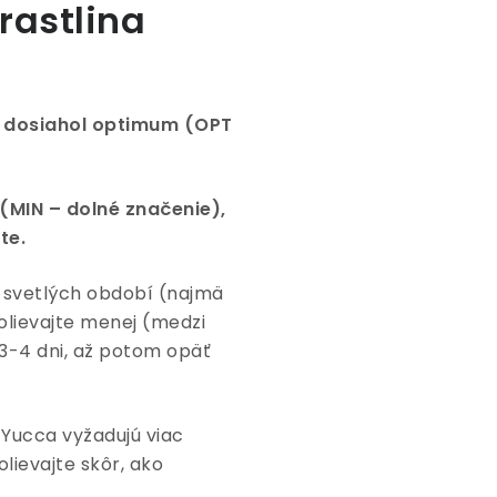
rastlina
y dosiahol optimum (OPT
MIN – dolné značenie),
te.
 svetlých období (najmä
olievajte menej (medzi
3-4 dni, až potom opäť
 Yucca vyžadujú viac
lievajte skôr, ako