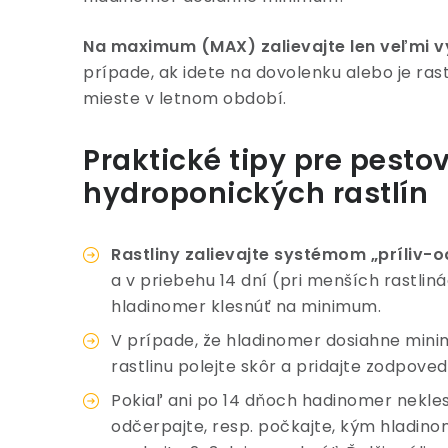
Na maximum (MAX) zalievajte len veľmi 
prípade, ak idete na dovolenku alebo je ras
mieste v letnom období.
Praktické tipy pre pesto
hydroponických rastlín
Rastliny zalievajte systémom „príliv-od
a v priebehu 14 dní (pri menších rastlin
hladinomer klesnúť na minimum.
V prípade, že hladinomer dosiahne minim
rastlinu polejte skôr a pridajte zodpov
Pokiaľ ani po 14 dňoch hadinomer nekle
odčerpajte, resp. počkajte, kým hladin