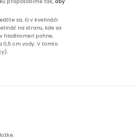
evku prispôsobíme tak,
aby
čte sa, či v kvetináči
etináč na stranu, kde sa
v hladinomeri pohne,
ba 0,5 cm vody. V tomto
ky).
ložke.