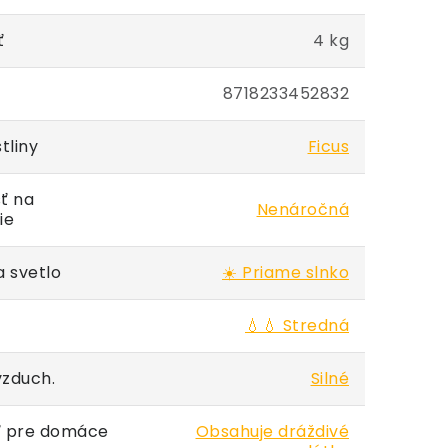
ť
4 kg
8718233452832
tliny
Ficus
ť na
Nenáročná
ie
 svetlo
☀️ Priame slnko
💧💧 Stredná
vzduch.
Silné
 pre domáce
Obsahuje dráždivé