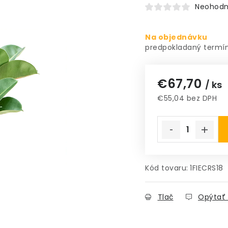
Neohodn
Na objednávku
€67,70
/ ks
€55,04 bez DPH
Jednotková cena
Kód tovaru:
1FIECRS18
Tlač
Opýtať 