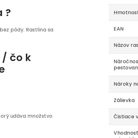
a ?
Hmotnos
EAN
bez pôdy. Rastlina sa
Názov ras
/ čo k
Náročnos
e
pestovan
Nároky na
Zálievka
ktorý udáva množstvo
Čistiace 
Vhodnosť