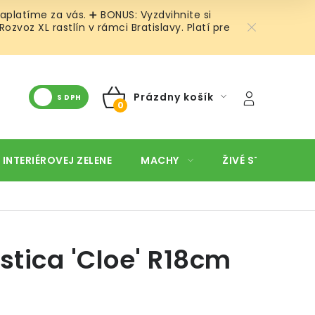
aplatíme za vás. ➕ BONUS: Vyzdvihnite si
voz XL rastlín v rámci Bratislavy. Platí pre
Prázdny košík
S DPH
NÁKUPNÝ
KOŠÍK
 INTERIÉROVEJ ZELENE
MACHY
ŽIVÉ STENY
O
astica 'Cloe' R18cm