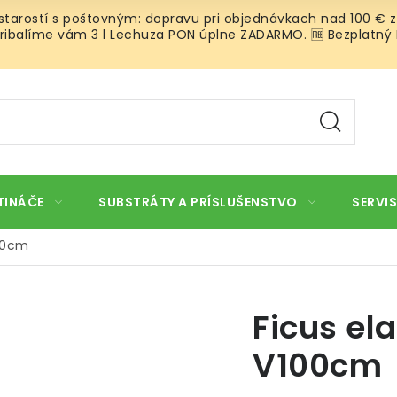
 starostí s poštovným: dopravu pri objednávkach nad 100 € z
ibalíme vám 3 l Lechuza PON úplne ZADARMO. 🆓 Bezplatný Roz
TINÁČE
SUBSTRÁTY A PRÍSLUŠENSTVO
SERVIS
100cm
Ficus el
V100cm