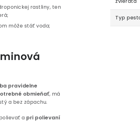
zvieratá
roponickej rastliny, ten
erá;
Typ pest
rom môže stáť voda;
zeminová
eba pravidelne
 potrebné obmieňať
, má
istý a bez zápachu.
 polievať a
pri polievaní