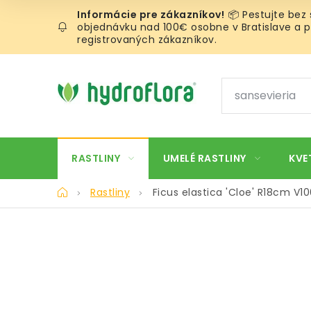
Prejsť
📦 Pestujte bez
na
objednávku nad 100€ osobne v Bratislave a pr
obsah
registrovaných zákazníkov.
RASTLINY
UMELÉ RASTLINY
KVE
Domov
Rastliny
Ficus elastica 'Cloe' R18cm V