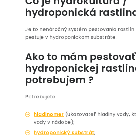
Čo je hydrokultúra /
hydroponická rastlin
Je to nenáročný systém pestovania rastlín 
pestuje v hydroponickom substráte.
Ako to mám pestovať 
hydroponickej rastlin
potrebujem ?
Potrebujete:
hladinomer
(ukazovateľ hladiny vody, 
vody v nádobe);
hydroponický substrát
;