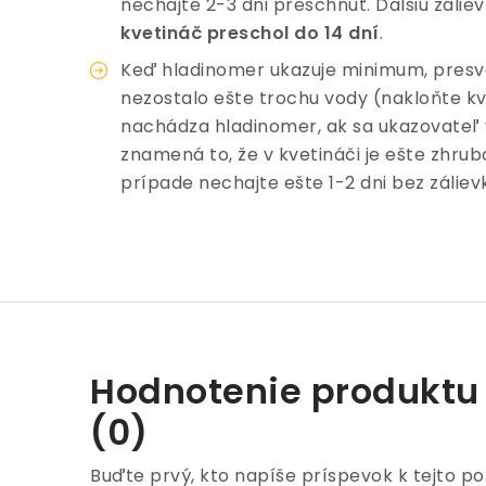
nechajte 2-3 dni preschnúť. Ďalšiu záli
kvetináč preschol do 14 dní
.
Keď hladinomer ukazuje minimum, presved
nezostalo ešte trochu vody (nakloňte kv
nachádza hladinomer, ak sa ukazovateľ 
znamená to, že v kvetináči je ešte zhru
prípade nechajte ešte 1-2 dni bez záliev
Hodnotenie produktu
(0)
Buďte prvý, kto napíše príspevok k tejto po