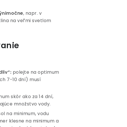
výnimočne
, napr. v
tlina na veľmi svetlom
vanie
liv“:
polejte na optimum
ách 7-10 dní) musí
um skôr ako za 14 dní,
edajúce množstvo vody.
sol na minimum, vodu
omer klesne na minimum a