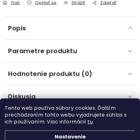
Tlač
Opýtať sa
Strážiť
Zdieľať
Popis
Parametre produktu
Hodnotenie produktu (0)
Diskusia
Tento web používa súbory cookies. Ďalším
prechádzaním tohto webu vyjadrujete súhlas s
ich používaním. Viac informácií
tu
.
Z
á
Nastavenie
Kategórie