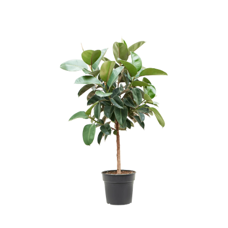
ODBORNÉ ČLÁNKY
MACHOVÉ STENY
INTERIÉROVÉ DEKORÁCIE
BLOG
NA OBJEDNÁVKU
AKCIA
NOVINKY
TEDE
SUBSTRÁTY A HNOJIVÁ