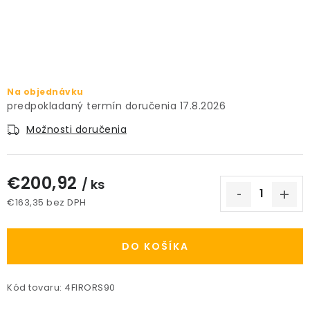
PRÍSLUŠENSTVO
KVETINÁČE
KVETINÁČE A OBALY NA RASTLINY
Na objednávku
17.8.2026
ZNAČKY
Možnosti doručenia
Obchodné podmienky
€200,92
/ ks
Podmienky ochrany osobných údajov
O nás
€163,35 bez DPH
Spôsoby platby
Informácie o doprave
Jednotková cena:
Kontakt / Právne údaje
DO KOŠÍKA
Kód tovaru:
4FIRORS90