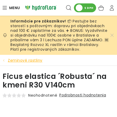
Prejsť
Hľadať
NÁK
na
S DPH
obsah
KOŠ
📦 Pestujte bez
RASTLINY
starostí s poštovným: dopravu pri objednávkach
nad 100 € zaplatíme za vás. ➕ BONUS: Vyzdvihnite
si objednávku nad 100€ osobne v Bratislave a
UMELÉ RASTLINY
pribalíme vám 3 l Lechuza PON úplne ZADARMO. 🆓
Bezplatný Rozvoz XL rastlín v rámci Bratislavy.
KVETINÁČE
Platí pre registrovaných zákazníkov.
Zeminové rastliny
SUBSTRÁTY A PRÍSLUŠENSTVO
Ficus elastica ´Robusta´ na
SERVIS INTERIÉROVEJ ZELENE
kmeni R30 V140cm
MACHY
Podrobnosti hodnotenia
Neohodnotené
ŽIVÉ STENY