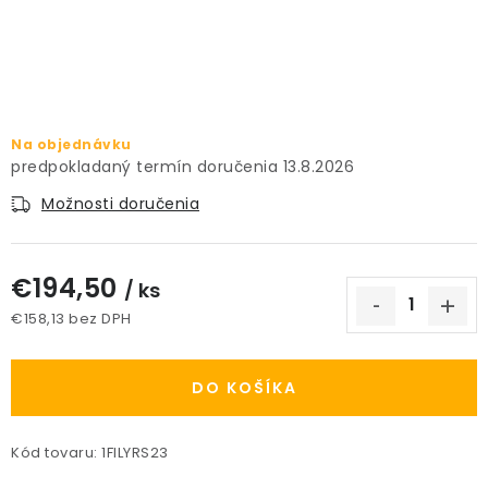
PRÍSLUŠENSTVO
KVETINÁČE
KVETINÁČE A OBALY NA RASTLINY
Na objednávku
13.8.2026
ZNAČKY
Možnosti doručenia
Obchodné podmienky
€194,50
/ ks
Podmienky ochrany osobných údajov
O nás
€158,13 bez DPH
Spôsoby platby
Informácie o doprave
Jednotková cena:
Kontakt / Právne údaje
DO KOŠÍKA
Kód tovaru:
1FILYRS23