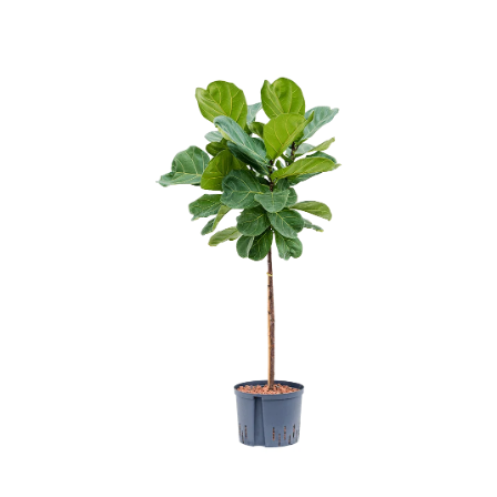
ODBORNÉ ČLÁNKY
MACHOVÉ STENY
INTERIÉROVÉ DEKORÁCIE
BLOG
NA OBJEDNÁVKU
AKCIA
NOVINKY
TEDE
SUBSTRÁTY A HNOJIVÁ