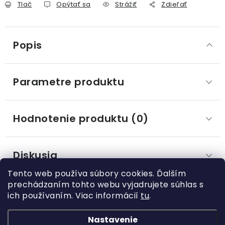
Tlač
Opýtať sa
Strážiť
Zdieľať
Popis
Parametre produktu
Hodnotenie produktu (0)
Diskusia
Tento web používa súbory cookies. Ďalším
prechádzaním tohto webu vyjadrujete súhlas s
ich používaním. Viac informácií
tu
.
Z
á
Nastavenie
Kategórie