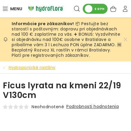
Prejsť
Hľadať
NÁK
na
S DPH
obsah
KOŠ
📦 Pestujte bez
RASTLINY
starostí s poštovným: dopravu pri objednávkach
nad 100 € zaplatíme za vás. ➕ BONUS: Vyzdvihnite
si objednávku nad 100€ osobne v Bratislave a
UMELÉ RASTLINY
pribalíme vám 3 l Lechuza PON úplne ZADARMO. 🆓
Bezplatný Rozvoz XL rastlín v rámci Bratislavy.
KVETINÁČE
Platí pre registrovaných zákazníkov.
Hydroponické rastliny
SUBSTRÁTY A PRÍSLUŠENSTVO
Ficus lyrata na kmeni 22/19
SERVIS INTERIÉROVEJ ZELENE
V130cm
MACHY
Podrobnosti hodnotenia
Neohodnotené
ŽIVÉ STENY