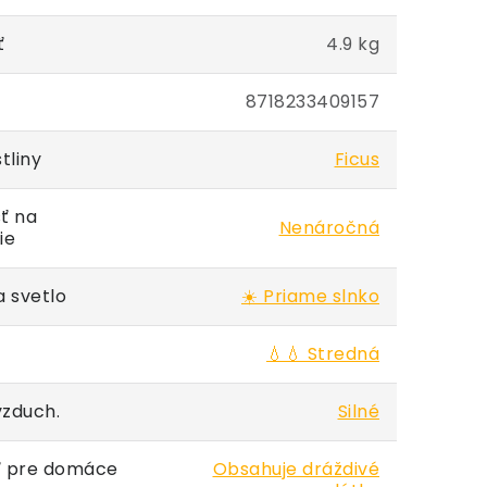
ť
4.9 kg
8718233409157
tliny
Ficus
ť na
Nenáročná
ie
 svetlo
☀️ Priame slnko
💧💧 Stredná
vzduch.
Silné
 pre domáce
Obsahuje dráždivé