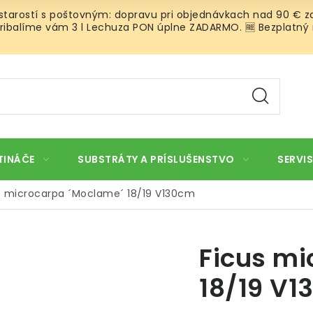
 starostí s poštovným: dopravu pri objednávkach nad 90 € za
ibalíme vám 3 l Lechuza PON úplne ZADARMO. 🆓 Bezplatný rozv
TINÁČE
SUBSTRÁTY A PRÍSLUŠENSTVO
SERVIS
s microcarpa ´Moclame´ 18/19 V130cm
Ficus mi
18/19 V