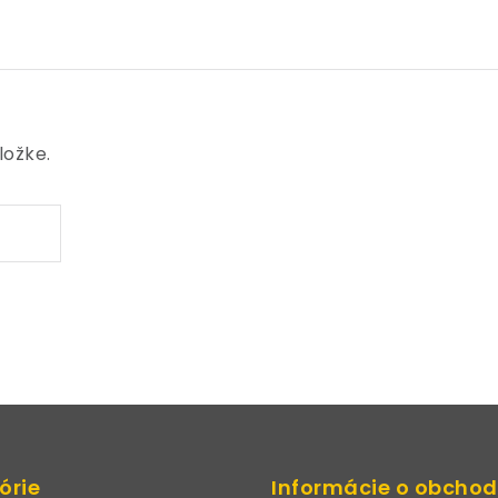
ložke.
órie
Informácie o obcho