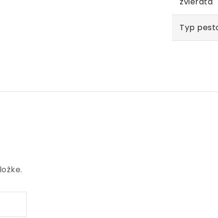
zvieratá
Typ pest
ložke.