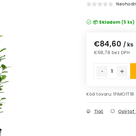
Neohodn
📦 Skladom
(5 ks)
€84,60
/ ks
€68,78 bez DPH
Jednotková cena
Kód tovaru:
1FIMO1T18
Tlač
Opýtať 