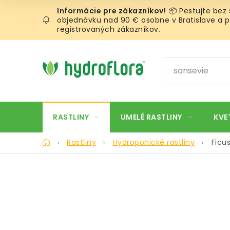
Prejsť
📦 Pestujte bez
na
objednávku nad 90 € osobne v Bratislave a pr
obsah
registrovaných zákazníkov.
RASTLINY
UMELÉ RASTLINY
KVE
Domov
Rastliny
Hydroponické rastliny
Ficu