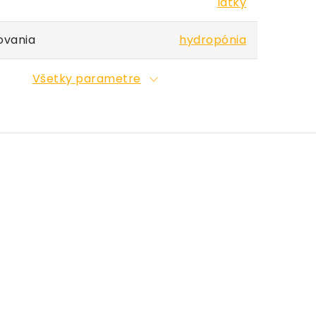
látky
ovania
hydropónia
Všetky parametre