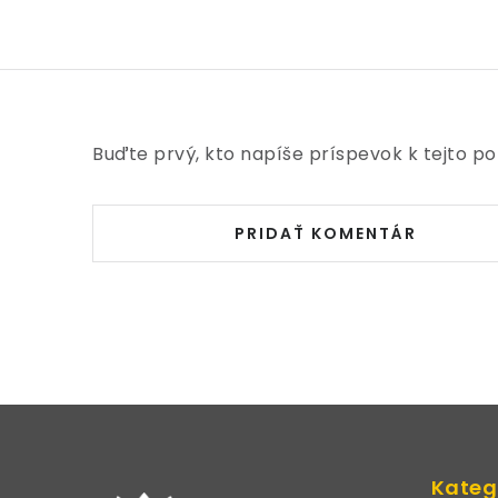
Buďte prvý, kto napíše príspevok k tejto po
PRIDAŤ KOMENTÁR
Z
á
Kateg