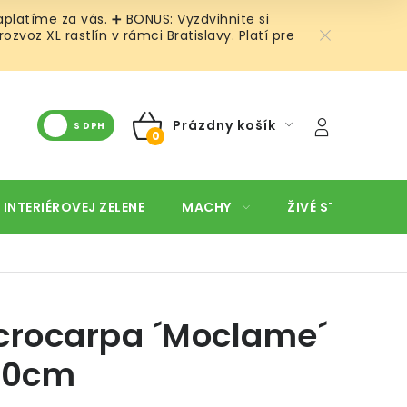
platíme za vás. ➕ BONUS: Vyzdvihnite si
oz XL rastlín v rámci Bratislavy. Platí pre
Prázdny košík
S DPH
NÁKUPNÝ
KOŠÍK
 INTERIÉROVEJ ZELENE
MACHY
ŽIVÉ STENY
O
crocarpa ´Moclame´
130cm