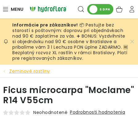
Prejsť
Hľadať
NÁK
na
S DPH
obsah
KOŠ
📦 Pestujte bez
RASTLINY
starostí s poštovným: dopravu pri objednávkach
nad 90 € zaplatíme za vás. ➕ BONUS: Vyzdvihnite
si objednávku nad 90 € osobne v Bratislave a
UMELÉ RASTLINY
pribalíme vám 3 l Lechuza PON úplne ZADARMO. 🆓
Bezplatný rozvoz XL rastlín v rámci Bratislavy. Platí
KVETINÁČE
pre registrovaných zákazníkov.
Zeminové rastliny
SUBSTRÁTY A PRÍSLUŠENSTVO
Ficus microcarpa "Moclame"
SERVIS INTERIÉROVEJ ZELENE
R14 V55cm
MACHY
Podrobnosti hodnotenia
Neohodnotené
ŽIVÉ STENY