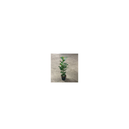
ODBORNÉ ČLÁNKY
MACHOVÉ STENY
INTERIÉROVÉ DEKORÁCIE
BLOG
NA OBJEDNÁVKU
AKCIA
NOVINKY
TEDE
SUBSTRÁTY A HNOJIVÁ