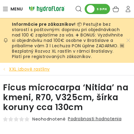
Prejsť
Hľadať
NÁK
na
S DPH
obsah
KOŠ
📦 Pestujte bez
RASTLINY
starostí s poštovným: dopravu pri objednávkach
nad 100 € zaplatíme za vás. ➕ BONUS: Vyzdvihnite
si objednávku nad 100€ osobne v Bratislave a
UMELÉ RASTLINY
pribalíme vám 3 l Lechuza PON úplne ZADARMO. 🆓
Bezplatný Rozvoz XL rastlín v rámci Bratislavy.
KVETINÁČE
Platí pre registrovaných zákazníkov.
XXL izbové rastliny
SUBSTRÁTY A PRÍSLUŠENSTVO
Ficus microcarpa ‘Nitida’ na
SERVIS INTERIÉROVEJ ZELENE
kmeni, R70, V325cm, šírka
MACHY
koruny cca 130cm
ŽIVÉ STENY
Podrobnosti hodnotenia
Neohodnotené