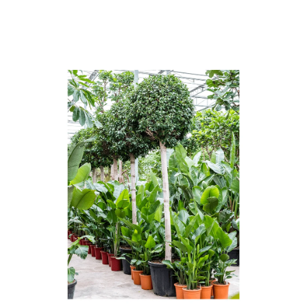
ODBORNÉ ČLÁNKY
MACHOVÉ STENY
INTERIÉROVÉ DEKORÁCIE
BLOG
NA OBJEDNÁVKU
AKCIA
NOVINKY
TEDE
SUBSTRÁTY A HNOJIVÁ