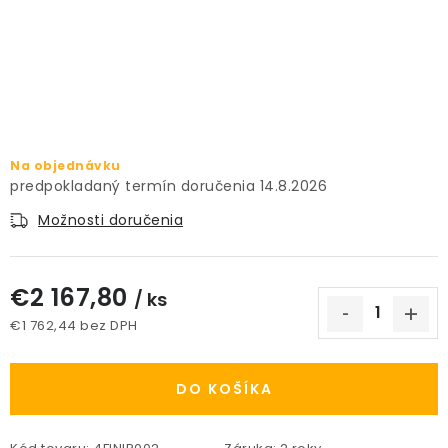
PRÍSLUŠENSTVO
KVETINÁČE
KVETINÁČE A OBALY NA RASTLINY
Na objednávku
ZNAČKY
14.8.2026
Možnosti doručenia
Obchodné podmienky
Podmienky ochrany osobných údajov
O nás
€2 167,80
Spôsoby platby
Informácie o doprave
/ ks
€1 762,44 bez DPH
Kontakt / Právne údaje
Jednotková cena:
DO KOŠÍKA