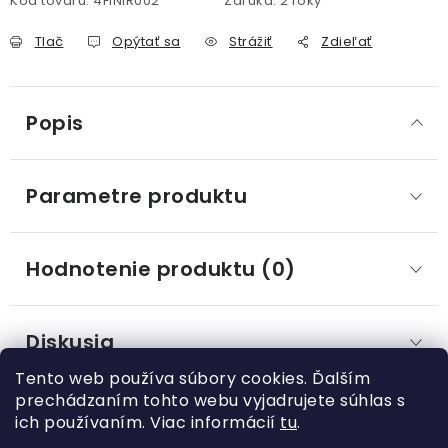
Kód tovaru:
4FINIR002
Záruka
:
2 roky
Tlač
Opýtať sa
Strážiť
Zdieľať
Popis
Parametre produktu
Hodnotenie produktu (0)
Diskusia
Tento web používa súbory cookies. Ďalším
prechádzaním tohto webu vyjadrujete súhlas s
ich používaním. Viac informácií
tu
.
Z