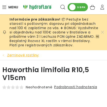
Prejsť
Hľadať
NÁK
na
S DPH
obsah
KOŠ
📦 Pestujte bez
RASTLINY
starostí s poštovným: dopravu pri objednávkach
nad 100 € zaplatíme za vás. ➕ BONUS: Vyzdvihnite
si objednávku nad 100€ osobne v Bratislave a
UMELÉ RASTLINY
pribalíme vám 3 l Lechuza PON úplne ZADARMO. 🆓
Bezplatný Rozvoz XL rastlín v rámci Bratislavy.
KVETINÁČE
Platí pre registrovaných zákazníkov.
Zeminové rastliny
SUBSTRÁTY A PRÍSLUŠENSTVO
Haworthia limifolia R10,5
SERVIS INTERIÉROVEJ ZELENE
V15cm
MACHY
Podrobnosti hodnotenia
Neohodnotené
ŽIVÉ STENY