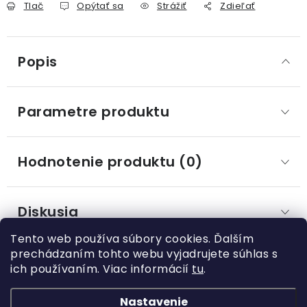
Tlač
Opýtať sa
Strážiť
Zdieľať
Popis
Parametre produktu
Hodnotenie produktu (0)
Diskusia
Tento web používa súbory cookies. Ďalším
prechádzaním tohto webu vyjadrujete súhlas s
ich používaním. Viac informácií
tu
.
Z
á
Nastavenie
Kategórie