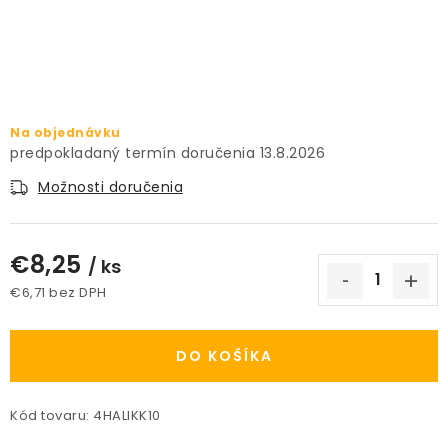
PRÍSLUŠENSTVO
KVETINÁČE
KVETINÁČE A OBALY NA RASTLINY
Na objednávku
13.8.2026
ZNAČKY
Možnosti doručenia
Obchodné podmienky
€8,25
/ ks
Podmienky ochrany osobných údajov
O nás
€6,71 bez DPH
Spôsoby platby
Informácie o doprave
Jednotková cena:
Kontakt / Právne údaje
DO KOŠÍKA
Kód tovaru:
4HALIKK10