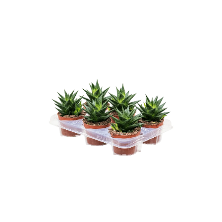
ODBORNÉ ČLÁNKY
MACHOVÉ STENY
INTERIÉROVÉ DEKORÁCIE
BLOG
NA OBJEDNÁVKU
AKCIA
NOVINKY
TEDE
SUBSTRÁTY A HNOJIVÁ