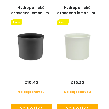
Hydroponická
Hydroponická
dracaena lemon lime
dracaena lemon lime
v čiernom kvetináči
v bielom kvetináči
Akcia
Akcia
13/12
18/12
€15,40
€16,20
Na objednávku
Na objednávku
DO KOŠÍKA
DO KOŠÍKA