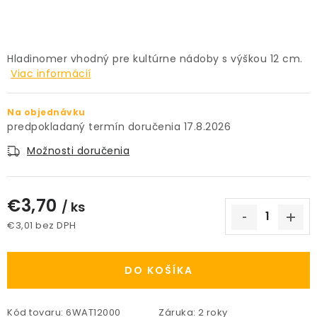
PRÍSLUŠENSTVO
KVETINÁČE
Hladinomer vhodný pre kultúrne nádoby s výškou 12 cm.
Viac informácií
KVETINÁČE A OBALY NA RASTLINY
Na objednávku
ZNAČKY
17.8.2026
Možnosti doručenia
Obchodné podmienky
Podmienky ochrany osobných údajov
O nás
€3,70
/ ks
Spôsoby platby
Informácie o doprave
€3,01 bez DPH
Kontakt / Právne údaje
Jednotková cena:
DO KOŠÍKA
Kód tovaru:
6WAT12000
Záruka
:
2 roky