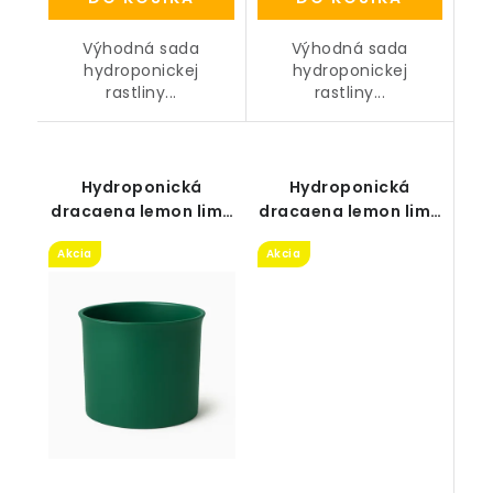
Výhodná sada
Výhodná sada
hydroponickej
hydroponickej
rastliny...
rastliny...
Hydroponická
Hydroponická
dracaena lemon lime
dracaena lemon lime
v zelenom kvetináči
v čiernom kvetináči
Akcia
Akcia
13/12
18/12