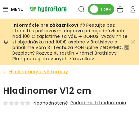
Prejsť
Hľadať
NÁK
na
S DPH
obsah
KOŠ
📦 Pestujte bez
RASTLINY
starostí s poštovným: dopravu pri objednávkach
nad 100 € zaplatíme za vás. ➕ BONUS: Vyzdvihnite
si objednávku nad 100€ osobne v Bratislave a
UMELÉ RASTLINY
pribalíme vám 3 l Lechuza PON úplne ZADARMO. 🆓
Bezplatný Rozvoz XL rastlín v rámci Bratislavy.
KVETINÁČE
Platí pre registrovaných zákazníkov.
Hladinomery a vlhkomery
SUBSTRÁTY A PRÍSLUŠENSTVO
Hladinomer V12 cm
SERVIS INTERIÉROVEJ ZELENE
Podrobnosti hodnotenia
Neohodnotené
MACHY
ŽIVÉ STENY