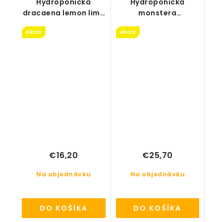
Hydroponická
Hydroponická
dracaena lemon lime
monstera
v hnedom kvetináči
karstenianum v
Akcia
Akcia
18/12
oranžovom kvetináči
Lechuza Delta 15
€16,20
€25,70
Na objednávku
Na objednávku
DO KOŠÍKA
DO KOŠÍKA