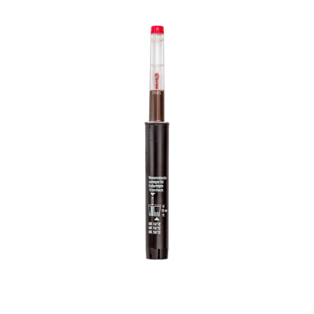
ODBORNÉ ČLÁNKY
MACHOVÉ STENY
INTERIÉROVÉ DEKORÁCIE
BLOG
NA OBJEDNÁVKU
AKCIA
NOVINKY
TEDE
SUBSTRÁTY A HNOJIVÁ