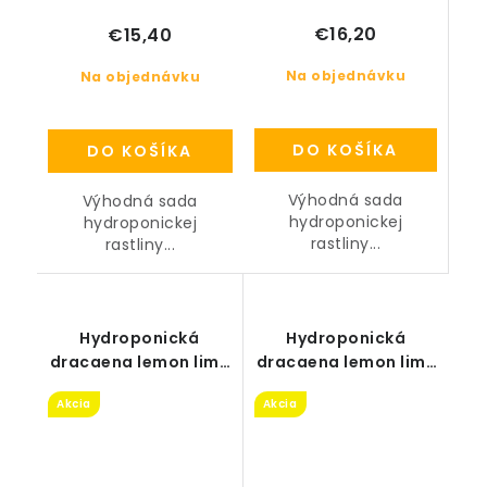
€16,20
€15,40
Na objednávku
Na objednávku
DO KOŠÍKA
DO KOŠÍKA
Výhodná sada
Výhodná sada
hydroponickej
hydroponickej
rastliny...
rastliny...
Hydroponická
Hydroponická
dracaena lemon lime
dracaena lemon lime
v hnedom kvetináči
v oranžovom
Akcia
Akcia
Lechuza Delta 15
kvetináči Lechuza
Delta 15